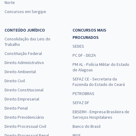
Norte
Concursos em Sergipe
CONTEÚDO JURÍDICO
CONCURSOS MAIS
PROCURADOS
Consolidação das Leis do
Trabalho
SEDES
Constituição Federal
PC DF - DELTA
Direito Administrativo
PM AL - Polícia Militar do Estado
de Alagoas
Direito Ambiental
SEFAZ CE - Secretaria da
Direito Civil
Fazenda do Estado do Ceará
Direito Constitucional
PETROBRAS
Direito Empresarial
SEFAZ DF
Direito Penal
EBSERH - Empresa Brasileira de
Direito Previdenciário
Serviços Hospitalares
Direito Processual Civil
Banco do Brasil
Direito Processual Penal
IBGE