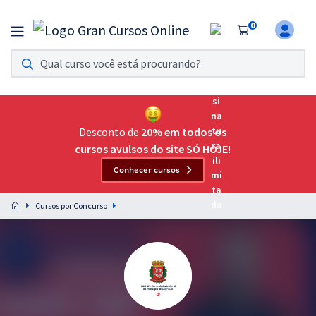
0
Assinatura Ilimitada 11
Acesso a todos os cursos. Teste grátis por 7 dias!
Assinatura OAB Até Passar
Acesso ilimitado a toda preparação para o Exame da
Desconto de
20% em todos os
Ordem, até você passar!
cursos avulsos do site SÓ HOJE!
Conhecer cursos
Residências Multiprofissionais
Preparação completa e intensiva para as principais
Cursos por Concurso
residências em saúde do Brasil
Concursos
Assinatura Ilimitada
Cursos 20% OFF