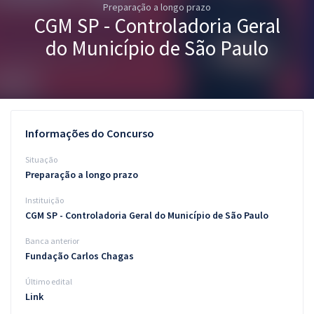
Preparação a longo prazo
Pós
CGM SP - Controladoria Geral
Graduação
do Município de São Paulo
OAB
Mentorias
Informações do Concurso
Questões grátis
Situação
Conteúdo gratuito
Preparação a longo prazo
Instituição
Blog
CGM SP - Controladoria Geral do Município de São Paulo
Aprovados
Banca anterior
Fundação Carlos Chagas
Atendimento
Último edital
Link