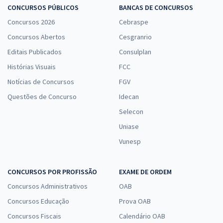
Economize R$ 99,96 (-20%)
CONCURSOS PÚBLICOS
BANCAS DE CONCURSOS
Comprar
Concursos 2026
Cebraspe
Concursos Abertos
Cesgranrio
Editais Publicados
Consulplan
PC PI - Polícia Civil do Estado do Piauí - Informática para os Cargos
Histórias Visuais
FCC
de Perito Oficial Criminal - Professores: Jeferson Bogo, Maurício
Notícias de Concursos
FGV
Franceschini e Washington Almeida
Questões de Concurso
Idecan
R$ 143,84
à vista
Selecon
11,99
R$
ou 12x de
Economize R$ 35,96 (-20%)
Uniase
Vunesp
Comprar
CONCURSOS POR PROFISSÃO
EXAME DE ORDEM
Concursos Administrativos
OAB
Treinamento Intensivo + Sprint Final para PC PI - Polícia Civil do
Estado do Piauí - Oficial Investigador (Pós-edital)
Concursos Educação
Prova OAB
R$ 159,92
à vista
Concursos Fiscais
Calendário OAB