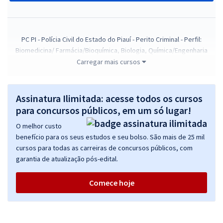
PC PI - Polícia Civil do Estado do Piauí - Perito Criminal - Perfil:
Biomedicina/ Farmácia/Bioquímica, Biologia, Química/Engenharia
Química
Carregar mais cursos
R$ 415,92
à vista
34,66
R$
ou 12x de
Assinatura Ilimitada: acesse todos os cursos
Economize R$ 103,98 (-20%)
para concursos públicos, em um só lugar!
Comprar
O melhor custo
benefício para os seus estudos e seu bolso. São mais de 25 mil
cursos para todas as carreiras de concursos públicos, com
garantia de atualização pós-edital.
PC PI - Polícia Civil do Estado do Piauí - Perito Criminal – Perfil:
Contabilidade/Economia
Comece hoje
R$ 415,84
à vista
34,65
R$
ou 12x de
Economize R$ 103,96 (-20%)