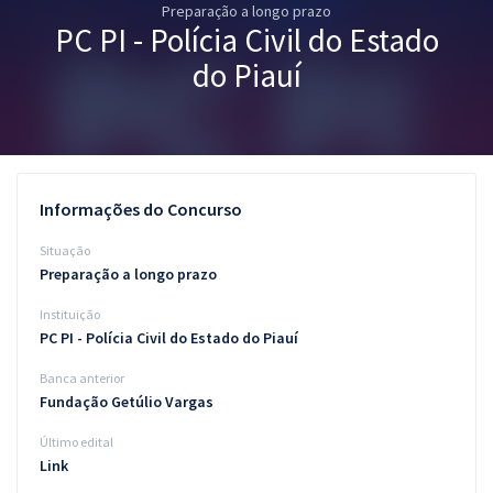
Preparação a longo prazo
Pós
PC PI - Polícia Civil do Estado
Graduação
do Piauí
OAB
Mentorias
Informações do Concurso
Questões grátis
Situação
Conteúdo gratuito
Preparação a longo prazo
Instituição
Blog
PC PI - Polícia Civil do Estado do Piauí
Aprovados
Banca anterior
Fundação Getúlio Vargas
Atendimento
Último edital
Link