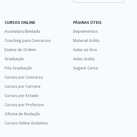
Comprar
CURSOS ONLINE
PÁGINAS ÚTEIS
Assinatura Ilimitada
Depoimentos
PC PI - Polícia Civil do Estado do Piauí - Conhecimentos Básicos para
Oficial Investigador
Coaching para Concursos
Material Grátis
R$ 319,84
à vista
Exame de Ordem
Aulas ao Vivo
26,65
R$
ou 12x de
Graduação
Aulas Grátis
Economize R$ 79,96 (-20%)
Pós-Graduação
Sugerir Curso
Comprar
Cursos por Concurso
Cursos por Carreira
Cursos por Estado
PC PI - Polícia Civil do Estado do Piauí - Conhecimentos Comuns aos
Cursos por Professor
Cargos de Perito Oficial Criminal (Perito Médico-Legista, Perito
Oficina de Redação
Odontolegista
Cursos Online Gratuitos
R$ 399,84
à vista
33,32
R$
ou 12x de