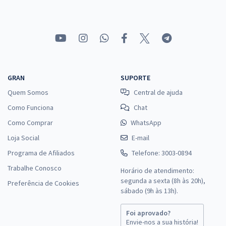
Comprar
PC PI - Polícia Civil do Estado do Piauí - Conhecimentos Específicos
Avançados para o Perfil: Médico-Legista (Geral)
R$ 263,84
à vista
GRAN
SUPORTE
21,99
R$
ou 12x de
Quem Somos
Central de ajuda
Economize R$ 65,96 (-20%)
Como Funciona
Chat
Comprar
Como Comprar
WhatsApp
Loja Social
E-mail
Programa de Afiliados
Telefone: 3003-0894
PC PI - Polícia Civil do Estado do Piauí - Conhecimentos Específicos
Trabalhe Conosco
Horário de atendimento:
para Oficial Investigador
segunda a sexta (8h às 20h),
Preferência de Cookies
R$ 359,84
à vista
sábado (9h às 13h).
29,99
R$
ou 12x de
Foi aprovado?
Economize R$ 89,96 (-20%)
Envie-nos a sua história!