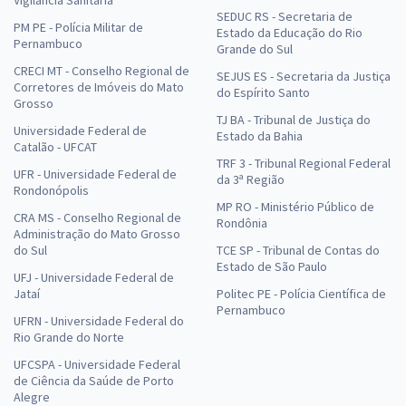
Vigilância Sanitária
SEDUC RS - Secretaria de
PM PE - Polícia Militar de
Estado da Educação do Rio
Pernambuco
Grande do Sul
CRECI MT - Conselho Regional de
SEJUS ES - Secretaria da Justiça
Corretores de Imóveis do Mato
do Espírito Santo
Grosso
TJ BA - Tribunal de Justiça do
Universidade Federal de
Estado da Bahia
Catalão - UFCAT
TRF 3 - Tribunal Regional Federal
UFR - Universidade Federal de
da 3ª Região
Rondonópolis
MP RO - Ministério Público de
CRA MS - Conselho Regional de
Rondônia
Administração do Mato Grosso
do Sul
TCE SP - Tribunal de Contas do
Estado de São Paulo
UFJ - Universidade Federal de
Jataí
Politec PE - Polícia Científica de
Pernambuco
UFRN - Universidade Federal do
Rio Grande do Norte
UFCSPA - Universidade Federal
de Ciência da Saúde de Porto
Alegre