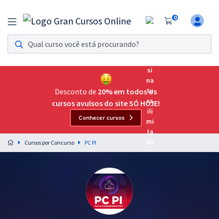
0
Assinatura Ilimitada 11
Acesso a todos os cursos. Teste grátis por 7 dias!
Assinatura OAB Até Passar
Acesso ilimitado a toda preparação para o Exame da
Desconto de
20% em todos os
Ordem, até você passar!
cursos avulsos do site SÓ HOJE!
Conhecer cursos
Residências Multiprofissionais
Preparação completa e intensiva para as principais
Cursos por Concurso
PC PI
residências em saúde do Brasil
Concursos
Assinatura Ilimitada
Cursos 20% OFF