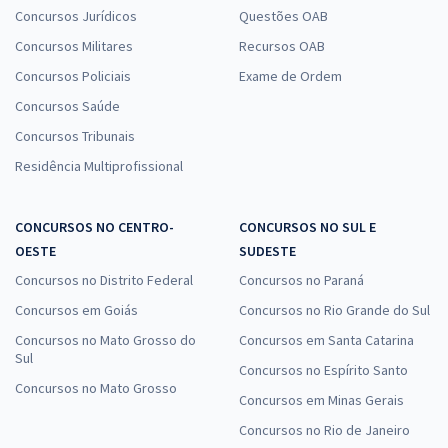
13,33
R$
ou 12x de
Concursos Jurídicos
Questões OAB
Economize R$ 39,98 (-20%)
Concursos Militares
Recursos OAB
Comprar
Concursos Policiais
Exame de Ordem
Concursos Saúde
Concursos Tribunais
Treinamento Intensivo + Sprint Final para PC PI - Polícia Civil do
Residência Multiprofissional
Estado do Piauí - Delegado de Polícia Civil (Pós-edital)
R$ 319,92
à vista
CONCURSOS NO CENTRO-
CONCURSOS NO SUL E
26,66
R$
ou 12x de
OESTE
SUDESTE
Economize R$ 79,98 (-20%)
Concursos no Distrito Federal
Concursos no Paraná
Comprar
Concursos em Goiás
Concursos no Rio Grande do Sul
Concursos no Mato Grosso do
Concursos em Santa Catarina
Sul
Concursos no Espírito Santo
PC PI - Polícia Civil do Piauí - Conhecimentos Específicos para o
Concursos no Mato Grosso
Concursos em Minas Gerais
Cargo de Perito Oficial Criminal - Informática Forense
Concursos no Rio de Janeiro
R$ 391,84
à vista