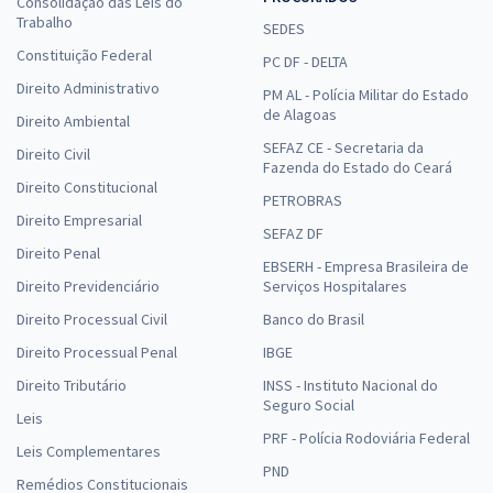
Consolidação das Leis do
R$ 719,12
à vista
Trabalho
SEDES
59,93
R$
ou 12x de
Constituição Federal
PC DF - DELTA
Economize R$ 179,78 (-20%)
Direito Administrativo
PM AL - Polícia Militar do Estado
Comprar
de Alagoas
Direito Ambiental
SEFAZ CE - Secretaria da
Direito Civil
Fazenda do Estado do Ceará
Direito Constitucional
PETROBRAS
Direito Empresarial
SEFAZ DF
Direito Penal
EBSERH - Empresa Brasileira de
Direito Previdenciário
Serviços Hospitalares
Direito Processual Civil
Banco do Brasil
Direito Processual Penal
IBGE
Direito Tributário
INSS - Instituto Nacional do
Seguro Social
Leis
PRF - Polícia Rodoviária Federal
Leis Complementares
PND
Remédios Constitucionais