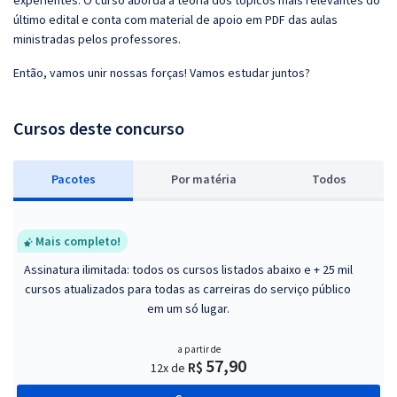
experientes. O curso aborda a teoria dos tópicos mais relevantes do
último edital e conta com material de apoio em PDF das aulas
ministradas pelos professores.
Então, vamos unir nossas forças! Vamos estudar juntos?
Cursos deste concurso
Pacotes
P
or matéria
Todos
Mais completo!
Assinatura ilimitada: todos os cursos listados abaixo e + 25 mil
cursos atualizados para todas as carreiras do serviço público
em um só lugar.
a partir de
57,90
R$
12x de