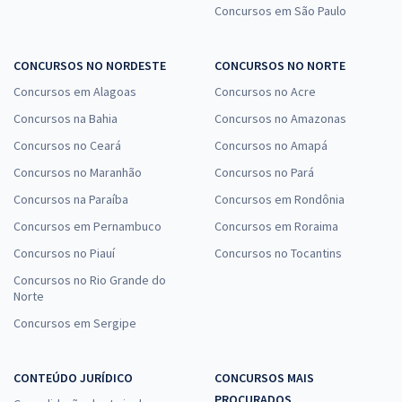
32,65
Concursos em São Paulo
R$
ou 12x de
Economize R$ 97,96 (-20%)
Comprar
CONCURSOS NO NORDESTE
CONCURSOS NO NORTE
Concursos em Alagoas
Concursos no Acre
Concursos na Bahia
Concursos no Amazonas
Concursos no Ceará
Concursos no Amapá
PC PI - Polícia Civil do Estado do Piauí - Conhecimentos Específicos
para Perito Criminal - Perfil: Biomedicina/ Farmácia/Bioquímica,
Concursos no Maranhão
Concursos no Pará
Biologia, Química/Engenharia Química
Concursos na Paraíba
Concursos em Rondônia
R$ 287,92
à vista
Concursos em Pernambuco
Concursos em Roraima
23,99
R$
ou 12x de
Concursos no Piauí
Concursos no Tocantins
Economize R$ 71,98 (-20%)
Concursos no Rio Grande do
Comprar
Norte
Concursos em Sergipe
PC PI - Polícia Civil do Estado do Piauí - Delegado de Polícia Civil (Pré-
CONTEÚDO JURÍDICO
CONCURSOS MAIS
edital)
PROCURADOS