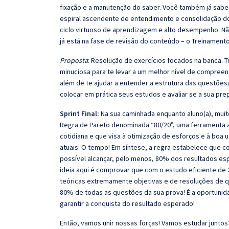
fixação e a manutenção do saber. Você também já sabe
espiral ascendente de entendimento e consolidação d
ciclo virtuoso de aprendizagem e alto desempenho. Não
já está na fase de revisão do conteúdo – o Treinamento
Proposta
: Resolução de exercícios focados na banca.
minuciosa para te levar a um melhor nível de compree
além de te ajudar a entender a estrutura das questões/
colocar em prática seus estudos e avaliar se a sua pr
Sprint Final:
Na sua caminhada enquanto aluno(a), muit
Regra de Pareto denominada “80/20”, uma ferramenta ana
cotidiana e que visa à otimização de esforços e à boa 
atuais: O tempo! Em síntese, a regra estabelece que
possível alcançar, pelo menos, 80% dos resultados es
ideia aqui é comprovar que com o estudo eficiente de 
teóricas extremamente objetivas e de resoluções de 
80% de todas as questões da sua prova! É a oportunid
garantir a conquista do resultado esperado!
Então, vamos unir nossas forças! Vamos estudar juntos