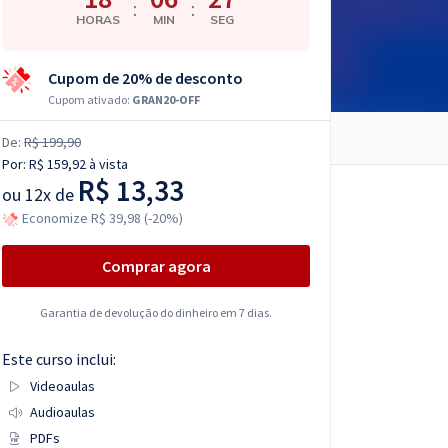
:
:
HORAS
MIN
SEG
Cupom de 20% de desconto
Cupom ativado:
GRAN20-OFF
De:
R$ 199,90
Por:
R$ 159,92
à vista
R$ 13,33
ou
12x de
Economize R$ 39,98 (-20%)
Comprar agora
Garantia de devolução do dinheiro em 7 dias.
Este curso inclui:
Videoaulas
Audioaulas
PDFs