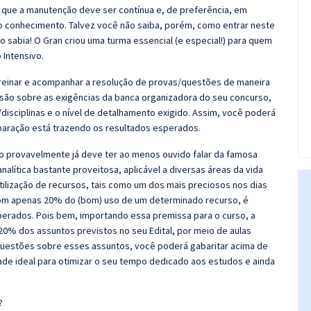
 que a manutenção deve ser contínua e, de preferência, em
o conhecimento. Talvez você não saiba, porém, como entrar neste
 sabia! O Gran criou uma turma essencial (e especial!) para quem
 Intensivo.
 Treinar e acompanhar a resolução de provas/questões de maneira
nsão sobre as exigências da banca organizadora do seu concurso,
disciplinas e o nível de detalhamento exigido. Assim, você poderá
eparação está trazendo os resultados esperados.
o provavelmente já deve ter ao menos ouvido falar da famosa
lítica bastante proveitosa, aplicável a diversas áreas da vida
utilização de recursos, tais como um dos mais preciosos nos dias
 com apenas 20% do (bom) uso de um determinado recurso, é
perados. Pois bem, importando essa premissa para o curso, a
20% dos assuntos previstos no seu Edital, por meio de aulas
questões sobre esses assuntos, você poderá gabaritar acima de
ade ideal para otimizar o seu tempo dedicado aos estudos e ainda
?