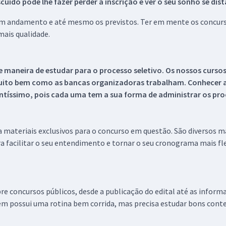
ido pode lhe fazer perder a inscrição e ver o seu sonho se dis
 em andamento e até mesmo os previstos. Ter em mente os concurso
ais qualidade.
 maneira de estudar para o processo seletivo. Os nossos curso
uito bem como as bancas organizadoras trabalham. Conhecer a
tíssimo, pois cada uma tem a sua forma de administrar os proc
 a materiais exclusivos para o concurso em questão. São diversos 
a facilitar o seu entendimento e tornar o seu cronograma mais fle
re concursos públicos, desde a publicação do edital até as inform
em possui uma rotina bem corrida, mas precisa estudar bons conte