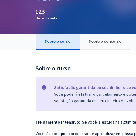
Pós
123
Graduação
Horas de aula
OAB
Sobre o curso
Sobre o concurso
Mentorias
Questões grátis
Sobre o curso
Conteúdo gratuito
Blog
Satisfação garantida ou seu dinheiro de vo
Você poderá efetuar o cancelamento e obter 
Aprovados
satisfação garantida ou seu dinheiro de volta
Atendimento
Treinamento Intensivo:
Se você já estuda há algum t
Você já sabe que o processo de aprendizagem passa po