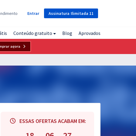
Assinatura
Ilimitada
11
endimento
Entrar
átis
Conteúdo gratuito
Blog
Aprovados
mprar agora
ESSAS OFERTAS ACABAM EM:
18
06
26