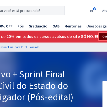
0
At
20% OFF
Pós
Graduação
OAB
Mentorias
Questões gr
 de
20% em todos os cursos avulsos do site SÓ HOJE!
Co
Treinamento Intensivo + Sprint Final para PC PI - Polícia Civil do Estado do Piauí - Oficial Investigador (Pós-edital)
vo + Sprint Final
 Civil do Estado do
tigador (Pós-edital)