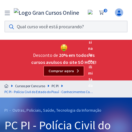
0
Assinatura Ilimitada 11
Acesso a todos os cursos. Teste grátis por 7 dias!
Assinatura OAB Até Passar
Acesso ilimitado a toda preparação para o Exame da
Desconto de
20% em todos os
Ordem, até você passar!
cursos avulsos do site SÓ HOJE!
Comprar agora
Residências Multiprofissionais
Preparação completa e intensiva para as principais
Cursos por Concurso
PC PI
residências em saúde do Brasil
PC PI - Polícia Civil do Estado do Piauí - Conhecimentos Comuns aos Cargos de Perito Oficial Criminal (Perito Médico-Legista, Perito Odontolegista
Concursos
PI - Outras, Policiais, Saúde, Tecnologia da Informação
Assinatura Ilimitada
PC PI - Polícia Civil do
Cursos 20% OFF