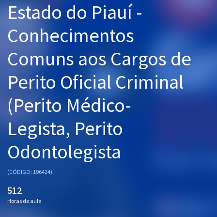
Estado do Piauí -
Pós
Conhecimentos
Graduação
Comuns aos Cargos de
OAB
Perito Oficial Criminal
Mentorias
(Perito Médico-
Questões grátis
Conteúdo gratuito
Legista, Perito
Blog
Odontolegista
Aprovados
(CÓDIGO: 196424)
Atendimento
512
Horas de aula