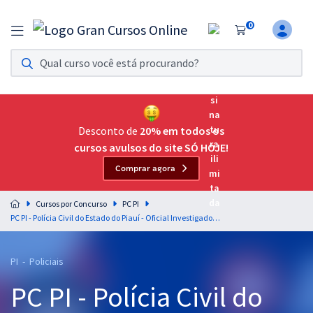
0
Assinatura Ilimitada 11
Acesso a todos os cursos. Teste grátis por 7 dias!
Assinatura OAB Até Passar
Acesso ilimitado a toda preparação para o Exame da
Desconto de
20% em todos os
Ordem, até você passar!
cursos avulsos do site SÓ HOJE!
Comprar agora
Residências Multiprofissionais
Preparação completa e intensiva para as principais
Cursos por Concurso
PC PI
residências em saúde do Brasil
PC PI - Polícia Civil do Estado do Piauí - Oficial Investigador com Orientação para o TAF
Concursos
PI - Policiais
Assinatura Ilimitada
PC PI - Polícia Civil do
Cursos 20% OFF