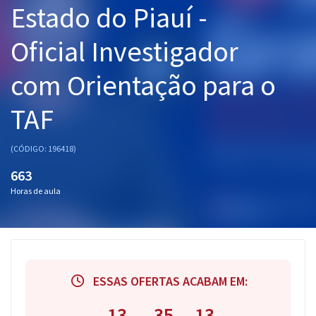
Estado do Piauí -
Pós
Oficial Investigador
Graduação
com Orientação para o
OAB
TAF
Mentorias
Questões grátis
(CÓDIGO: 196418)
663
Conteúdo gratuito
Horas de aula
Blog
Aprovados
Atendimento
ESSAS OFERTAS ACABAM EM:
13
35
12