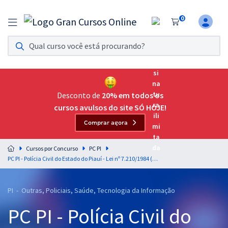
0
Assinatura Ilimitada 11
Acesso a todos os cursos. Teste grátis por 7 dias!
Assinatura OAB Até Passar
Acesso ilimitado a toda preparação para o Exame da
Desconto de
20% em todos os
Ordem, até você passar!
cursos avulsos do site SÓ HOJE!
Comprar agora
Residências Multiprofissionais
Preparação completa e intensiva para as principais
Cursos por Concurso
PC PI
residências em saúde do Brasil
PC PI - Polícia Civil do Estado do Piauí - Lei nº 7.210/1984 (Execução Penal) para os Cargos de Perito Oficial Criminal - Professor: Rafael Cenoura
Concursos
PI - Outras, Policiais, Saúde, Tecnologia da Informação
Assinatura Ilimitada
PC PI - Polícia Civil do
Cursos 20% OFF