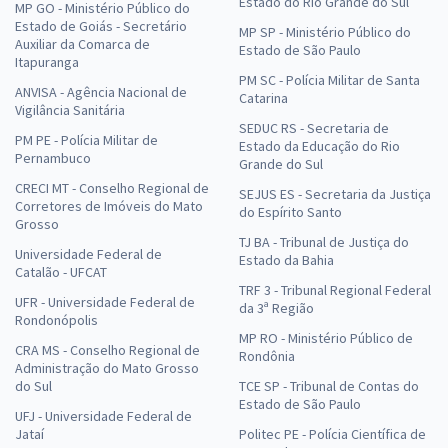
Estado do Rio Grande do Sul
MP GO - Ministério Público do
Estado de Goiás - Secretário
MP SP - Ministério Público do
Auxiliar da Comarca de
Estado de São Paulo
Itapuranga
PM SC - Polícia Militar de Santa
ANVISA - Agência Nacional de
Catarina
Vigilância Sanitária
SEDUC RS - Secretaria de
PM PE - Polícia Militar de
Estado da Educação do Rio
Pernambuco
Grande do Sul
CRECI MT - Conselho Regional de
SEJUS ES - Secretaria da Justiça
Corretores de Imóveis do Mato
do Espírito Santo
Grosso
TJ BA - Tribunal de Justiça do
Universidade Federal de
Estado da Bahia
Catalão - UFCAT
TRF 3 - Tribunal Regional Federal
UFR - Universidade Federal de
da 3ª Região
Rondonópolis
MP RO - Ministério Público de
CRA MS - Conselho Regional de
Rondônia
Administração do Mato Grosso
do Sul
TCE SP - Tribunal de Contas do
Estado de São Paulo
UFJ - Universidade Federal de
Jataí
Politec PE - Polícia Científica de