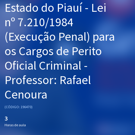
Estado do Piauí - Lei
Pós
nº 7.210/1984
Graduação
(Execução Penal) para
OAB
os Cargos de Perito
Mentorias
Oficial Criminal -
Questões grátis
Conteúdo gratuito
Professor: Rafael
Blog
Cenoura
Aprovados
(CÓDIGO: 196470)
Atendimento
3
Horas de aula