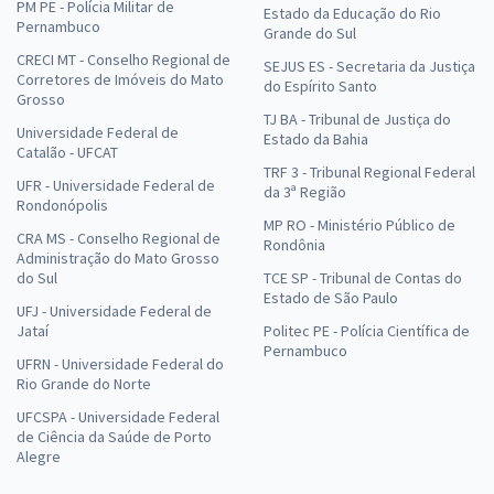
PM PE - Polícia Militar de
Estado da Educação do Rio
Pernambuco
Grande do Sul
CRECI MT - Conselho Regional de
SEJUS ES - Secretaria da Justiça
Corretores de Imóveis do Mato
do Espírito Santo
Grosso
TJ BA - Tribunal de Justiça do
Universidade Federal de
Estado da Bahia
Catalão - UFCAT
TRF 3 - Tribunal Regional Federal
UFR - Universidade Federal de
da 3ª Região
Rondonópolis
MP RO - Ministério Público de
CRA MS - Conselho Regional de
Rondônia
Administração do Mato Grosso
do Sul
TCE SP - Tribunal de Contas do
Estado de São Paulo
UFJ - Universidade Federal de
Jataí
Politec PE - Polícia Científica de
Pernambuco
UFRN - Universidade Federal do
Rio Grande do Norte
UFCSPA - Universidade Federal
de Ciência da Saúde de Porto
Alegre