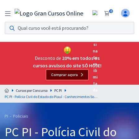
0
Assinatura Ilimitada 11
Acesso a todos os cursos. Teste grátis por 7 dias!
Assinatura OAB Até Passar
Acesso ilimitado a toda preparação para o Exame da
Desconto de
20% em todos os
Ordem, até você passar!
cursos avulsos do site SÓ HOJE!
Comprar agora
Residências Multiprofissionais
Preparação completa e intensiva para as principais
Cursos por Concurso
PC PI
residências em saúde do Brasil
PC PI - Polícia Civil do Estado do Piauí - Conhecimentos Sobre o Estado do Piauí para o Cargo de Oficial Investigador - Professores: Admilson Costa & Júlio Santos
Concursos
PI - Policiais
Assinatura Ilimitada
PC PI - Polícia Civil do
Cursos 20% OFF