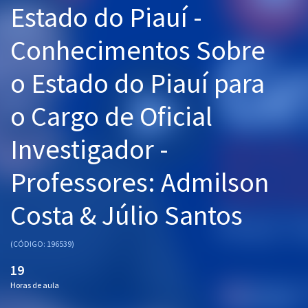
Estado do Piauí -
Pós
Conhecimentos Sobre
Graduação
o Estado do Piauí para
OAB
o Cargo de Oficial
Mentorias
Investigador -
Questões grátis
Conteúdo gratuito
Professores: Admilson
Blog
Costa & Júlio Santos
Aprovados
(CÓDIGO: 196539)
Atendimento
19
Horas de aula