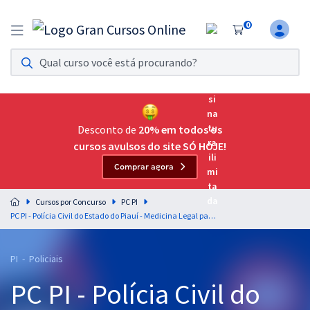
0
Assinatura Ilimitada 11
Acesso a todos os cursos. Teste grátis por 7 dias!
Assinatura OAB Até Passar
Acesso ilimitado a toda preparação para o Exame da
Desconto de
20% em todos os
Ordem, até você passar!
cursos avulsos do site SÓ HOJE!
Comprar agora
Residências Multiprofissionais
Preparação completa e intensiva para as principais
Cursos por Concurso
PC PI
residências em saúde do Brasil
PC PI - Polícia Civil do Estado do Piauí - Medicina Legal para o Cargo de Oficial Investigador - Professor: Francisco Helmer
Concursos
PI - Policiais
Assinatura Ilimitada
PC PI - Polícia Civil do
Cursos 20% OFF