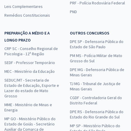
PRF - Polícia Rodoviária Federal
Leis Complementares
PND
Remédios Constitucionais
PREPARAÇÃO A MÉDIO E A
OUTROS CONCURSOS
LONGO PRAZO
DPE SP - Defensoria Pública do
Estado de São Paulo
CRP SC - Conselho Regional de
Psicologia - 12ª Região
PM MS - Polícia Militar de Mato
Grosso do Sul
SEDF - Professor Temporário
DPE MG - Defensoria Pública de
MEC - Ministério da Educação
Minas Gerais
SEDUC/MT - Secretaria de
TJ MG - Tribunal de Justiça de
Estado de Educação, Esporte e
Minas Gerais
Lazer do estado de Mato
Grosso
CGDF - Controladoria Geral do
Distrito Federal
MME - Ministério de Minas e
Energia
DPE RS - Defensoria Pública do
Estado do Rio Grande do Sul
MP GO - Ministério Público do
Estado de Goiás - Secretário
MP SP - Ministério Público do
Auxiliar da Comarca de
Estado de São Paulo