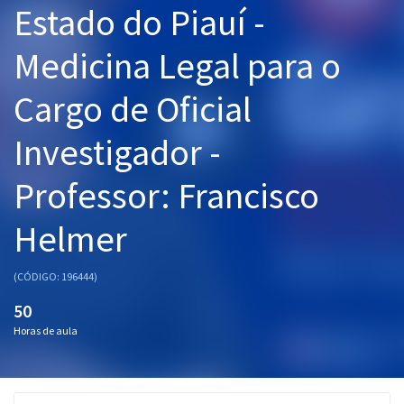
Estado do Piauí -
Pós
Medicina Legal para o
Graduação
Cargo de Oficial
OAB
Investigador -
Mentorias
Professor: Francisco
Questões grátis
Conteúdo gratuito
Helmer
Blog
(CÓDIGO: 196444)
Aprovados
50
Horas de aula
Atendimento