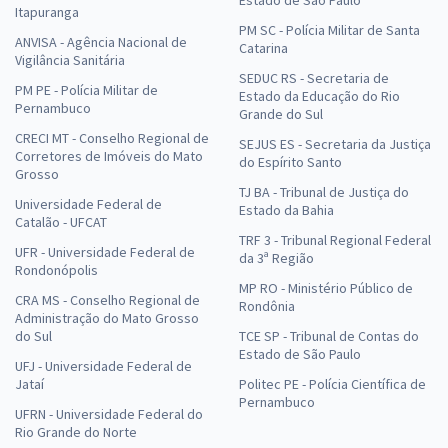
Itapuranga
PM SC - Polícia Militar de Santa
ANVISA - Agência Nacional de
Catarina
Vigilância Sanitária
SEDUC RS - Secretaria de
PM PE - Polícia Militar de
Estado da Educação do Rio
Pernambuco
Grande do Sul
CRECI MT - Conselho Regional de
SEJUS ES - Secretaria da Justiça
Corretores de Imóveis do Mato
do Espírito Santo
Grosso
TJ BA - Tribunal de Justiça do
Universidade Federal de
Estado da Bahia
Catalão - UFCAT
TRF 3 - Tribunal Regional Federal
UFR - Universidade Federal de
da 3ª Região
Rondonópolis
MP RO - Ministério Público de
CRA MS - Conselho Regional de
Rondônia
Administração do Mato Grosso
do Sul
TCE SP - Tribunal de Contas do
Estado de São Paulo
UFJ - Universidade Federal de
Jataí
Politec PE - Polícia Científica de
Pernambuco
UFRN - Universidade Federal do
Rio Grande do Norte