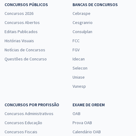
CONCURSOS PÚBLICOS
BANCAS DE CONCURSOS
Concursos 2026
Cebraspe
UFMA - Universidade Federal do Maranhão - Enfermeiro
Concursos Abertos
Cesgranrio
R$ 399,92
à vista
Editais Publicados
Consulplan
33,33
R$
ou 12x de
Histórias Visuais
FCC
Economize R$ 99,98 (-20%)
Notícias de Concursos
FGV
Comprar
Questões de Concurso
Idecan
Selecon
Uniase
UFMA - Universidade Federal do Maranhão - Técnico em Enfermagem
Vunesp
R$ 354,24
à vista
29,52
R$
ou 12x de
CONCURSOS POR PROFISSÃO
EXAME DE ORDEM
Economize R$ 88,56 (-20%)
Concursos Administrativos
OAB
Comprar
Concursos Educação
Prova OAB
Concursos Fiscais
Calendário OAB