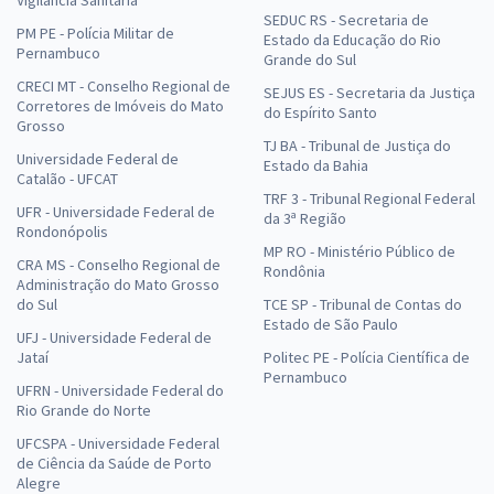
Vigilância Sanitária
SEDUC RS - Secretaria de
PM PE - Polícia Militar de
Estado da Educação do Rio
Pernambuco
Grande do Sul
CRECI MT - Conselho Regional de
SEJUS ES - Secretaria da Justiça
Corretores de Imóveis do Mato
do Espírito Santo
Grosso
TJ BA - Tribunal de Justiça do
Universidade Federal de
Estado da Bahia
Catalão - UFCAT
TRF 3 - Tribunal Regional Federal
UFR - Universidade Federal de
da 3ª Região
Rondonópolis
MP RO - Ministério Público de
CRA MS - Conselho Regional de
Rondônia
Administração do Mato Grosso
do Sul
TCE SP - Tribunal de Contas do
Estado de São Paulo
UFJ - Universidade Federal de
Jataí
Politec PE - Polícia Científica de
Pernambuco
UFRN - Universidade Federal do
Rio Grande do Norte
UFCSPA - Universidade Federal
de Ciência da Saúde de Porto
Alegre