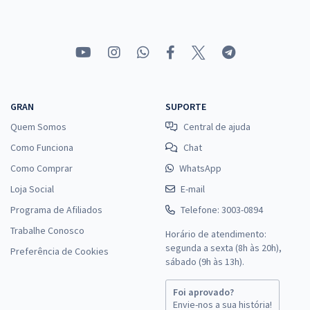
UFMA - Universidade Federal do Maranhão - Conhecimentos
Específicos Para o Cargo de Psicólogo com a Equipe Gran
R$ 306,24
à vista
25,52
R$
ou 12x de
GRAN
SUPORTE
Economize R$ 76,56 (-20%)
Quem Somos
Central de ajuda
Comprar
Como Funciona
Chat
Como Comprar
WhatsApp
Loja Social
E-mail
UFMA - Universidade Federal do Maranhão - Técnico de Tecnologia
Programa de Afiliados
Telefone: 3003-0894
da Informação
Trabalhe Conosco
Horário de atendimento:
R$ 359,84
à vista
segunda a sexta (8h às 20h),
Preferência de Cookies
29,99
R$
sábado (9h às 13h).
ou 12x de
Economize R$ 89,96 (-20%)
Foi aprovado?
Comprar
Envie-nos a sua história!