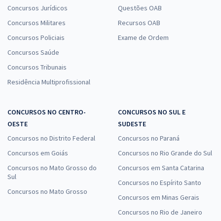
Concursos Jurídicos
Questões OAB
UFMA - Universidade Federal do Maranhão - Técnico em Assuntos
Concursos Militares
Recursos OAB
Educacionais
Concursos Policiais
Exame de Ordem
R$ 303,84
à vista
25,32
R$
ou 12x de
Concursos Saúde
Economize R$ 75,96 (-20%)
Concursos Tribunais
Comprar
Residência Multiprofissional
CONCURSOS NO CENTRO-
CONCURSOS NO SUL E
OESTE
SUDESTE
Concursos no Distrito Federal
Concursos no Paraná
Concursos em Goiás
Concursos no Rio Grande do Sul
Concursos no Mato Grosso do
Concursos em Santa Catarina
Sul
Concursos no Espírito Santo
Concursos no Mato Grosso
Concursos em Minas Gerais
Concursos no Rio de Janeiro