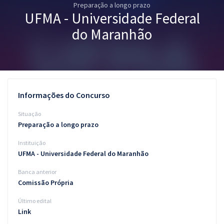
Preparação a longo prazo
Pós
UFMA - Universidade Federal
Graduação
do Maranhão
OAB
Mentorias
Informações do Concurso
Questões grátis
Situação
Conteúdo gratuito
Preparação a longo prazo
Instituição
Blog
UFMA - Universidade Federal do Maranhão
Aprovados
Banca anterior
Comissão Própria
Atendimento
Último edital
Link