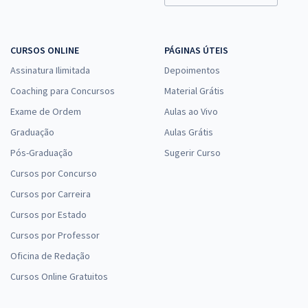
CURSOS ONLINE
PÁGINAS ÚTEIS
UFMA - Universidade Federal do Maranhão - Nutricionista
Assinatura Ilimitada
Depoimentos
R$ 263,84
à vista
21,99
Coaching para Concursos
Material Grátis
R$
ou 12x de
Economize R$ 65,96 (-20%)
Exame de Ordem
Aulas ao Vivo
Graduação
Aulas Grátis
Comprar
Pós-Graduação
Sugerir Curso
Cursos por Concurso
Cursos por Carreira
UFMA - Universidade Federal do Maranhão - Conhecimentos
Específicos para Técnico de Tecnologia da Informação
Cursos por Estado
R$ 247,84
à vista
Cursos por Professor
20,65
R$
ou 12x de
Oficina de Redação
Economize R$ 61,96 (-20%)
Cursos Online Gratuitos
Comprar