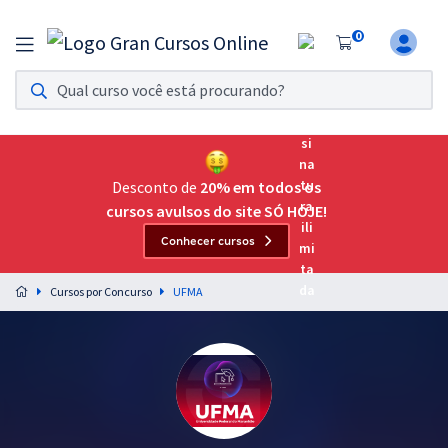
0
Assinatura Ilimitada 11
Acesso a todos os cursos. Teste grátis por 7 dias!
Assinatura OAB Até Passar
Acesso ilimitado a toda preparação para o Exame da
Desconto de
20% em todos os
Ordem, até você passar!
cursos avulsos do site SÓ HOJE!
Conhecer cursos
Residências Multiprofissionais
Preparação completa e intensiva para as principais
Cursos por Concurso
UFMA
residências em saúde do Brasil
Concursos
Assinatura Ilimitada
Cursos 20% OFF