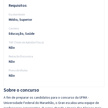
Requisitos
Escolaridade
Médio, Superior
Carreira
Educação, Saúde
TAF (Teste de Aptidão Física)
Não
Redação Discursiva
Não
Prova de títulos
Não
Sobre o concurso
A fim de preparar os candidatos para o concurso da UFMA -
Universidade Federal do Maranhão, o Gran escalou uma equipe de