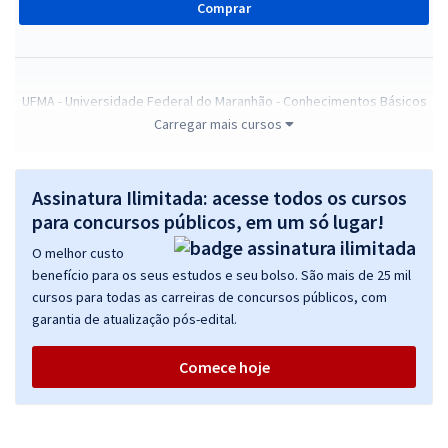
Comprar
UFMA - Universidade Federal do Maranhão - Conhecimentos Básicos
para Cargos de Nível Superior
Carregar mais cursos
R$ 263,84
à vista
21,99
R$
ou 12x de
Assinatura Ilimitada: acesse todos os cursos
Economize R$ 65,96 (-20%)
para concursos públicos, em um só lugar!
Comprar
O melhor custo
benefício para os seus estudos e seu bolso. São mais de 25 mil
cursos para todas as carreiras de concursos públicos, com
garantia de atualização pós-edital.
UFMA - Universidade Federal do Maranhão - Contador (Pré-edital)
R$ 311,84
à vista
Comece hoje
25,99
R$
ou 12x de
Economize R$ 77,96 (-20%)
Comprar