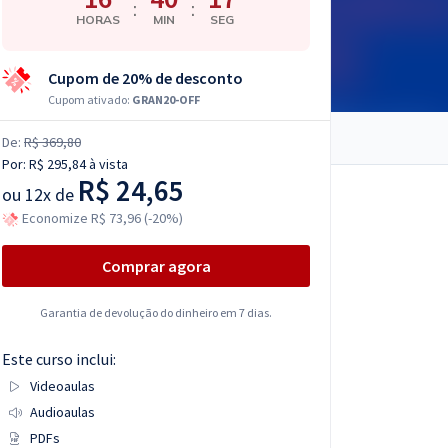
:
:
HORAS
MIN
SEG
Cupom de 20% de desconto
Cupom ativado:
GRAN20-OFF
De:
R$ 369,80
Por:
R$ 295,84
à vista
R$ 24,65
ou
12x de
Economize R$ 73,96 (-20%)
Comprar agora
Garantia de devolução do dinheiro em 7 dias.
Este curso inclui:
Videoaulas
Audioaulas
PDFs