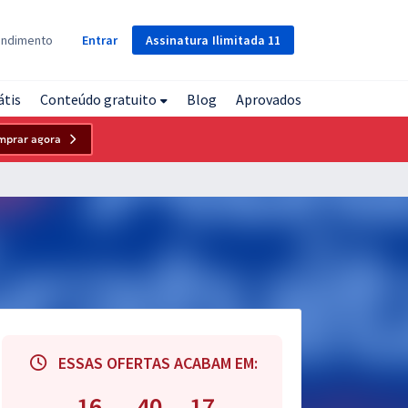
Assinatura
Ilimitada
11
endimento
Entrar
átis
Conteúdo gratuito
Blog
Aprovados
mprar agora
ESSAS OFERTAS ACABAM EM:
16
40
16