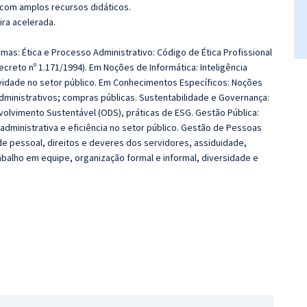
 com amplos recursos didáticos.
ira acelerada.
mas: Ética e Processo Administrativo: Código de Ética Profissional
ecreto nº 1.171/1994). Em Noções de Informática: Inteligência
tividade no setor público. Em Conhecimentos Específicos: Noções
administrativos; compras públicas. Sustentabilidade e Governança:
olvimento Sustentável (ODS), práticas de ESG. Gestão Pública:
dministrativa e eficiência no setor público. Gestão de Pessoas
 de pessoal, direitos e deveres dos servidores, assiduidade,
balho em equipe, organização formal e informal, diversidade e