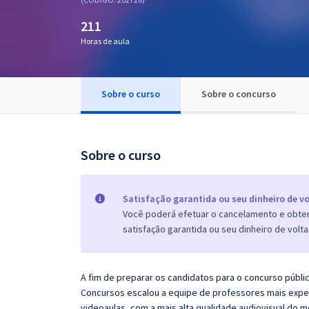
Pós
211
Graduação
Horas de aula
OAB
Sobre o curso
Sobre o concurso
Mentorias
Questões grátis
Sobre o curso
Conteúdo gratuito
Blog
Satisfação garantida ou seu dinheiro de vo
Você poderá efetuar o cancelamento e obter 
Aprovados
satisfação garantida ou seu dinheiro de volta
Atendimento
A fim de preparar os candidatos para o concurso públi
Concursos escalou a equipe de professores mais exper
videoaulas, com a mais alta qualidade audiovisual do