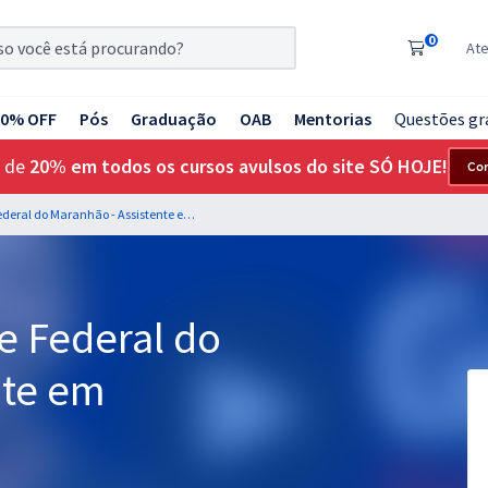
0
At
20% OFF
Pós
Graduação
OAB
Mentorias
Questões gr
 de
20% em todos os cursos avulsos do site SÓ HOJE!
Co
UFMA - Universidade Federal do Maranhão - Assistente em Administração
e Federal do
nte em