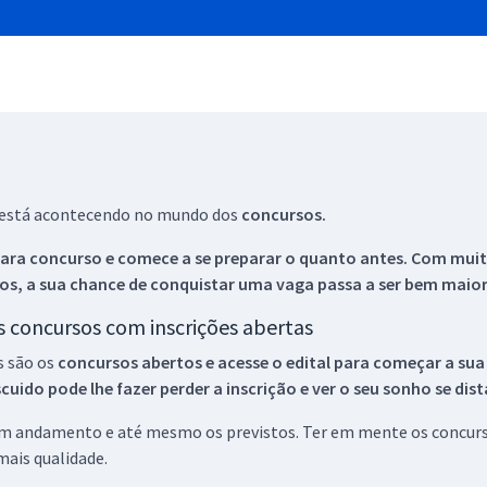
ue está acontecendo no mundo dos
concursos.
ara concurso e comece a se preparar o quanto antes. Com muita
os, a sua chance de conquistar uma vaga passa a ser bem maior
os concursos com inscrições abertas
s são os
concursos abertos e acesse o edital para começar a sua
ido pode lhe fazer perder a inscrição e ver o seu sonho se dis
 em andamento e até mesmo os previstos. Ter em mente os concurso
ais qualidade.