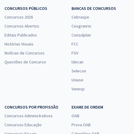
CONCURSOS PÚBLICOS
BANCAS DE CONCURSOS
Concursos 2026
Cebraspe
Concursos Abertos
Cesgranrio
Editais Publicados
Consulplan
Histórias Visuais
FCC
Notícias de Concursos
FGV
Questões de Concurso
Idecan
Selecon
Uniase
Vunesp
CONCURSOS POR PROFISSÃO
EXAME DE ORDEM
Concursos Administrativos
OAB
Concursos Educação
Prova OAB
Concursos Fiscais
Calendário OAB