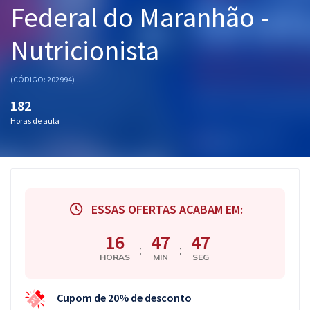
Federal do Maranhão -
Pós
Nutricionista
Graduação
OAB
(CÓDIGO: 202994)
182
Mentorias
Horas de aula
Questões grátis
Conteúdo gratuito
Blog
ESSAS OFERTAS ACABAM EM:
Aprovados
16
47
47
:
:
HORAS
MIN
SEG
Atendimento
Cupom de 20% de desconto