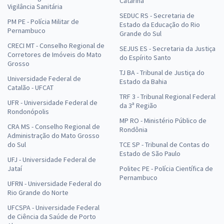
Catarina
Vigilância Sanitária
SEDUC RS - Secretaria de
PM PE - Polícia Militar de
Estado da Educação do Rio
Pernambuco
Grande do Sul
CRECI MT - Conselho Regional de
SEJUS ES - Secretaria da Justiça
Corretores de Imóveis do Mato
do Espírito Santo
Grosso
TJ BA - Tribunal de Justiça do
Universidade Federal de
Estado da Bahia
Catalão - UFCAT
TRF 3 - Tribunal Regional Federal
UFR - Universidade Federal de
da 3ª Região
Rondonópolis
MP RO - Ministério Público de
CRA MS - Conselho Regional de
Rondônia
Administração do Mato Grosso
do Sul
TCE SP - Tribunal de Contas do
Estado de São Paulo
UFJ - Universidade Federal de
Jataí
Politec PE - Polícia Científica de
Pernambuco
UFRN - Universidade Federal do
Rio Grande do Norte
UFCSPA - Universidade Federal
de Ciência da Saúde de Porto