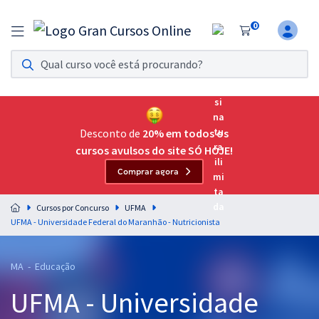
0
Assinatura Ilimitada 11
Acesso a todos os cursos. Teste grátis por 7 dias!
Assinatura OAB Até Passar
Acesso ilimitado a toda preparação para o Exame da
Desconto de
20% em todos os
Ordem, até você passar!
cursos avulsos do site SÓ HOJE!
Comprar agora
Residências Multiprofissionais
Preparação completa e intensiva para as principais
Cursos por Concurso
UFMA
residências em saúde do Brasil
UFMA - Universidade Federal do Maranhão - Nutricionista
Concursos
MA - Educação
Assinatura Ilimitada
UFMA - Universidade
Cursos 20% OFF