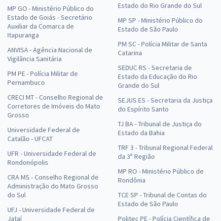
Estado do Rio Grande do Sul
MP GO - Ministério Público do
Estado de Goiás - Secretário
MP SP - Ministério Público do
Auxiliar da Comarca de
Estado de São Paulo
Itapuranga
PM SC - Polícia Militar de Santa
ANVISA - Agência Nacional de
Catarina
Vigilância Sanitária
SEDUC RS - Secretaria de
PM PE - Polícia Militar de
Estado da Educação do Rio
Pernambuco
Grande do Sul
CRECI MT - Conselho Regional de
SEJUS ES - Secretaria da Justiça
Corretores de Imóveis do Mato
do Espírito Santo
Grosso
TJ BA - Tribunal de Justiça do
Universidade Federal de
Estado da Bahia
Catalão - UFCAT
TRF 3 - Tribunal Regional Federal
UFR - Universidade Federal de
da 3ª Região
Rondonópolis
MP RO - Ministério Público de
CRA MS - Conselho Regional de
Rondônia
Administração do Mato Grosso
do Sul
TCE SP - Tribunal de Contas do
Estado de São Paulo
UFJ - Universidade Federal de
Jataí
Politec PE - Polícia Científica de