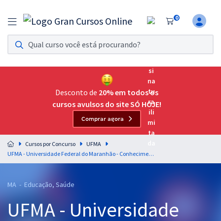
0
Assinatura Ilimitada 11
Acesso a todos os cursos. Teste grátis por 7 dias!
Assinatura OAB Até Passar
Acesso ilimitado a toda preparação para o Exame da
Desconto de
20% em todos os
Ordem, até você passar!
cursos avulsos do site SÓ HOJE!
Comprar agora
Residências Multiprofissionais
Preparação completa e intensiva para as principais
Cursos por Concurso
UFMA
residências em saúde do Brasil
UFMA - Universidade Federal do Maranhão - Conhecimentos Específicos Para o Cargo de Psicólogo com a Equipe Gran
Concursos
MA - Educação, Saúde
Assinatura Ilimitada
UFMA - Universidade
Cursos 20% OFF