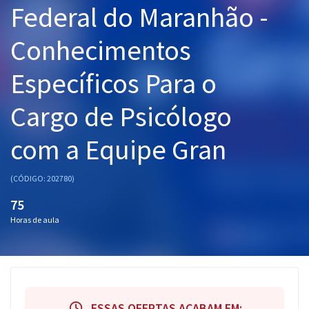
Federal do Maranhão -
Pós
Conhecimentos
Graduação
Específicos Para o
OAB
Cargo de Psicólogo
Mentorias
com a Equipe Gran
Questões grátis
Conteúdo gratuito
(CÓDIGO: 202780)
Blog
75
Horas de aula
Aprovados
Atendimento
ESSAS OFERTAS ACABAM EM: