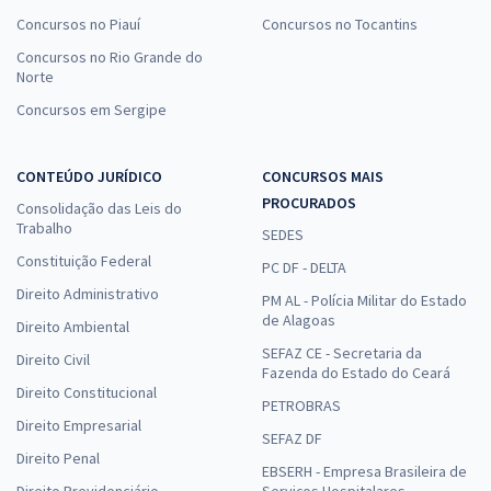
Concursos no Piauí
Concursos no Tocantins
Concursos no Rio Grande do
Norte
Concursos em Sergipe
CONTEÚDO JURÍDICO
CONCURSOS MAIS
PROCURADOS
Consolidação das Leis do
Trabalho
SEDES
Constituição Federal
PC DF - DELTA
Direito Administrativo
PM AL - Polícia Militar do Estado
de Alagoas
Direito Ambiental
SEFAZ CE - Secretaria da
Direito Civil
Fazenda do Estado do Ceará
Direito Constitucional
PETROBRAS
Direito Empresarial
SEFAZ DF
Direito Penal
EBSERH - Empresa Brasileira de
Direito Previdenciário
Serviços Hospitalares