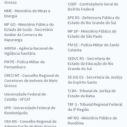
Grosso
CGDF - Controladoria Geral do
Distrito Federal
MME - Ministério de Minas e
Energia
DPE RS - Defensoria Pública do
Estado do Rio Grande do Sul
MP GO - Ministério Público do
Estado de Goiás - Secretário
MP SP - Ministério Público do
Auxiliar da Comarca de
Estado de São Paulo
Itapuranga
PM SC - Polícia Militar de Santa
ANVISA - Agência Nacional de
Catarina
Vigilância Sanitária
SEDUC RS - Secretaria de
PM PE - Polícia Militar de
Estado da Educação do Rio
Pernambuco
Grande do Sul
CRECI MT - Conselho Regional de
SEJUS ES - Secretaria da Justiça
Corretores de Imóveis do Mato
do Espírito Santo
Grosso
TJ BA - Tribunal de Justiça do
Universidade Federal de
Estado da Bahia
Catalão - UFCAT
TRF 3 - Tribunal Regional Federal
UFR - Universidade Federal de
da 3ª Região
Rondonópolis
MP RO - Ministério Público de
CRA MS - Conselho Regional de
Rondônia
Administração do Mato Grosso