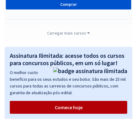
Comprar
TCDF - Tribunal de Contas do Distrito Federal - Conhecimentos
Carregar mais cursos
Básicos para o Cargo de Analista Administrativo de Controle Externo
- Área de Gestão - Serviços Técnico-Administrativos (Pós-Edital)
Assinatura Ilimitada: acesse todos os cursos
R$ 199,92
à vista
16,66
para concursos públicos, em um só lugar!
R$
ou 12x de
Economize R$ 49,98 (-20%)
O melhor custo
benefício para os seus estudos e seu bolso. São mais de 25 mil
Comprar
cursos para todas as carreiras de concursos públicos, com
garantia de atualização pós-edital.
Comece hoje
TCDF - Tribunal de Contas do Distrito Federal - Conhecimentos
Específicos para o Cargo de Analista Administrativo de Controle
Externo - Área de Gestão - Serviços Técnico-Administrativos (Pós-
Edital)