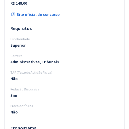
R$ 148,00
Site oficial do concurso
Requisitos
Escolaridade
Superior
Carreira
Administrativas, Tribunais
TAF (Teste de Aptidão Física)
Não
Redação Discursiva
Sim
Prova de títulos
Não
Cronograma