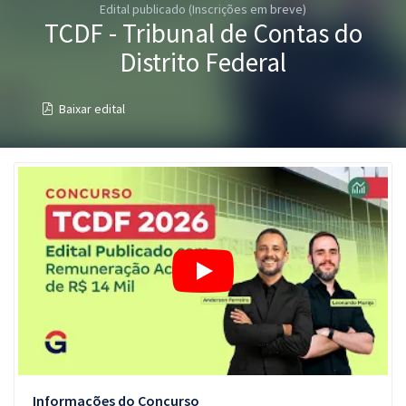
Edital publicado (Inscrições em breve)
Pós
TCDF - Tribunal de Contas do
Graduação
Distrito Federal
OAB
Baixar edital
Mentorias
Questões grátis
Conteúdo gratuito
Blog
Aprovados
Atendimento
Informações do Concurso