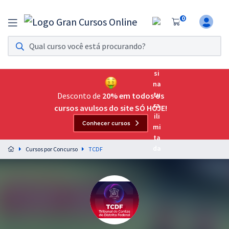
0
Assinatura Ilimitada 11
Acesso a todos os cursos. Teste grátis por 7 dias!
Assinatura OAB Até Passar
Acesso ilimitado a toda preparação para o Exame da
Desconto de
20% em todos os
Ordem, até você passar!
cursos avulsos do site SÓ HOJE!
Conhecer cursos
Residências Multiprofissionais
Preparação completa e intensiva para as principais
Cursos por Concurso
TCDF
residências em saúde do Brasil
Concursos
Assinatura Ilimitada
Cursos 20% OFF