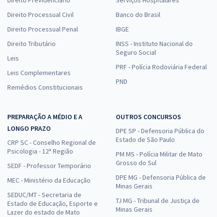
Direito Processual Civil
Banco do Brasil
Direito Processual Penal
IBGE
Direito Tributário
INSS - Instituto Nacional do
Seguro Social
Leis
PRF - Polícia Rodoviária Federal
Leis Complementares
PND
Remédios Constitucionais
PREPARAÇÃO A MÉDIO E A
OUTROS CONCURSOS
LONGO PRAZO
DPE SP - Defensoria Pública do
Estado de São Paulo
CRP SC - Conselho Regional de
Psicologia - 12ª Região
PM MS - Polícia Militar de Mato
Grosso do Sul
SEDF - Professor Temporário
DPE MG - Defensoria Pública de
MEC - Ministério da Educação
Minas Gerais
SEDUC/MT - Secretaria de
TJ MG - Tribunal de Justiça de
Estado de Educação, Esporte e
Minas Gerais
Lazer do estado de Mato