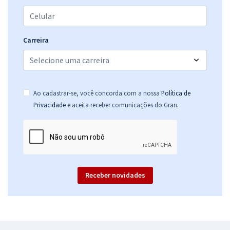
Treinamento Intensivo para TCDF - Analista Administrativo de
Controle Externo - Área de Gestão - Serviços Técnico-
Administrativos (Pós-Edital)
R$ 319,92
à vista
Carreira
26,66
R$
ou 12x de
Economize R$ 79,98 (-20%)
Comprar
Ao cadastrar-se, você concorda com a nossa
Política de
.
Privacidade
e aceita receber comunicações do Gran
Receber novidades