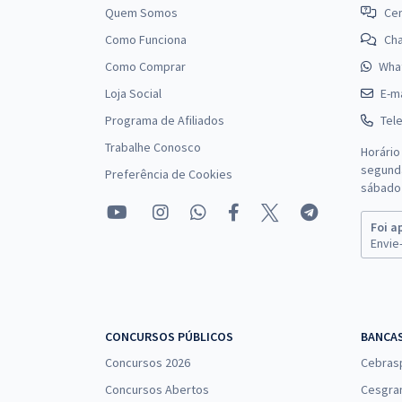
Analista - Letras
Quem Somos
Cen
Como Funciona
Ch
Como Comprar
Wha
CONAB - Companhia Nacional de Abastecimento -
Conhecimentos Específicos para o Cargo de
Loja Social
E-ma
Assistente de Contabilidade
Programa de Afiliados
Tel
Trabalhe Conosco
Horário
segunda
Preferência de Cookies
CONAB - Companhia Nacional de Abastecimento -
sábado 
Conhecimentos Específicos para o Cargo: Analista
- Jornalismo
Foi a
Envie-
CONAB - Companhia Nacional de Abastecimento -
Conhecimentos Específicos para o Cargo de
Analista - Pedagogia
CONCURSOS PÚBLICOS
BANCA
Concursos 2026
Cebras
CONAB - Companhia Nacional de Abastecimento -
Concursos Abertos
Cesgra