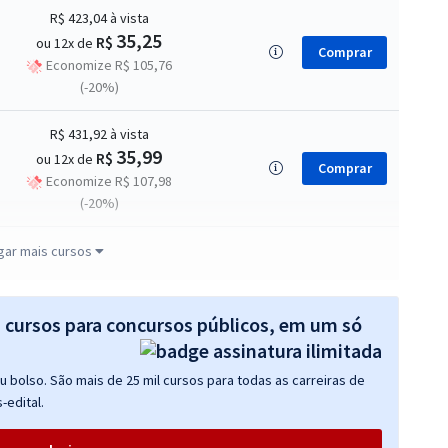
R$ 423,04
à vista
35,25
R$
ou 12x de
Comprar
Economize R$ 105,76
(-20%)
R$ 431,92
à vista
35,99
R$
ou 12x de
Comprar
Economize R$ 107,98
(-20%)
R$ 319,92
à vista
gar mais cursos
26,66
R$
ou 12x de
Comprar
Economize R$ 79,98
(-20%)
s cursos para concursos públicos, em um só
R$ 327,92
à vista
 bolso. São mais de 25 mil cursos para todas as carreiras de
27,33
R$
ou 12x de
Comprar
-edital.
Economize R$ 81,98
(-20%)