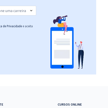
(-20%)
R$ 447,92
à vista
37,33
R$
ou 12x de
Comprar
Economize R$ 111,98
ica de Privacidade
e aceita
(-20%)
R$ 151,92
à vista
12,66
R$
ou 12x de
Comprar
Economize R$ 37,98
(-20%)
R$ 159,92
à vista
13,33
R$
ou 12x de
Comprar
Economize R$ 39,98
(-20%)
R$ 143,92
à vista
11,99
R$
ou 12x de
Comprar
TE
CURSOS ONLINE
Economize R$ 35,98