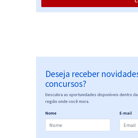
C
CONAB - Companhia Nacional de Abastecimento -
Analista - Nutrição
CONAB - Companhia Nacional de Abastecimento -
Assistente de Contabilidade
Deseja receber novidade
concursos?
CONAB - Companhia Nacional de Abastecimento -
Descubra as oportunidades disponíveis dentro da 
Analista - Economia
região onde você mora.
Nome
E-mail
CONAB - Companhia Nacional de Abastecimento -
Analista - Engenharia de Alimentos