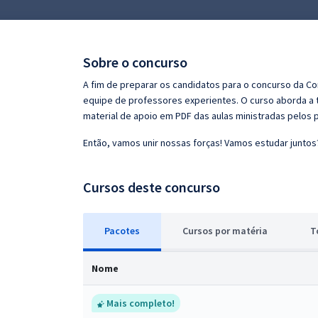
Pós
Graduação
Sobre o concurso
OAB
A fim de preparar os candidatos para o concurso da C
equipe de professores experientes. O curso aborda a t
Mentorias
material de apoio em PDF das aulas ministradas pelos 
Então, vamos unir nossas forças! Vamos estudar juntos
Questões grátis
Conteúdo gratuito
Cursos deste concurso
Blog
Pacotes
Cursos
p
or matéria
T
Aprovados
Nome
Atendimento
Mais completo!