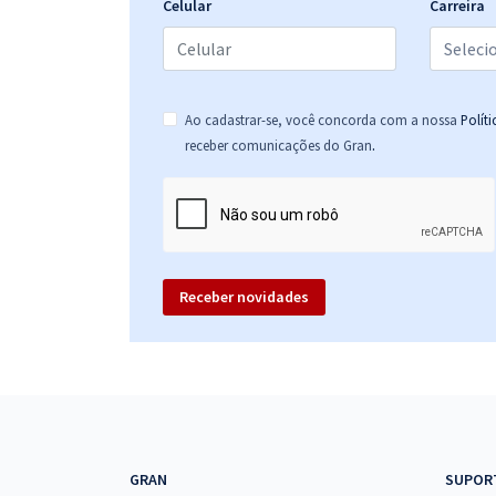
Celular
Carreira
CONAB - Companhia Nacional de Abastecimento -
Analista - Engenharia Civil
Ao cadastrar-se, você concorda com a nossa
Polít
.
receber comunicações do Gran
CONAB - Companhia Nacional de Abastecimento -
Conhecimentos Específicos para Assistente
Administrativo
Receber novidades
CONAB - Companhia Nacional de Abastecimento -
Conhecimentos Específicos para Analista -
Psicologia
CONAB - Companhia Nacional de Abastecimento -
Conhecimentos Específicos para o cargo de
GRAN
SUPOR