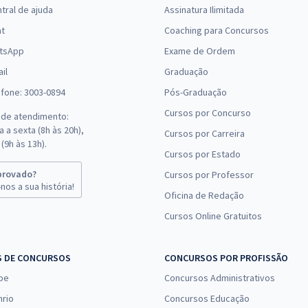
tral de ajuda
Assinatura Ilimitada
(-20%)
at
Coaching para Concursos
R$ 158,80
à vista
tsApp
Exame de Ordem
13,23
R$
ou 12x de
Comprar
il
Graduação
Economize R$ 39,70
efone: 3003-0894
Pós-Graduação
(-20%)
Cursos por Concurso
 de atendimento:
R$ 255,92
à vista
 a sexta (8h às 20h),
Cursos por Carreira
21,33
R$
ou 12x de
(9h às 13h).
Comprar
Cursos por Estado
Economize R$ 63,98
(-20%)
provado?
Cursos por Professor
nos a sua história!
Oficina de Redação
R$ 95,92
à vista
Cursos Online Gratuitos
7,99
R$
ou 12x de
Comprar
Economize R$ 23,98
(-20%)
S DE CONCURSOS
CONCURSOS POR PROFISSÃO
pe
Concursos Administrativos
R$ 255,92
à vista
21,33
nrio
Concursos Educação
R$
ou 12x de