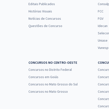
Conhecimentos Específicos para o Cargo de
Editais Publicados
Consulp
Analista - Administração
Histórias Visuais
FCC
Notícias de Concursos
FGV
CONAB - Companhia Nacional de Abastecimento -
Questões de Concurso
Idecan
Analista - Engenharia de Segurança do Trabalho
Seleco
Uniase
Vunesp
CONAB - Companhia Nacional de Abastecimento -
Conhecimentos Específicos para o cargo de
Analista - Nutrição
CONCURSOS NO CENTRO-OESTE
CONCUR
Concursos no Distrito Federal
Concur
Concursos em Goiás
Concurs
CONAB - Companhia Nacional de Abastecimento -
Concursos no Mato Grosso do Sul
Concurs
Analista - Pedagogia
Concursos no Mato Grosso
Concurs
Concur
CONAB - Companhia Nacional de Abastecimento -
Concurs