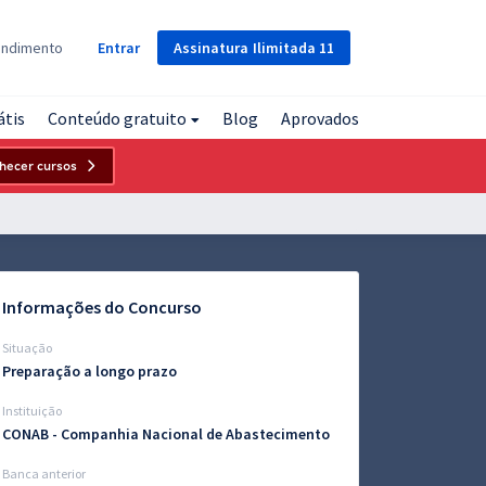
Assinatura
Ilimitada
11
endimento
Entrar
átis
Conteúdo gratuito
Blog
Aprovados
hecer cursos
Informações do Concurso
Situação
Preparação a longo prazo
Instituição
CONAB - Companhia Nacional de Abastecimento
Banca anterior