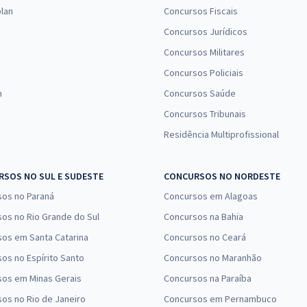
Comprar
Economize R$ 63,98
lan
Concursos Fiscais
(-20%)
Concursos Jurídicos
Concursos Militares
R$ 431,94
à vista
35,99
R$
Concursos Policiais
ou 12x de
Comprar
Economize R$ 107,98
n
Concursos Saúde
(-20%)
Concursos Tribunais
Residência Multiprofissional
R$ 223,92
à vista
18,66
R$
ou 12x de
Comprar
Economize R$ 55,98
SOS NO SUL E SUDESTE
CONCURSOS NO NORDESTE
(-20%)
sos no Paraná
Concursos em Alagoas
R$ 423,04
à vista
os no Rio Grande do Sul
Concursos na Bahia
35,25
R$
ou 12x de
os em Santa Catarina
Concursos no Ceará
Comprar
Economize R$ 105,76
os no Espírito Santo
Concursos no Maranhão
(-20%)
sos em Minas Gerais
Concursos na Paraíba
R$ 239,92
à vista
os no Rio de Janeiro
Concursos em Pernambuco