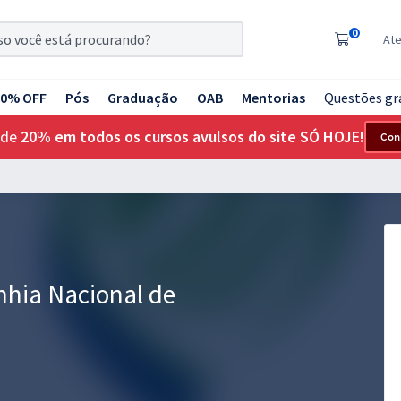
0
At
20% OFF
Pós
Graduação
OAB
Mentorias
Questões gr
 de
20% em todos os cursos avulsos do site SÓ HOJE!
Con
hia Nacional de