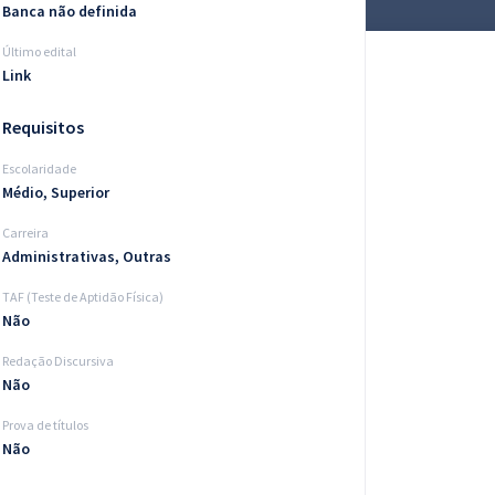
Banca não definida
Último edital
Link
Requisitos
Escolaridade
Médio, Superior
Carreira
Administrativas, Outras
TAF (Teste de Aptidão Física)
Não
Redação Discursiva
Não
Prova de títulos
Não