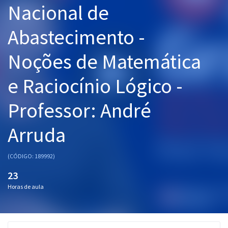
Nacional de
Pós
Abastecimento -
Graduação
Noções de Matemática
OAB
e Raciocínio Lógico -
Mentorias
Professor: André
Questões grátis
Conteúdo gratuito
Arruda
Blog
(CÓDIGO: 189992)
Aprovados
23
Horas de aula
Atendimento