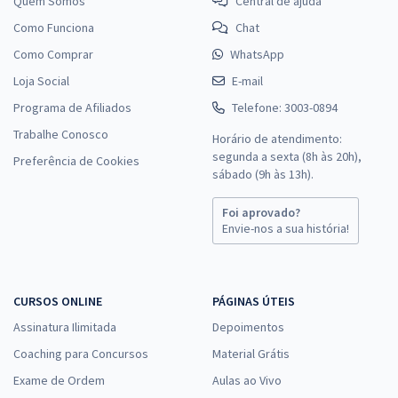
Quem Somos
Central de ajuda
Como Funciona
Chat
Como Comprar
WhatsApp
Loja Social
E-mail
Programa de Afiliados
Telefone: 3003-0894
Trabalhe Conosco
Horário de atendimento:
segunda a sexta (8h às 20h),
Preferência de Cookies
sábado (9h às 13h).
Foi aprovado?
Envie-nos a sua história!
CURSOS ONLINE
PÁGINAS ÚTEIS
Assinatura Ilimitada
Depoimentos
Coaching para Concursos
Material Grátis
Exame de Ordem
Aulas ao Vivo