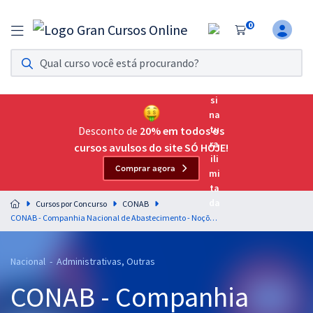
0
Assinatura Ilimitada 11
Acesso a todos os cursos. Teste grátis por 7 dias!
Assinatura OAB Até Passar
Acesso ilimitado a toda preparação para o Exame da
Desconto de
20% em todos os
Ordem, até você passar!
cursos avulsos do site SÓ HOJE!
Comprar agora
Residências Multiprofissionais
Preparação completa e intensiva para as principais
Cursos por Concurso
CONAB
residências em saúde do Brasil
CONAB - Companhia Nacional de Abastecimento - Noções de Matemática e Raciocínio Lógico - Professor: André Arruda
Concursos
Nacional - Administrativas, Outras
Assinatura Ilimitada
CONAB - Companhia
Cursos 20% OFF