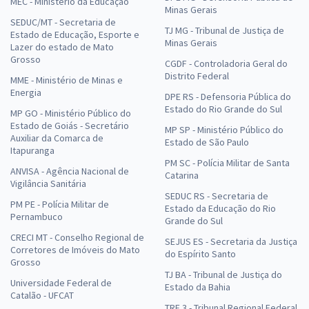
MEC - Ministério da Educação
Minas Gerais
SEDUC/MT - Secretaria de
TJ MG - Tribunal de Justiça de
Estado de Educação, Esporte e
Minas Gerais
Lazer do estado de Mato
Grosso
CGDF - Controladoria Geral do
Distrito Federal
MME - Ministério de Minas e
Energia
DPE RS - Defensoria Pública do
Estado do Rio Grande do Sul
MP GO - Ministério Público do
Estado de Goiás - Secretário
MP SP - Ministério Público do
Auxiliar da Comarca de
Estado de São Paulo
Itapuranga
PM SC - Polícia Militar de Santa
ANVISA - Agência Nacional de
Catarina
Vigilância Sanitária
SEDUC RS - Secretaria de
PM PE - Polícia Militar de
Estado da Educação do Rio
Pernambuco
Grande do Sul
CRECI MT - Conselho Regional de
SEJUS ES - Secretaria da Justiça
Corretores de Imóveis do Mato
do Espírito Santo
Grosso
TJ BA - Tribunal de Justiça do
Universidade Federal de
Estado da Bahia
Catalão - UFCAT
TRF 3 - Tribunal Regional Federal