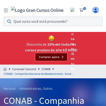
0
Assinatura Ilimitada 11
Acesso a todos os cursos. Teste grátis por 7 dias!
Assinatura OAB Até Passar
Acesso ilimitado a toda preparação para o Exame da
Desconto de
20% em todos os
Ordem, até você passar!
cursos avulsos do site SÓ HOJE!
Comprar agora
Residências Multiprofissionais
Preparação completa e intensiva para as principais
Cursos por Concurso
CONAB
residências em saúde do Brasil
CONAB - Companhia Nacional de Abastecimento - Analista - Economia
Concursos
Nacional - Administrativas, Outras
Assinatura Ilimitada
CONAB - Companhia
Cursos 20% OFF