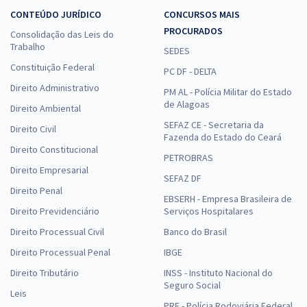
CONTEÚDO JURÍDICO
CONCURSOS MAIS
PROCURADOS
Consolidação das Leis do
Trabalho
SEDES
Constituição Federal
PC DF - DELTA
Direito Administrativo
PM AL - Polícia Militar do Estado
de Alagoas
Direito Ambiental
SEFAZ CE - Secretaria da
Direito Civil
Fazenda do Estado do Ceará
Direito Constitucional
PETROBRAS
Direito Empresarial
SEFAZ DF
Direito Penal
EBSERH - Empresa Brasileira de
Direito Previdenciário
Serviços Hospitalares
Direito Processual Civil
Banco do Brasil
Direito Processual Penal
IBGE
Direito Tributário
INSS - Instituto Nacional do
Seguro Social
Leis
PRF - Polícia Rodoviária Federal