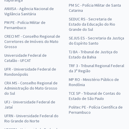
PM SC - Polícia Militar de Santa
ANVISA - Agência Nacional de
Catarina
Vigilância Sanitária
SEDUC RS - Secretaria de
PM PE - Polícia Militar de
Estado da Educação do Rio
Pernambuco
Grande do Sul
CRECI MT - Conselho Regional de
SEJUS ES - Secretaria da Justiça
Corretores de Imóveis do Mato
do Espírito Santo
Grosso
TJ BA - Tribunal de Justiça do
Universidade Federal de
Estado da Bahia
Catalão - UFCAT
TRF 3 - Tribunal Regional Federal
UFR - Universidade Federal de
da 3ª Região
Rondonópolis
MP RO - Ministério Público de
CRA MS - Conselho Regional de
Rondônia
Administração do Mato Grosso
do Sul
TCE SP - Tribunal de Contas do
Estado de São Paulo
UFJ - Universidade Federal de
Jataí
Politec PE - Polícia Científica de
Pernambuco
UFRN - Universidade Federal do
Rio Grande do Norte