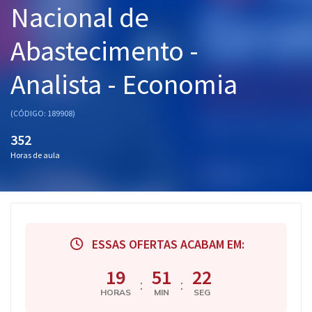
Nacional de
Pós
Abastecimento -
Graduação
Analista - Economia
OAB
Mentorias
(CÓDIGO: 189908)
352
Questões grátis
Horas de aula
Conteúdo gratuito
Blog
Aprovados
ESSAS OFERTAS ACABAM EM:
Atendimento
19
51
21
:
:
HORAS
MIN
SEG