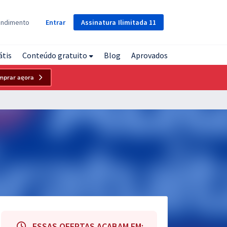
Assinatura
Ilimitada
11
endimento
Entrar
átis
Conteúdo gratuito
Blog
Aprovados
mprar agora
ESSAS OFERTAS ACABAM EM: