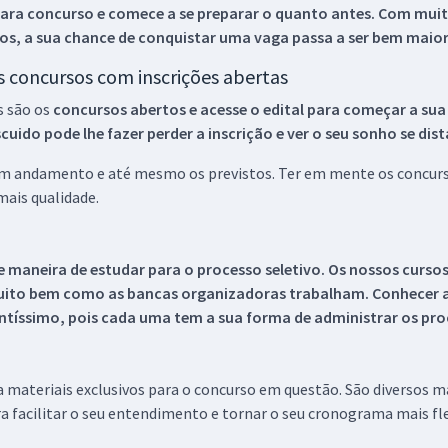
ara concurso e comece a se preparar o quanto antes. Com muita
os, a sua chance de conquistar uma vaga passa a ser bem maior
os concursos com inscrições abertas
s são os
concursos abertos e acesse o edital para começar a sua
ido pode lhe fazer perder a inscrição e ver o seu sonho se dis
 em andamento e até mesmo os previstos. Ter em mente os concurso
ais qualidade.
 maneira de estudar para o processo seletivo. Os nossos curso
uito bem como as bancas organizadoras trabalham. Conhecer a
tíssimo, pois cada uma tem a sua forma de administrar os proc
 a materiais exclusivos para o concurso em questão. São diversos 
a facilitar o seu entendimento e tornar o seu cronograma mais fle