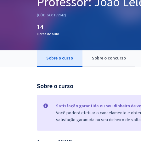
Professor: João Lel
Pós
(CÓDIGO: 189942)
Graduação
14
Horas de aula
OAB
Mentorias
Sobre o curso
Sobre o concurso
Questões grátis
Conteúdo gratuito
Sobre o curso
Blog
Aprovados
Satisfação garantida ou seu dinheiro de vo
Você poderá efetuar o cancelamento e obter 
satisfação garantida ou seu dinheiro de volta
Atendimento