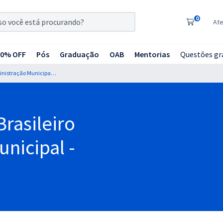
0
At
20% OFF
Pós
Graduação
OAB
Mentorias
Questões gr
IBAM-SP - Instituto Brasileiro de Administração Municipal - SP
Brasileiro
nicipal -