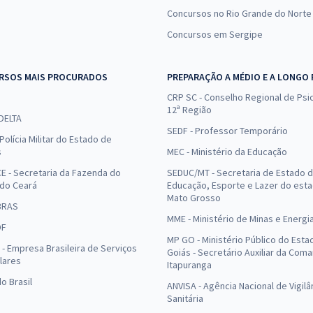
Concursos no Rio Grande do Norte
Concursos em Sergipe
RSOS MAIS PROCURADOS
PREPARAÇÃO A MÉDIO E A LONGO
CRP SC - Conselho Regional de Psic
12ª Região
 DELTA
SEDF - Professor Temporário
Polícia Militar do Estado de
s
MEC - Ministério da Educação
E - Secretaria da Fazenda do
SEDUC/MT - Secretaria de Estado 
 do Ceará
Educação, Esporte e Lazer do est
Mato Grosso
BRAS
MME - Ministério de Minas e Energi
DF
MP GO - Ministério Público do Esta
- Empresa Brasileira de Serviços
Goiás - Secretário Auxiliar da Com
lares
Itapuranga
o Brasil
ANVISA - Agência Nacional de Vigilâ
Sanitária