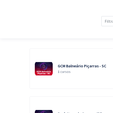
Pós
Graduação
OAB
Mentorias
Questões grátis
Conteúdo gratuito
GCM Balneário Piçarras - SC
1
cursos
Blog
Aprovados
Atendimento