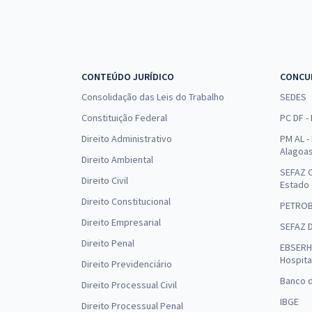
CONTEÚDO JURÍDICO
CONCU
Consolidação das Leis do Trabalho
SEDES
Constituição Federal
PC DF -
Direito Administrativo
PM AL - 
Alagoa
Direito Ambiental
SEFAZ C
Direito Civil
Estado
Direito Constitucional
PETRO
Direito Empresarial
SEFAZ 
Direito Penal
EBSERH 
Hospita
Direito Previdenciário
Banco d
Direito Processual Civil
IBGE
Direito Processual Penal