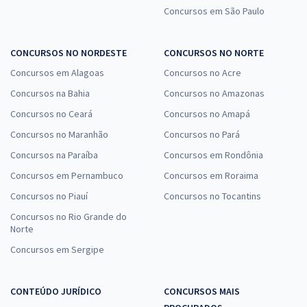
Concursos em São Paulo
MPA - Ministério da Pesca e Aquicultura - Conhecimentos Específicos
para Atividades Técnicas de Complexidade Intelectual -
CONCURSOS NO NORDESTE
CONCURSOS NO NORTE
Administração/Gestão Pública (Temporário)
Concursos em Alagoas
Concursos no Acre
R$ 159,99
à vista
Concursos na Bahia
Concursos no Amazonas
13,33
R$
ou 12x de
Concursos no Ceará
Concursos no Amapá
Economize R$ 40,00 (-20%)
Concursos no Maranhão
Concursos no Pará
Comprar
Concursos na Paraíba
Concursos em Rondônia
Concursos em Pernambuco
Concursos em Roraima
Concursos no Piauí
Concursos no Tocantins
MPA - Ministério da Pesca e Aquicultura - Conhecimentos Específicos
Concursos no Rio Grande do
para Atividades Técnicas de Complexidade Intelectual - Serviço
Norte
Social (Temporário)
Concursos em Sergipe
R$ 151,92
à vista
12,66
R$
ou 12x de
Economize R$ 37,98 (-20%)
CONTEÚDO JURÍDICO
CONCURSOS MAIS