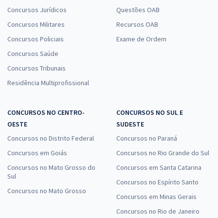
MPA - Ministério da Pesca e Aquicultura - Conhecimentos Específicos
Concursos Jurídicos
Questões OAB
para Atividades Técnicas de Complexidade Intelectual - Matemática
(Temporário)
Concursos Militares
Recursos OAB
R$ 159,99
à vista
Concursos Policiais
Exame de Ordem
13,33
R$
ou 12x de
Concursos Saúde
Economize R$ 40,00 (-20%)
Concursos Tribunais
Comprar
Residência Multiprofissional
CONCURSOS NO CENTRO-
CONCURSOS NO SUL E
MPA - Ministério da Pesca e Aquicultura - Conhecimentos Específicos
OESTE
SUDESTE
para Atividades Técnicas de Complexidade Intelectual - Qualquer
Concursos no Distrito Federal
Concursos no Paraná
Área de Formação - Temporário (Módulo Especial)
Concursos em Goiás
Concursos no Rio Grande do Sul
R$ 111,92
à vista
Concursos no Mato Grosso do
Concursos em Santa Catarina
9,33
R$
ou 12x de
Sul
Economize R$ 27,98 (-20%)
Concursos no Espírito Santo
Concursos no Mato Grosso
Concursos em Minas Gerais
Comprar
Concursos no Rio de Janeiro