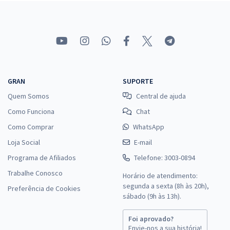
23,99
R$
ou 12x de
Economize R$ 71,98 (-20%)
Comprar
GRAN
SUPORTE
MPA - Ministério da Pesca e Aquicultura - Atividades Técnicas de
Quem Somos
Central de ajuda
Complexidade Intelectual - Ciências Contábeis (Temporário)
Como Funciona
Chat
R$ 311,92
à vista
25,99
R$
ou 12x de
Como Comprar
WhatsApp
Economize R$ 77,98 (-20%)
Loja Social
E-mail
Comprar
Programa de Afiliados
Telefone: 3003-0894
Trabalhe Conosco
Horário de atendimento:
segunda a sexta (8h às 20h),
Preferência de Cookies
sábado (9h às 13h).
MPA - Ministério da Pesca e Aquicultura - Atividades Técnicas de
Complexidade Intelectual - Matemática (Temporário)
Foi aprovado?
Envie-nos a sua história!
R$ 407,92
à vista