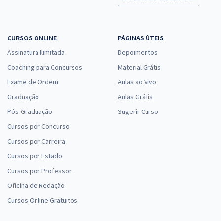
33,99
R$
ou 12x de
Economize R$ 101,98 (-20%)
CURSOS ONLINE
PÁGINAS ÚTEIS
Comprar
Assinatura Ilimitada
Depoimentos
Coaching para Concursos
Material Grátis
Exame de Ordem
Aulas ao Vivo
MPA - Ministério da Pesca e Aquicultura - Atividades Técnicas de
Complexidade Intelectual - Ciências Sociais/Sociologia (Temporário)
Graduação
Aulas Grátis
R$ 383,92
à vista
Pós-Graduação
Sugerir Curso
31,99
R$
ou 12x de
Cursos por Concurso
Economize R$ 95,98 (-20%)
Cursos por Carreira
Comprar
Cursos por Estado
Cursos por Professor
Oficina de Redação
MPA - Ministério da Pesca e Aquicultura - Conhecimentos Específicos
Cursos Online Gratuitos
para o Cargo de Atividades Técnicas de Complexidade Intelectual -
Recursos Humanos (Temporário)