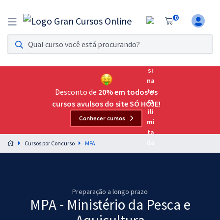
0
Assinatura Ilimitada 11
Acesso a todos os cursos. Teste grátis por 7 dias!
Assinatura OAB Até Passar
Acesso ilimitado a toda preparação para o Exame da
Desconto de
20% em todos os
Ordem, até você passar!
cursos avulsos do site SÓ HOJE!
Conhecer cursos
Residências Multiprofissionais
Preparação completa e intensiva para as principais
Cursos por Concurso
MPA
residências em saúde do Brasil
Concursos
Assinatura Ilimitada
Preparação a longo prazo
MPA - Ministério da Pesca e
Cursos 20% OFF