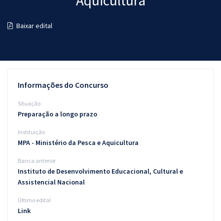
Aquicultura
Pós
Baixar edital
Graduação
OAB
Mentorias
Informações do Concurso
Questões grátis
Situação
Preparação a longo prazo
Conteúdo gratuito
Instituição
Blog
MPA - Ministério da Pesca e Aquicultura
Aprovados
Banca anterior
Instituto de Desenvolvimento Educacional, Cultural e
Assistencial Nacional
Atendimento
Último edital
Link