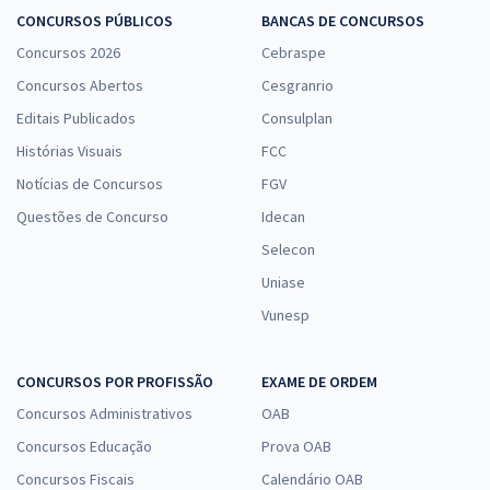
CONCURSOS PÚBLICOS
BANCAS DE CONCURSOS
R$ 159,99
à vista
13,33
Concursos 2026
Cebraspe
R$
ou 12x de
Economize R$ 40,00 (-20%)
Concursos Abertos
Cesgranrio
Editais Publicados
Comprar
Consulplan
Histórias Visuais
FCC
Notícias de Concursos
FGV
Questões de Concurso
Idecan
MPA - Ministério da Pesca e Aquicultura - Conhecimentos Específicos
para Atividades Técnicas de Complexidade Intelectual - Estatística
Selecon
(Temporário)
Uniase
R$ 127,99
à vista
Vunesp
10,67
R$
ou 12x de
Economize R$ 32,00 (-20%)
CONCURSOS POR PROFISSÃO
EXAME DE ORDEM
Comprar
Concursos Administrativos
OAB
Concursos Educação
Prova OAB
Concursos Fiscais
Calendário OAB