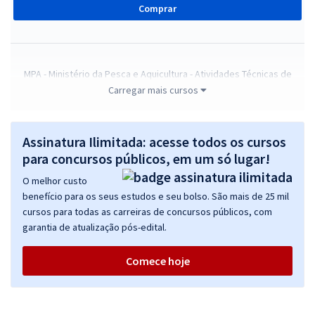
Comprar
MPA - Ministério da Pesca e Aquicultura - Atividades Técnicas de
Complexidade Intelectual - Serviço Social (Temporário)
Carregar mais cursos
R$ 343,92
à vista
28,66
R$
ou 12x de
Assinatura Ilimitada: acesse todos os cursos
Economize R$ 85,98 (-20%)
para concursos públicos, em um só lugar!
Comprar
O melhor custo
benefício para os seus estudos e seu bolso. São mais de 25 mil
cursos para todas as carreiras de concursos públicos, com
garantia de atualização pós-edital.
MPA - Ministério da Pesca e Aquicultura - Atividades Técnicas de
Complexidade Intelectual - Administração/Gestão Pública
Comece hoje
(Temporário)
R$ 343,92
à vista
28,66
R$
ou 12x de