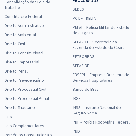
PROCURADOS
Consolidação das Leis do
Comprar
Trabalho
SEDES
Constituição Federal
PC DF - DELTA
Direito Administrativo
PM AL - Polícia Militar do Estado
MPA - Ministério da Pesca e Agricultura - Conhecimentos Específicos
de Alagoas
Direito Ambiental
para Atividades Técnicas de Complexidade Intelectual - Ciências
SEFAZ CE - Secretaria da
Direito Civil
Contábeis (Temporário)
Fazenda do Estado do Ceará
Direito Constitucional
R$ 159,99
à vista
PETROBRAS
13,33
R$
ou 12x de
Direito Empresarial
SEFAZ DF
Economize R$ 40,00 (-20%)
Direito Penal
EBSERH - Empresa Brasileira de
Comprar
Direito Previdenciário
Serviços Hospitalares
Direito Processual Civil
Banco do Brasil
Direito Processual Penal
IBGE
Direito Tributário
INSS - Instituto Nacional do
Seguro Social
Leis
PRF - Polícia Rodoviária Federal
Leis Complementares
PND
Remédios Constitucionais