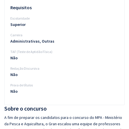
Requisitos
Escolaridade
Superior
Carreira
Administrativas, Outras
TAF (Teste de Aptidão Física)
Não
Redação Discursiva
Não
Prova de títulos
Não
Sobre o concurso
A fim de preparar os candidatos para o concurso do MPA - Ministério
da Pesca e Aquicultura, o Gran escalou uma equipe de professores