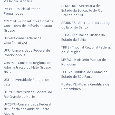
Vigilância Sanitária
SEDUC RS - Secretaria de
PM PE - Polícia Militar de
Estado da Educação do Rio
Pernambuco
Grande do Sul
CRECI MT - Conselho Regional de
SEJUS ES - Secretaria da Justiça
Corretores de Imóveis do Mato
do Espírito Santo
Grosso
TJ BA - Tribunal de Justiça do
Universidade Federal de
Estado da Bahia
Catalão - UFCAT
TRF 3 - Tribunal Regional Federal
UFR - Universidade Federal de
da 3ª Região
Rondonópolis
MP RO - Ministério Público de
CRA MS - Conselho Regional de
Rondônia
Administração do Mato Grosso
do Sul
TCE SP - Tribunal de Contas do
Estado de São Paulo
UFJ - Universidade Federal de
Jataí
Politec PE - Polícia Científica de
Pernambuco
UFRN - Universidade Federal do
Rio Grande do Norte
UFCSPA - Universidade Federal
de Ciência da Saúde de Porto
Alegre