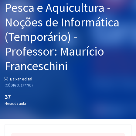
Pesca e Aquicultura -
Pós
Noções de Informática
Graduação
(Temporário) -
OAB
Professor: Maurício
Mentorias
Franceschini
Questões grátis
Conteúdo gratuito
Baixar edital
(CÓDIGO: 177703)
Blog
37
Aprovados
Horas de aula
Atendimento