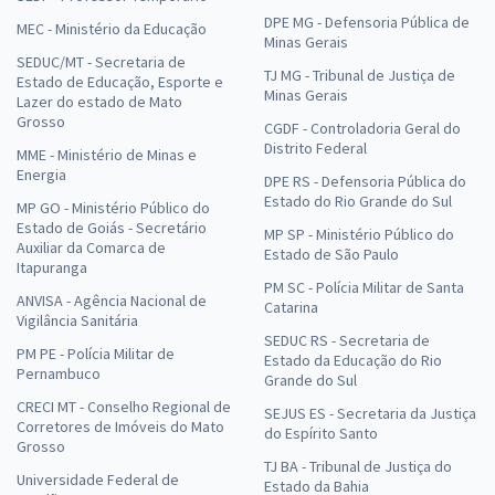
DPE MG - Defensoria Pública de
MEC - Ministério da Educação
Minas Gerais
SEDUC/MT - Secretaria de
TJ MG - Tribunal de Justiça de
Estado de Educação, Esporte e
Minas Gerais
Lazer do estado de Mato
Grosso
CGDF - Controladoria Geral do
Distrito Federal
MME - Ministério de Minas e
Energia
DPE RS - Defensoria Pública do
Estado do Rio Grande do Sul
MP GO - Ministério Público do
Estado de Goiás - Secretário
MP SP - Ministério Público do
Auxiliar da Comarca de
Estado de São Paulo
Itapuranga
PM SC - Polícia Militar de Santa
ANVISA - Agência Nacional de
Catarina
Vigilância Sanitária
SEDUC RS - Secretaria de
PM PE - Polícia Militar de
Estado da Educação do Rio
Pernambuco
Grande do Sul
CRECI MT - Conselho Regional de
SEJUS ES - Secretaria da Justiça
Corretores de Imóveis do Mato
do Espírito Santo
Grosso
TJ BA - Tribunal de Justiça do
Universidade Federal de
Estado da Bahia