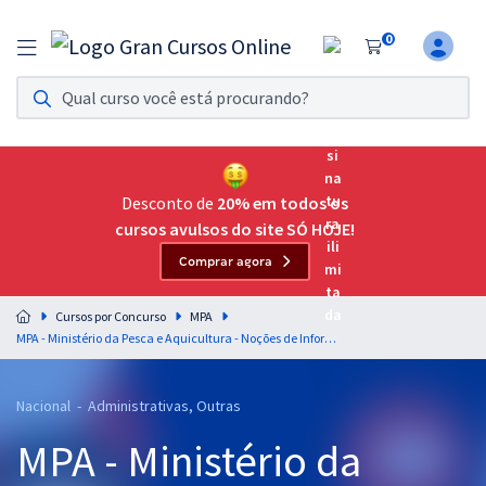
0
Assinatura Ilimitada 11
Acesso a todos os cursos. Teste grátis por 7 dias!
Assinatura OAB Até Passar
Acesso ilimitado a toda preparação para o Exame da
Desconto de
20% em todos os
Ordem, até você passar!
cursos avulsos do site SÓ HOJE!
Comprar agora
Residências Multiprofissionais
Preparação completa e intensiva para as principais
Cursos por Concurso
MPA
residências em saúde do Brasil
MPA - Ministério da Pesca e Aquicultura - Noções de Informática (Temporário) - Professor: Maurício Franceschini
Concursos
Nacional - Administrativas, Outras
Assinatura Ilimitada
MPA - Ministério da
Cursos 20% OFF