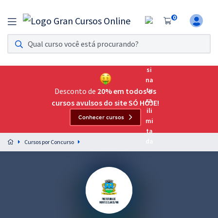
0
Assinatura Ilimitada 11
Acesso a todos os cursos. Teste grátis por 7 dias!
Assinatura OAB Até Passar
Acesso ilimitado a toda preparação para o Exame da
Desconto de
20% em todos os
Ordem, até você passar!
cursos avulsos do site SÓ HOJE!
Conhecer cursos
Residências Multiprofissionais
Preparação completa e intensiva para as principais
Cursos por Concurso
residências em saúde do Brasil
Concursos
Assinatura Ilimitada
Cursos 20% OFF