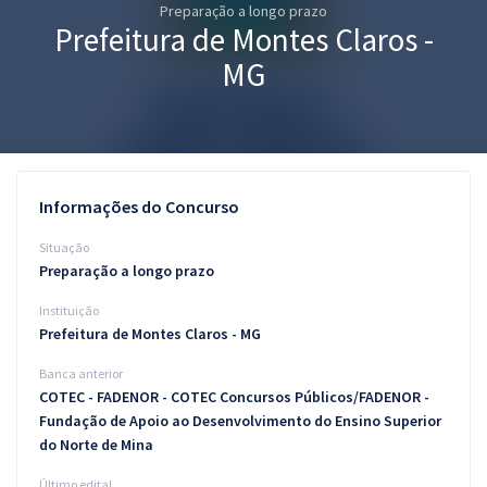
Preparação a longo prazo
Pós
Prefeitura de Montes Claros -
Graduação
MG
OAB
Mentorias
Informações do Concurso
Questões grátis
Situação
Conteúdo gratuito
Preparação a longo prazo
Instituição
Blog
Prefeitura de Montes Claros - MG
Aprovados
Banca anterior
COTEC - FADENOR - COTEC Concursos Públicos/FADENOR -
Atendimento
Fundação de Apoio ao Desenvolvimento do Ensino Superior
do Norte de Mina
Último edital