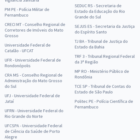
Vigilância Sanitária
SEDUC RS - Secretaria de
PM PE - Polícia Militar de
Estado da Educação do Rio
Pernambuco
Grande do Sul
CRECI MT - Conselho Regional de
SEJUS ES - Secretaria da Justiça
Corretores de Imóveis do Mato
do Espírito Santo
Grosso
TJ BA - Tribunal de Justiça do
Universidade Federal de
Estado da Bahia
Catalão - UFCAT
TRF 3 - Tribunal Regional Federal
UFR - Universidade Federal de
da 3ª Região
Rondonópolis
MP RO - Ministério Público de
CRA MS - Conselho Regional de
Rondônia
Administração do Mato Grosso
do Sul
TCE SP - Tribunal de Contas do
Estado de São Paulo
UFJ - Universidade Federal de
Jataí
Politec PE - Polícia Científica de
Pernambuco
UFRN - Universidade Federal do
Rio Grande do Norte
UFCSPA - Universidade Federal
de Ciência da Saúde de Porto
Alegre