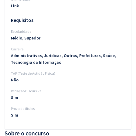
Link
Requisitos
Escolaridade
Médio, Superior
Carreira
Administrativas, Jurídicas, Outras, Prefeituras, Saúde,
Tecnologia da Informação
TAF (Teste de Aptidão Física)
Não
Redação Discursiva
Sim
Prova de títulos
Sim
Sobre o concurso