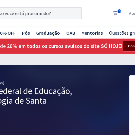
0
At
20% OFF
Pós
Graduação
OAB
Mentorias
Questões gr
 de
20% em todos os cursos avulsos do site SÓ HOJE!
Con
as)
 Federal de Educação,
ogia de Santa