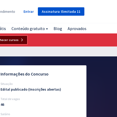
Assinatura
Ilimitada
11
endimento
Entrar
átis
Conteúdo gratuito
Blog
Aprovados
hecer cursos
Informações do Concurso
Situação
Edital publicado (Inscrições abertas)
Total de vagas
46
Salário