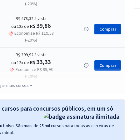
(-20%)
R$ 478,32
à vista
39,86
R$
ou 12x de
Comprar
Economize R$ 119,58
(-20%)
R$ 399,92
à vista
33,33
R$
ou 12x de
Comprar
Economize R$ 99,98
(-20%)
gar mais cursos
R$ 398,32
à vista
33,19
R$
ou 12x de
Comprar
s cursos para concursos públicos, em um só
Economize R$ 99,58
(-20%)
 bolso. São mais de 25 mil cursos para todas as carreiras de
-edital.
R$ 398,32
à vista