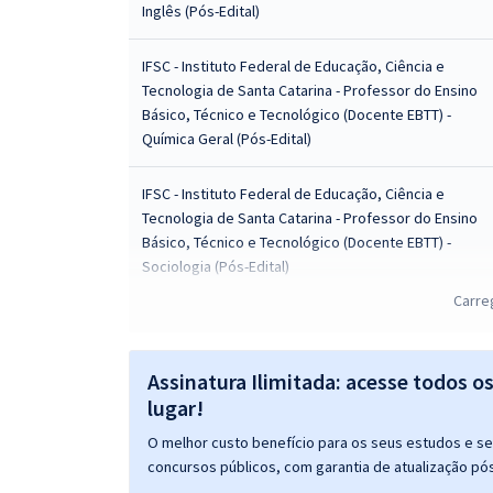
Inglês (Pós-Edital)
IFSC - Instituto Federal de Educação, Ciência e
Tecnologia de Santa Catarina - Professor do Ensino
Básico, Técnico e Tecnológico (Docente EBTT) -
Química Geral (Pós-Edital)
IFSC - Instituto Federal de Educação, Ciência e
Tecnologia de Santa Catarina - Professor do Ensino
Básico, Técnico e Tecnológico (Docente EBTT) -
Sociologia (Pós-Edital)
Carre
IFSC - Instituto Federal de Educação, Ciência e
Tecnologia de Santa Catarina - Conhecimentos
Específicos para Professor do Ensino Básico,
Assinatura Ilimitada: acesse todos o
Técnico e Tecnológico (Docente EBTT) - História
lugar!
(Pós-Edital)
O melhor custo benefício para os seus estudos e seu
concursos públicos, com garantia de atualização pós
IFSC - Instituto Federal de Educação, Ciência e