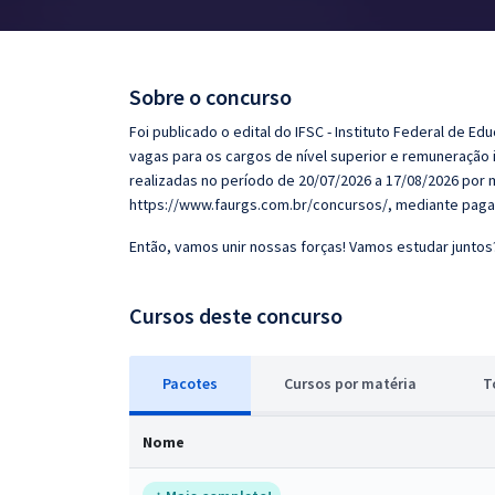
Pós
Graduação
Sobre o concurso
OAB
Foi publicado o edital do IFSC - Instituto Federal de E
vagas para os cargos de nível superior e remuneração in
Mentorias
realizadas no período de 20/07/2026 a 17/08/2026 por
https://www.faurgs.com.br/concursos/, mediante pagam
Questões grátis
Então, vamos unir nossas forças! Vamos estudar juntos
Conteúdo gratuito
Cursos deste concurso
Blog
Aprovados
Pacotes
Cursos
p
or matéria
T
Atendimento
Nome