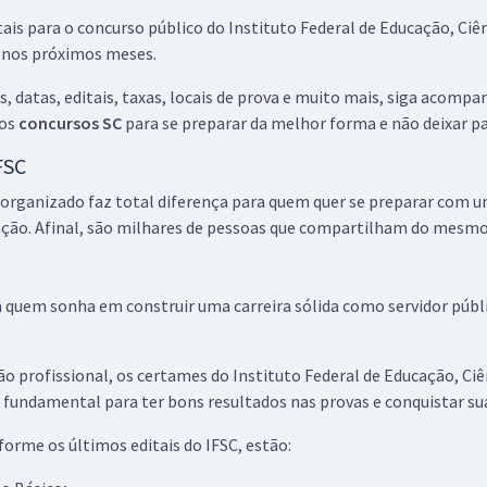
s para o concurso público do Instituto Federal de Educação, Ciênc
s nos próximos meses.
 datas, editais, taxas, locais de prova e muito mais, siga acompa
os
concursos SC
para se preparar da melhor forma e não deixar pa
FSC
ganizado faz total diferença para quem quer se preparar com um 
ação. Afinal, são milhares de pessoas que compartilham do mesm
 quem sonha em construir uma carreira sólida como servidor públi
o profissional, os certames do Instituto Federal de Educação, Ci
é fundamental para ter bons resultados nas provas e conquistar su
orme os últimos editais do IFSC, estão: