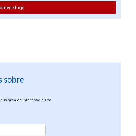
33,19
R$
ou 12x de
Comprar
omece hoje
Economize R$ 99,58
(-20%)
R$ 398,32
à vista
33,19
R$
ou 12x de
Comprar
Economize R$ 99,58
(-20%)
s sobre
R$ 271,84
à vista
22,65
R$
ou 12x de
Comprar
Economize R$ 67,96
(-20%)
sua área de interesse ou da