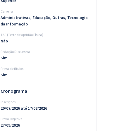
Superior
Carreira
Administrativas, Educação, Outras, Tecnologia
da Informação
TAF (Teste de Aptidão Física)
Não
Redação Discursiva
Sim
Prova de títulos
Sim
Cronograma
Inscrições
20/07/2026 até 17/08/2026
Prova Objetiva
27/09/2026