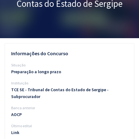
Contas do Estado de Sergipe
Pós
Graduação
OAB
Mentorias
Informações do Concurso
Questões grátis
Situação
Preparação a longo prazo
Conteúdo gratuito
Instituição
Blog
TCE SE - Tribunal de Contas do Estado de Sergipe -
Subprocurador
Aprovados
Banca anterior
AOCP
Atendimento
Último edital
Link