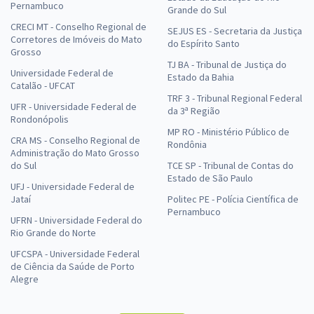
Pernambuco
Grande do Sul
CRECI MT - Conselho Regional de
SEJUS ES - Secretaria da Justiça
Corretores de Imóveis do Mato
do Espírito Santo
Grosso
TJ BA - Tribunal de Justiça do
Universidade Federal de
Estado da Bahia
Catalão - UFCAT
TRF 3 - Tribunal Regional Federal
UFR - Universidade Federal de
da 3ª Região
Rondonópolis
MP RO - Ministério Público de
CRA MS - Conselho Regional de
Rondônia
Administração do Mato Grosso
do Sul
TCE SP - Tribunal de Contas do
Estado de São Paulo
UFJ - Universidade Federal de
Jataí
Politec PE - Polícia Científica de
Pernambuco
UFRN - Universidade Federal do
Rio Grande do Norte
UFCSPA - Universidade Federal
de Ciência da Saúde de Porto
Alegre