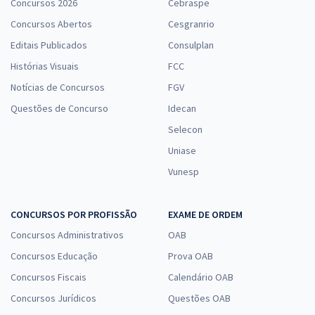
Concursos 2026
Cebraspe
Concursos Abertos
Cesgranrio
Editais Publicados
Consulplan
Histórias Visuais
FCC
Notícias de Concursos
FGV
Questões de Concurso
Idecan
Selecon
Uniase
Vunesp
CONCURSOS POR PROFISSÃO
EXAME DE ORDEM
Concursos Administrativos
OAB
Concursos Educação
Prova OAB
Concursos Fiscais
Calendário OAB
Concursos Jurídicos
Questões OAB