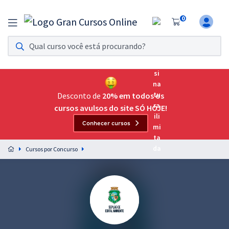
0
Assinatura Ilimitada 11
Acesso a todos os cursos. Teste grátis por 7 dias!
Assinatura OAB Até Passar
Acesso ilimitado a toda preparação para o Exame da
Desconto de
20% em todos os
Ordem, até você passar!
cursos avulsos do site SÓ HOJE!
Conhecer cursos
Residências Multiprofissionais
Preparação completa e intensiva para as principais
Cursos por Concurso
residências em saúde do Brasil
Concursos
Assinatura Ilimitada
Cursos 20% OFF