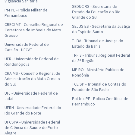
Vigilância Sanitária
SEDUC RS - Secretaria de
PM PE - Polícia Militar de
Estado da Educação do Rio
Pernambuco
Grande do Sul
CRECI MT - Conselho Regional de
SEJUS ES - Secretaria da Justiça
Corretores de Imóveis do Mato
do Espírito Santo
Grosso
TJ BA - Tribunal de Justiça do
Universidade Federal de
Estado da Bahia
Catalão - UFCAT
TRF 3 - Tribunal Regional Federal
UFR - Universidade Federal de
da 3ª Região
Rondonópolis
MP RO - Ministério Público de
CRA MS - Conselho Regional de
Rondônia
Administração do Mato Grosso
do Sul
TCE SP - Tribunal de Contas do
Estado de São Paulo
UFJ - Universidade Federal de
Jataí
Politec PE - Polícia Científica de
Pernambuco
UFRN - Universidade Federal do
Rio Grande do Norte
UFCSPA - Universidade Federal
de Ciência da Saúde de Porto
Alegre