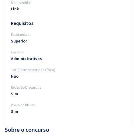
Último edital
Link
Requisitos
Escolaridade
Superior
Carreira
Administrativas
TAF (Teste de Aptidão Física)
Não
Redação Discursiva
Sim
Prova de títulos
Sim
Sobre o concurso