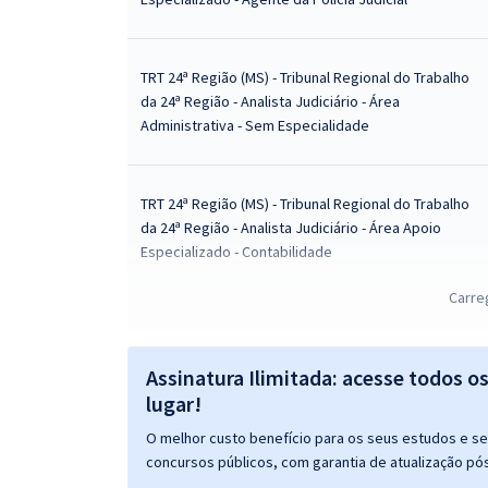
TRT 24ª Região (MS) - Tribunal Regional do Trabalho
da 24ª Região - Analista Judiciário - Área
Administrativa - Sem Especialidade
TRT 24ª Região (MS) - Tribunal Regional do Trabalho
da 24ª Região - Analista Judiciário - Área Apoio
Especializado - Contabilidade
Carre
TRT 24ª Região (MS) - Tribunal Regional do Trabalho
da 24ª Região - Analista Judiciário - Área Apoio
Assinatura Ilimitada: acesse todos o
Especializado - Serviço Social
lugar!
O melhor custo benefício para os seus estudos e seu
TRT 24ª Região (MS) - Tribunal Regional do Trabalho
concursos públicos, com garantia de atualização pós
da 24ª Região - Analista Judiciário - Área Apoio