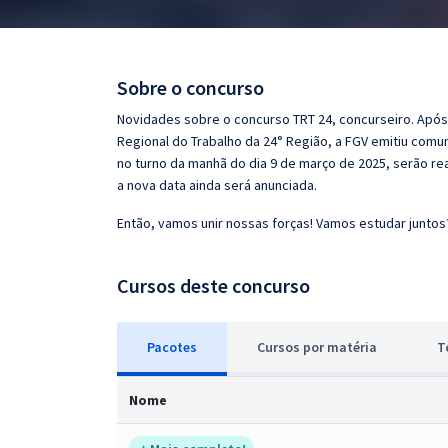
Pós
Graduação
Sobre o concurso
OAB
Novidades sobre o concurso TRT 24, concurseiro. Após 
Regional do Trabalho da 24° Região, a FGV emitiu comu
Mentorias
no turno da manhã do dia 9 de março de 2025, serão r
a nova data ainda será anunciada.
Questões grátis
Então, vamos unir nossas forças! Vamos estudar juntos
Conteúdo gratuito
Cursos deste concurso
Blog
Aprovados
Pacotes
Cursos
p
or matéria
T
Atendimento
Nome