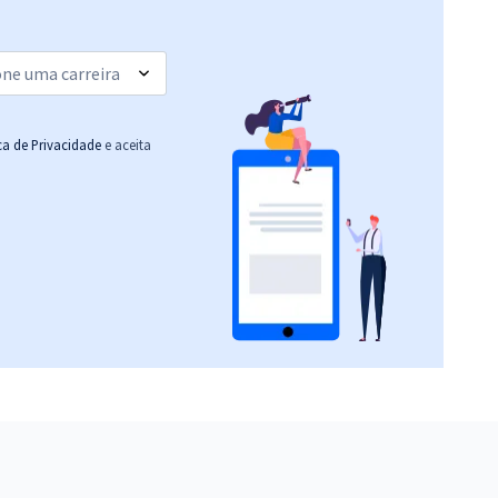
ou 12x de
Comprar
Economize R$ 79,98
(-20%)
R$ 239,92
à vista
19,99
R$
ou 12x de
Comprar
ica de Privacidade
e aceita
Economize R$ 59,98
(-20%)
R$ 632,64
à vista
52,72
R$
ou 12x de
Comprar
Economize R$ 158,16
(-20%)
R$ 319,92
à vista
26,66
R$
ou 12x de
Comprar
Economize R$ 79,98
(-20%)
R$ 295,12
à vista