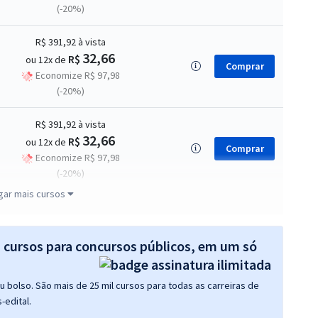
(-20%)
R$ 391,92
à vista
32,66
R$
ou 12x de
Comprar
Economize R$ 97,98
(-20%)
R$ 391,92
à vista
32,66
R$
ou 12x de
Comprar
Economize R$ 97,98
(-20%)
gar mais cursos
R$ 431,92
à vista
35,99
R$
ou 12x de
Comprar
Economize R$ 107,98
s cursos para concursos públicos, em um só
(-20%)
 bolso. São mais de 25 mil cursos para todas as carreiras de
R$ 439,92
à vista
-edital.
36,66
R$
ou 12x de
Comprar