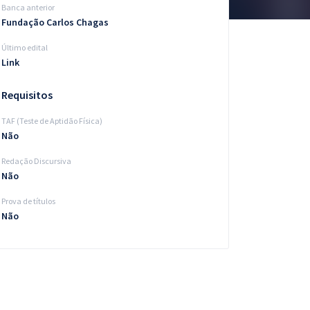
Banca anterior
Fundação Carlos Chagas
Último edital
Link
Requisitos
TAF (Teste de Aptidão Física)
Não
Redação Discursiva
Não
Prova de títulos
Não