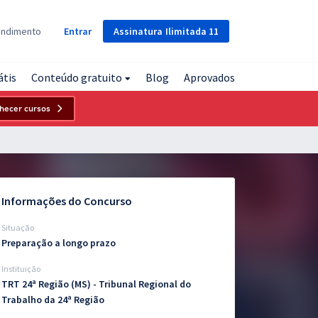
Assinatura
Ilimitada
11
endimento
Entrar
átis
Conteúdo gratuito
Blog
Aprovados
hecer cursos
Informações do Concurso
Situação
Preparação a longo prazo
Instituição
TRT 24ª Região (MS) - Tribunal Regional do
Trabalho da 24ª Região