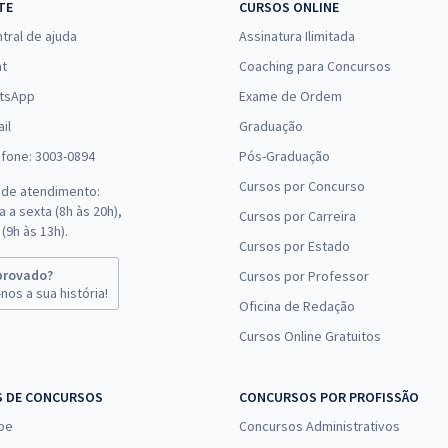
TE
CURSOS ONLINE
24,59
R$
ou 12x de
Comprar
tral de ajuda
Assinatura Ilimitada
Economize R$ 73,78
(-20%)
at
Coaching para Concursos
tsApp
Exame de Ordem
il
Graduação
efone: 3003-0894
Pós-Graduação
Cursos por Concurso
 de atendimento:
 a sexta (8h às 20h),
Cursos por Carreira
(9h às 13h).
Cursos por Estado
provado?
Cursos por Professor
nos a sua história!
Oficina de Redação
Cursos Online Gratuitos
S DE CONCURSOS
CONCURSOS POR PROFISSÃO
pe
Concursos Administrativos