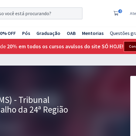
0
At
20% OFF
Pós
Graduação
OAB
Mentorias
Questões gr
 de
20% em todos os cursos avulsos do site SÓ HOJE!
Con
MS) - Tribunal
alho da 24ª Região