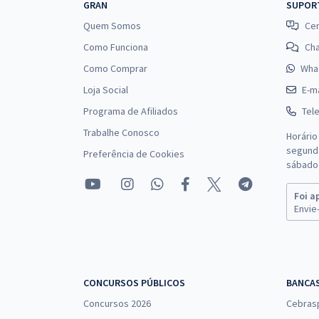
TRT 24ª Região (MS) - Tribunal Regional do Trabalho
GRAN
SUPOR
da 24ª Região - Conhecimentos Básicos para Todos
Quem Somos
Cen
os Cargos de Analista Judiciário
Como Funciona
Ch
Como Comprar
Wha
Loja Social
E-ma
Programa de Afiliados
Tel
Trabalhe Conosco
Horário
segunda
Preferência de Cookies
sábado 
Foi a
Envie-
CONCURSOS PÚBLICOS
BANCA
Concursos 2026
Cebras