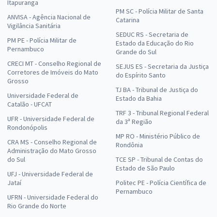
Itapuranga
PM SC - Polícia Militar de Santa
ANVISA - Agência Nacional de
Catarina
Vigilância Sanitária
SEDUC RS - Secretaria de
PM PE - Polícia Militar de
Estado da Educação do Rio
Pernambuco
Grande do Sul
CRECI MT - Conselho Regional de
SEJUS ES - Secretaria da Justiça
Corretores de Imóveis do Mato
do Espírito Santo
Grosso
TJ BA - Tribunal de Justiça do
Universidade Federal de
Estado da Bahia
Catalão - UFCAT
TRF 3 - Tribunal Regional Federal
UFR - Universidade Federal de
da 3ª Região
Rondonópolis
MP RO - Ministério Público de
CRA MS - Conselho Regional de
Rondônia
Administração do Mato Grosso
do Sul
TCE SP - Tribunal de Contas do
Estado de São Paulo
UFJ - Universidade Federal de
Jataí
Politec PE - Polícia Científica de
Pernambuco
UFRN - Universidade Federal do
Rio Grande do Norte