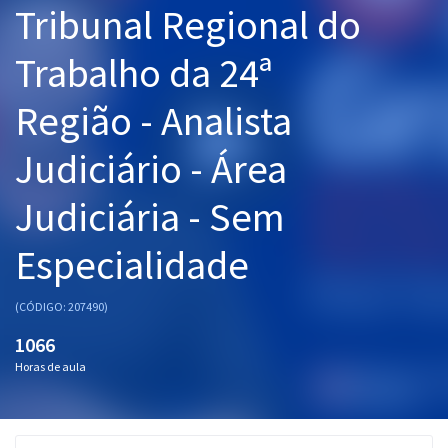
Tribunal Regional do
Pós
Trabalho da 24ª
Graduação
Região - Analista
OAB
Judiciário - Área
Mentorias
Judiciária - Sem
Questões grátis
Conteúdo gratuito
Especialidade
Blog
(CÓDIGO: 207490)
Aprovados
1066
Horas de aula
Atendimento