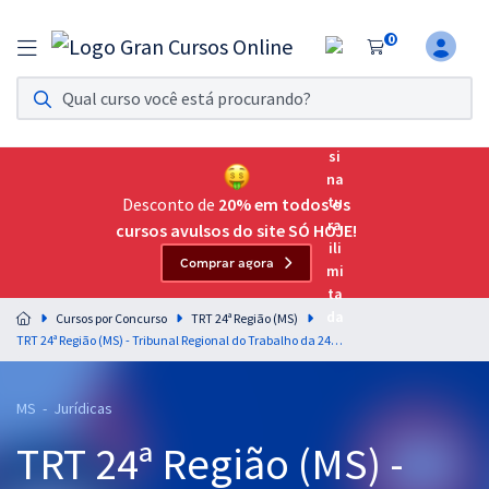
0
Assinatura Ilimitada 11
Acesso a todos os cursos. Teste grátis por 7 dias!
Assinatura OAB Até Passar
Acesso ilimitado a toda preparação para o Exame da
Desconto de
20% em todos os
Ordem, até você passar!
cursos avulsos do site SÓ HOJE!
Comprar agora
Residências Multiprofissionais
Preparação completa e intensiva para as principais
Cursos por Concurso
TRT 24ª Região (MS)
residências em saúde do Brasil
TRT 24ª Região (MS) - Tribunal Regional do Trabalho da 24ª Região - Analista Judiciário - Área Judiciária - Sem Especialidade
Concursos
MS - Jurídicas
Assinatura Ilimitada
TRT 24ª Região (MS) -
Cursos 20% OFF