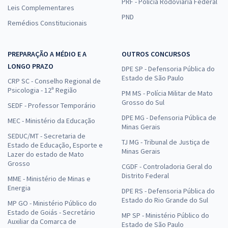
PRF - Polícia Rodoviária Federal
Leis Complementares
PND
Remédios Constitucionais
PREPARAÇÃO A MÉDIO E A
OUTROS CONCURSOS
LONGO PRAZO
DPE SP - Defensoria Pública do
Estado de São Paulo
CRP SC - Conselho Regional de
Psicologia - 12ª Região
PM MS - Polícia Militar de Mato
Grosso do Sul
SEDF - Professor Temporário
DPE MG - Defensoria Pública de
MEC - Ministério da Educação
Minas Gerais
SEDUC/MT - Secretaria de
TJ MG - Tribunal de Justiça de
Estado de Educação, Esporte e
Minas Gerais
Lazer do estado de Mato
Grosso
CGDF - Controladoria Geral do
Distrito Federal
MME - Ministério de Minas e
Energia
DPE RS - Defensoria Pública do
Estado do Rio Grande do Sul
MP GO - Ministério Público do
Estado de Goiás - Secretário
MP SP - Ministério Público do
Auxiliar da Comarca de
Estado de São Paulo