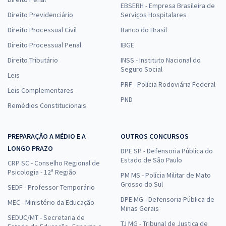
EBSERH - Empresa Brasileira de
Direito Previdenciário
Serviços Hospitalares
Direito Processual Civil
Banco do Brasil
Direito Processual Penal
IBGE
Direito Tributário
INSS - Instituto Nacional do
Seguro Social
Leis
PRF - Polícia Rodoviária Federal
Leis Complementares
PND
Remédios Constitucionais
PREPARAÇÃO A MÉDIO E A
OUTROS CONCURSOS
LONGO PRAZO
DPE SP - Defensoria Pública do
Estado de São Paulo
CRP SC - Conselho Regional de
Psicologia - 12ª Região
PM MS - Polícia Militar de Mato
Grosso do Sul
SEDF - Professor Temporário
DPE MG - Defensoria Pública de
MEC - Ministério da Educação
Minas Gerais
SEDUC/MT - Secretaria de
TJ MG - Tribunal de Justiça de