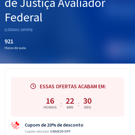
de Justiça Avaliador
Federal
(CÓDIGO: 207470)
921
Horas de aula
ESSAS OFERTAS ACABAM EM:
16
22
29
:
:
HORAS
MIN
SEG
Cupom de 20% de desconto
Cupom ativado:
GRAN20-OFF