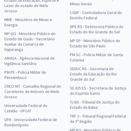
Estado de Educação, Esporte e
Minas Gerais
Lazer do estado de Mato
Grosso
CGDF - Controladoria Geral do
Distrito Federal
MME - Ministério de Minas e
Energia
DPE RS - Defensoria Pública do
Estado do Rio Grande do Sul
MP GO - Ministério Público do
Estado de Goiás - Secretário
MP SP - Ministério Público do
Auxiliar da Comarca de
Estado de São Paulo
Itapuranga
PM SC - Polícia Militar de Santa
ANVISA - Agência Nacional de
Catarina
Vigilância Sanitária
SEDUC RS - Secretaria de
PM PE - Polícia Militar de
Estado da Educação do Rio
Pernambuco
Grande do Sul
CRECI MT - Conselho Regional de
SEJUS ES - Secretaria da Justiça
Corretores de Imóveis do Mato
do Espírito Santo
Grosso
TJ BA - Tribunal de Justiça do
Universidade Federal de
Estado da Bahia
Catalão - UFCAT
TRF 3 - Tribunal Regional Federal
UFR - Universidade Federal de
da 3ª Região
Rondonópolis
MP RO - Ministério Público de