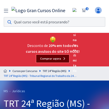
0
Assinatura Ilimitada 11
Acesso a todos os cursos. Teste grátis por 7 dias!
Assinatura OAB Até Passar
Acesso ilimitado a toda preparação para o Exame da
Desconto de
20% em todos os
Ordem, até você passar!
cursos avulsos do site SÓ HOJE!
Comprar agora
Residências Multiprofissionais
Preparação completa e intensiva para as principais
Cursos por Concurso
TRT 24ª Região (MS)
residências em saúde do Brasil
TRT 24ª Região (MS) - Tribunal Regional do Trabalho da 24ª Região - Conhecimentos Específicos Para o cargo de Analista Judiciário - Área Judiciária - Especialidade Oficial de Justiça Avaliador Federal
Concursos
MS - Jurídicas
Assinatura Ilimitada
TRT 24ª Região (MS) -
Cursos 20% OFF