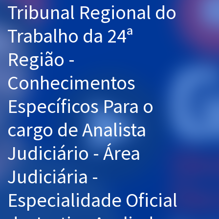
Tribunal Regional do
Pós
Trabalho da 24ª
Graduação
Região -
OAB
Conhecimentos
Mentorias
Específicos Para o
Questões grátis
Conteúdo gratuito
cargo de Analista
Blog
Judiciário - Área
Aprovados
Judiciária -
Atendimento
Especialidade Oficial