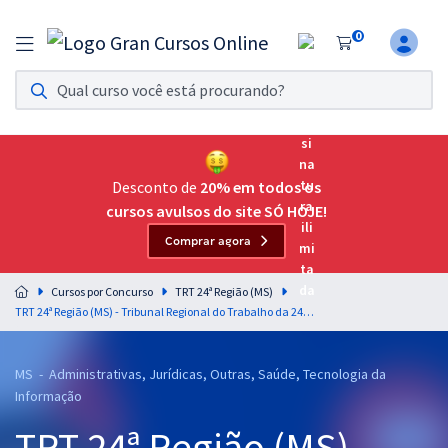
0
Assinatura Ilimitada 11
Acesso a todos os cursos. Teste grátis por 7 dias!
Assinatura OAB Até Passar
Acesso ilimitado a toda preparação para o Exame da
Desconto de
20% em todos os
Ordem, até você passar!
cursos avulsos do site SÓ HOJE!
Comprar agora
Residências Multiprofissionais
Preparação completa e intensiva para as principais
Cursos por Concurso
TRT 24ª Região (MS)
residências em saúde do Brasil
TRT 24ª Região (MS) - Tribunal Regional do Trabalho da 24ª Região - Direito do Trabalho para Analista Judiciário - Professora: Fernanda Rocha
Concursos
MS - Administrativas, Jurídicas, Outras, Saúde, Tecnologia da
Assinatura Ilimitada
Informação
Cursos 20% OFF
TRT 24ª Região (MS) -