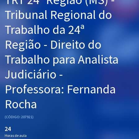
Pós
Tribunal Regional do
Graduação
Trabalho da 24ª
OAB
Região - Direito do
Mentorias
Trabalho para Analista
Questões grátis
Judiciário -
Conteúdo gratuito
Professora: Fernanda
Blog
Rocha
Aprovados
(CÓDIGO: 207921)
Atendimento
24
Horas de aula