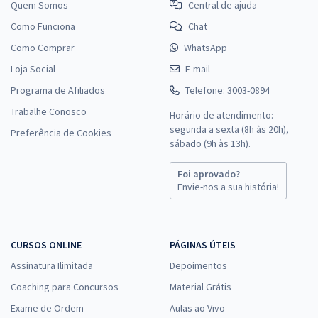
Quem Somos
Central de ajuda
Como Funciona
Chat
Como Comprar
WhatsApp
Loja Social
E-mail
Programa de Afiliados
Telefone: 3003-0894
Trabalhe Conosco
Horário de atendimento:
segunda a sexta (8h às 20h),
Preferência de Cookies
sábado (9h às 13h).
Foi aprovado?
Envie-nos a sua história!
CURSOS ONLINE
PÁGINAS ÚTEIS
Assinatura Ilimitada
Depoimentos
Coaching para Concursos
Material Grátis
Exame de Ordem
Aulas ao Vivo