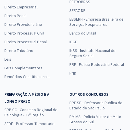
PETROBRAS
Direito Empresarial
SEFAZ DF
Direito Penal
EBSERH - Empresa Brasileira de
Direito Previdenciário
Serviços Hospitalares
Direito Processual Civil
Banco do Brasil
Direito Processual Penal
IBGE
Direito Tributário
INSS - Instituto Nacional do
Seguro Social
Leis
PRF - Polícia Rodoviária Federal
Leis Complementares
PND
Remédios Constitucionais
PREPARAÇÃO A MÉDIO E A
OUTROS CONCURSOS
LONGO PRAZO
DPE SP - Defensoria Pública do
Estado de São Paulo
CRP SC - Conselho Regional de
Psicologia - 12ª Região
PM MS - Polícia Militar de Mato
Grosso do Sul
SEDF - Professor Temporário