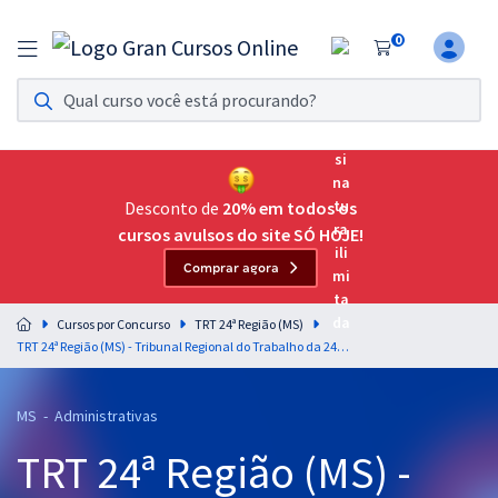
0
Assinatura Ilimitada 11
Acesso a todos os cursos. Teste grátis por 7 dias!
Assinatura OAB Até Passar
Acesso ilimitado a toda preparação para o Exame da
Desconto de
20% em todos os
Ordem, até você passar!
cursos avulsos do site SÓ HOJE!
Comprar agora
Residências Multiprofissionais
Preparação completa e intensiva para as principais
Cursos por Concurso
TRT 24ª Região (MS)
residências em saúde do Brasil
TRT 24ª Região (MS) - Tribunal Regional do Trabalho da 24ª Região - Técnico Judiciário - Área Apoio Especializado - Área Administrativa - Sem Especialidade (Treinamento Intensivo + Diferenciais Exclusivos)
Concursos
MS - Administrativas
Assinatura Ilimitada
TRT 24ª Região (MS) -
Cursos 20% OFF