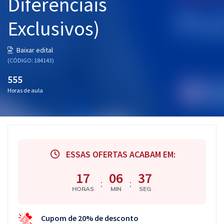
Diferenciais
Exclusivos)
Baixar edital
(CÓDIGO: 184143)
555
Horas de aula
ESSAS OFERTAS ACABAM EM:
17
06
37
:
:
HORAS
MIN
SEG
Cupom de 20% de desconto