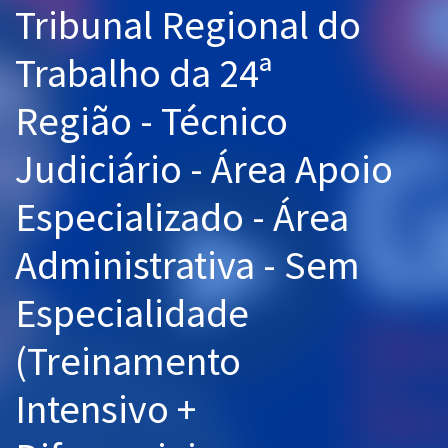
Tribunal Regional do
Pós
Trabalho da 24ª
Graduação
Região - Técnico
OAB
Judiciário - Área Apoio
Mentorias
Especializado - Área
Questões grátis
Conteúdo gratuito
Administrativa - Sem
Blog
Especialidade
Aprovados
(Treinamento
Atendimento
Intensivo +