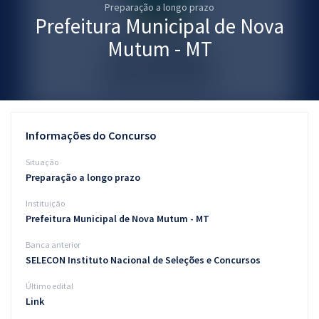
Preparação a longo prazo
Pós
Prefeitura Municipal de Nova
Graduação
Mutum - MT
OAB
Mentorias
Informações do Concurso
Questões grátis
Situação
Conteúdo gratuito
Preparação a longo prazo
Instituição
Blog
Prefeitura Municipal de Nova Mutum - MT
Aprovados
Banca anterior
SELECON Instituto Nacional de Seleções e Concursos
Atendimento
Último edital
Link