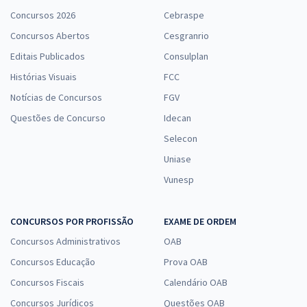
Concursos 2026
Cebraspe
Concursos Abertos
Cesgranrio
Editais Publicados
Consulplan
Histórias Visuais
FCC
Notícias de Concursos
FGV
Questões de Concurso
Idecan
Selecon
Uniase
Vunesp
CONCURSOS POR PROFISSÃO
EXAME DE ORDEM
Concursos Administrativos
OAB
Concursos Educação
Prova OAB
Concursos Fiscais
Calendário OAB
Concursos Jurídicos
Questões OAB