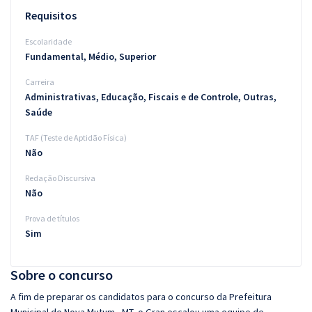
Requisitos
Escolaridade
Fundamental, Médio, Superior
Carreira
Administrativas, Educação, Fiscais e de Controle, Outras,
Saúde
TAF (Teste de Aptidão Física)
Não
Redação Discursiva
Não
Prova de títulos
Sim
Sobre o concurso
A fim de preparar os candidatos para o concurso da Prefeitura