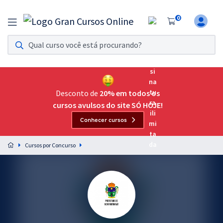
0
Assinatura Ilimitada 11
Acesso a todos os cursos. Teste grátis por 7 dias!
Assinatura OAB Até Passar
Acesso ilimitado a toda preparação para o Exame da
Desconto de
20% em todos os
Ordem, até você passar!
cursos avulsos do site SÓ HOJE!
Conhecer cursos
Residências Multiprofissionais
Preparação completa e intensiva para as principais
Cursos por Concurso
residências em saúde do Brasil
Concursos
Assinatura Ilimitada
Cursos 20% OFF