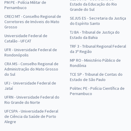
PM PE - Polícia Militar de
Estado da Educação do Rio
Pernambuco
Grande do Sul
CRECI MT - Conselho Regional de
SEJUS ES - Secretaria da Justiça
Corretores de Imóveis do Mato
do Espírito Santo
Grosso
TJ BA - Tribunal de Justiça do
Universidade Federal de
Estado da Bahia
Catalão - UFCAT
TRF 3 - Tribunal Regional Federal
UFR - Universidade Federal de
da 3ª Região
Rondonópolis
MP RO - Ministério Público de
CRA MS - Conselho Regional de
Rondônia
Administração do Mato Grosso
do Sul
TCE SP - Tribunal de Contas do
Estado de São Paulo
UFJ - Universidade Federal de
Jataí
Politec PE - Polícia Científica de
Pernambuco
UFRN - Universidade Federal do
Rio Grande do Norte
UFCSPA - Universidade Federal
de Ciência da Saúde de Porto
Alegre