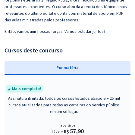
Regional Federal da 1ª região - Juiz, o Gran escalou uma equipe de
professores experientes. O curso aborda a teoria dos tópicos mais
relevantes do último edital e conta com material de apoio em PDF
das aulas ministradas pelos professores.
Então, vamos unir nossas forças! Vamos estudar juntos?
Cursos deste concurso
P
or matéria
Mais completo!
Assinatura ilimitada: todos os cursos listados abaixo e + 25 mil
cursos atualizados para todas as carreiras do serviço público
em um só lugar.
a partir de
57,90
R$
12x de