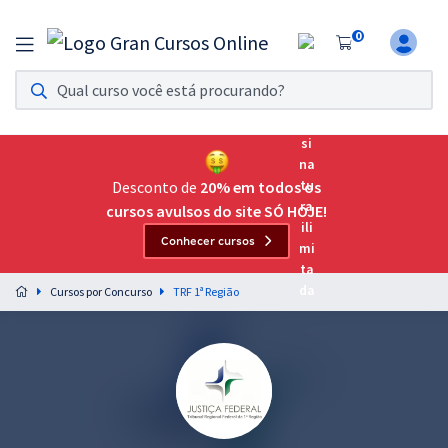
0
Assinatura Ilimitada 11
Acesso a todos os cursos. Teste grátis por 7 dias!
Assinatura OAB Até Passar
Acesso ilimitado a toda preparação para o Exame da
Desconto de
20% em todos os
Ordem, até você passar!
cursos avulsos do site SÓ HOJE!
Conhecer cursos
Residências Multiprofissionais
Preparação completa e intensiva para as principais
Cursos por Concurso
TRF 1ª Região
residências em saúde do Brasil
Concursos
Assinatura Ilimitada
Cursos 20% OFF