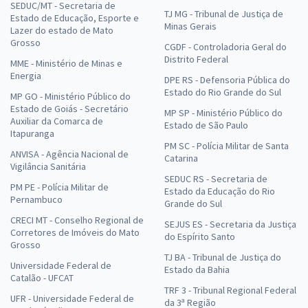
SEDUC/MT - Secretaria de
TJ MG - Tribunal de Justiça de
Estado de Educação, Esporte e
Minas Gerais
Lazer do estado de Mato
Grosso
CGDF - Controladoria Geral do
Distrito Federal
MME - Ministério de Minas e
Energia
DPE RS - Defensoria Pública do
Estado do Rio Grande do Sul
MP GO - Ministério Público do
Estado de Goiás - Secretário
MP SP - Ministério Público do
Auxiliar da Comarca de
Estado de São Paulo
Itapuranga
PM SC - Polícia Militar de Santa
ANVISA - Agência Nacional de
Catarina
Vigilância Sanitária
SEDUC RS - Secretaria de
PM PE - Polícia Militar de
Estado da Educação do Rio
Pernambuco
Grande do Sul
CRECI MT - Conselho Regional de
SEJUS ES - Secretaria da Justiça
Corretores de Imóveis do Mato
do Espírito Santo
Grosso
TJ BA - Tribunal de Justiça do
Universidade Federal de
Estado da Bahia
Catalão - UFCAT
TRF 3 - Tribunal Regional Federal
UFR - Universidade Federal de
da 3ª Região