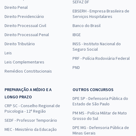
SEFAZ DF
Direito Penal
EBSERH - Empresa Brasileira de
Direito Previdenciário
Serviços Hospitalares
Direito Processual Civil
Banco do Brasil
Direito Processual Penal
IBGE
Direito Tributário
INSS - Instituto Nacional do
Seguro Social
Leis
PRF - Polícia Rodoviária Federal
Leis Complementares
PND
Remédios Constitucionais
PREPARAÇÃO A MÉDIO E A
OUTROS CONCURSOS
LONGO PRAZO
DPE SP - Defensoria Pública do
Estado de São Paulo
CRP SC - Conselho Regional de
Psicologia - 12ª Região
PM MS - Polícia Militar de Mato
Grosso do Sul
SEDF - Professor Temporário
DPE MG - Defensoria Pública de
MEC - Ministério da Educação
Minas Gerais