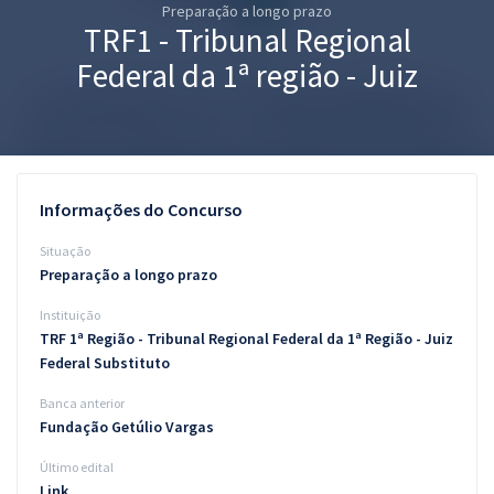
Preparação a longo prazo
Pós
TRF1 - Tribunal Regional
Graduação
Federal da 1ª região - Juiz
OAB
Mentorias
Informações do Concurso
Questões grátis
Situação
Conteúdo gratuito
Preparação a longo prazo
Instituição
Blog
TRF 1ª Região - Tribunal Regional Federal da 1ª Região - Juiz
Aprovados
Federal Substituto
Banca anterior
Atendimento
Fundação Getúlio Vargas
Último edital
Link