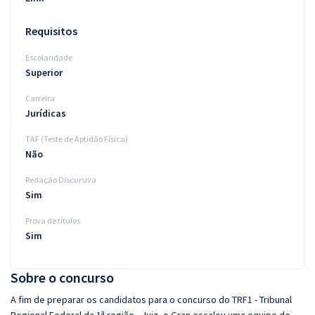
Requisitos
Escolaridade
Superior
Carreira
Jurídicas
TAF (Teste de Aptidão Física)
Não
Redação Discursiva
Sim
Prova de títulos
Sim
Sobre o concurso
A fim de preparar os candidatos para o concurso do TRF1 - Tribunal