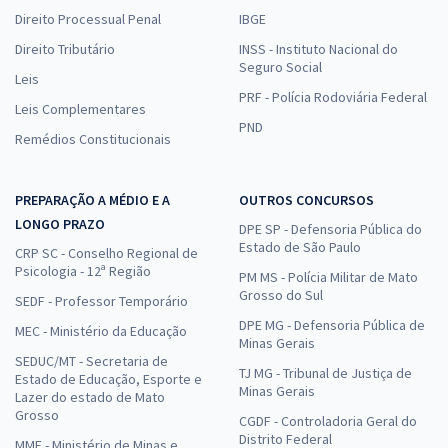
Direito Processual Penal
IBGE
Direito Tributário
INSS - Instituto Nacional do
Seguro Social
Leis
PRF - Polícia Rodoviária Federal
Leis Complementares
PND
Remédios Constitucionais
PREPARAÇÃO A MÉDIO E A
OUTROS CONCURSOS
LONGO PRAZO
DPE SP - Defensoria Pública do
Estado de São Paulo
CRP SC - Conselho Regional de
Psicologia - 12ª Região
PM MS - Polícia Militar de Mato
Grosso do Sul
SEDF - Professor Temporário
DPE MG - Defensoria Pública de
MEC - Ministério da Educação
Minas Gerais
SEDUC/MT - Secretaria de
TJ MG - Tribunal de Justiça de
Estado de Educação, Esporte e
Minas Gerais
Lazer do estado de Mato
Grosso
CGDF - Controladoria Geral do
Distrito Federal
MME - Ministério de Minas e