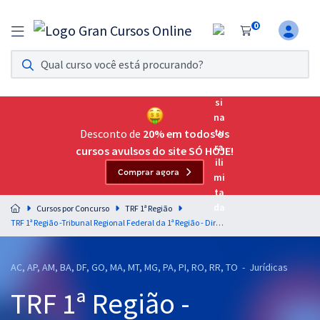
0
Assinatura Ilimitada 11
Acesso a todos os cursos. Teste grátis por 7 dias!
Assinatura OAB Até Passar
Acesso ilimitado a toda preparação para o Exame da
Desconto de
20% em todos os
Ordem, até você passar!
cursos avulsos do site SÓ HOJE!
Comprar agora
Residências Multiprofissionais
Preparação completa e intensiva para as principais
Cursos por Concurso
TRF 1ª Região
residências em saúde do Brasil
TRF 1ª Região -Tribunal Regional Federal da 1ª Região - Direito Econômico e Proteção ao Consumidor para o Cargo Juiz Federal Substituto - Professoras Natália Riche e Keity Satiko
Concursos
AC, AP, AM, BA, DF, GO, MA, MT, MG, PA, PI, RO, RR, TO - Jurídicas
Assinatura Ilimitada
TRF 1ª Região -
Cursos 20% OFF