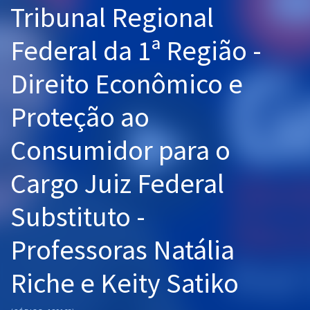
Tribunal Regional
Pós
Federal da 1ª Região -
Graduação
Direito Econômico e
OAB
Proteção ao
Mentorias
Consumidor para o
Questões grátis
Conteúdo gratuito
Cargo Juiz Federal
Blog
Substituto -
Aprovados
Professoras Natália
Atendimento
Riche e Keity Satiko