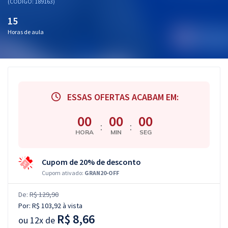
(CÓDIGO: 189163)
15
Horas de aula
ESSAS OFERTAS ACABAM EM:
00
00
00
:
:
HORA
MIN
SEG
Cupom de 20% de desconto
Cupom ativado:
GRAN20-OFF
De:
R$ 129,90
Por:
R$ 103,92
à vista
R$ 8,66
ou
12x de