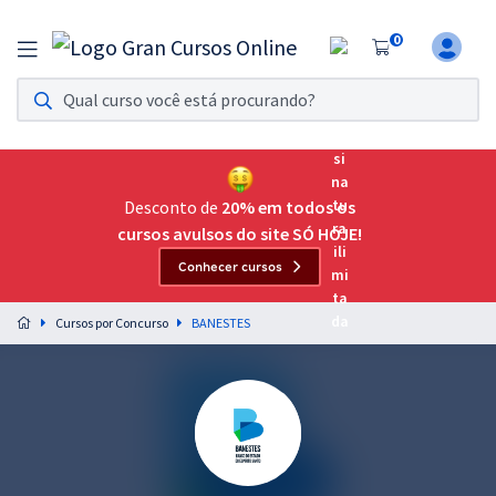
0
Assinatura Ilimitada 11
Acesso a todos os cursos. Teste grátis por 7 dias!
Assinatura OAB Até Passar
Acesso ilimitado a toda preparação para o Exame da
Desconto de
20% em todos os
Ordem, até você passar!
cursos avulsos do site SÓ HOJE!
Conhecer cursos
Residências Multiprofissionais
Preparação completa e intensiva para as principais
Cursos por Concurso
BANESTES
residências em saúde do Brasil
Concursos
Assinatura Ilimitada
Cursos 20% OFF