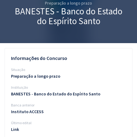
Preparação a longo prazo
Pós
BANESTES - Banco do Estado
Graduação
do Espírito Santo
OAB
Mentorias
Informações do Concurso
Questões grátis
Situação
Conteúdo gratuito
Preparação a longo prazo
Instituição
Blog
BANESTES - Banco do Estado do Espírito Santo
Aprovados
Banca anterior
Instituto ACCESS
Atendimento
Último edital
Link