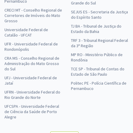
Pernambuco
Grande do Sul
CRECI MT - Conselho Regional de
SEJUS ES - Secretaria da Justiça
Corretores de Imóveis do Mato
do Espírito Santo
Grosso
TJ BA - Tribunal de Justiça do
Universidade Federal de
Estado da Bahia
Catalão - UFCAT
TRF 3 - Tribunal Regional Federal
UFR - Universidade Federal de
da 3ª Região
Rondonópolis
MP RO - Ministério Público de
CRA MS - Conselho Regional de
Rondônia
Administração do Mato Grosso
do Sul
TCE SP - Tribunal de Contas do
Estado de São Paulo
UFJ - Universidade Federal de
Jataí
Politec PE - Polícia Científica de
Pernambuco
UFRN - Universidade Federal do
Rio Grande do Norte
UFCSPA - Universidade Federal
de Ciência da Saúde de Porto
Alegre