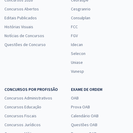
Concursos 2026
Cebraspe
Concursos Abertos
Cesgranrio
Editais Publicados
Consulplan
Histórias Visuais
FCC
Notícias de Concursos
FGV
Questões de Concurso
Idecan
Selecon
Uniase
Vunesp
CONCURSOS POR PROFISSÃO
EXAME DE ORDEM
Concursos Administrativos
OAB
Concursos Educação
Prova OAB
Concursos Fiscais
Calendário OAB
Concursos Jurídicos
Questões OAB