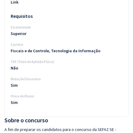
Link
Requisitos
Escolaridade
Superior
Carreira
Fiscais e de Controle, Tecnologia da Informação
TAF (Teste de Aptidão Física)
Não
Redação Discursiva
Sim
Prova de títulos
Sim
Sobre o concurso
A fim de preparar os candidatos para o concurso da SEFAZ SE -