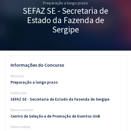
Preparação a longo prazo
Pós
SEFAZ SE - Secretaria de
Graduação
Estado da Fazenda de
Sergipe
OAB
Mentorias
Questões grátis
Informações do Concurso
Conteúdo gratuito
Situação
Preparação a longo prazo
Blog
Instituição
Aprovados
SEFAZ SE - Secretaria de Estado da Fazenda de Sergipe
Banca anterior
Atendimento
Centro de Seleção e de Promoção de Eventos UnB
Último edital