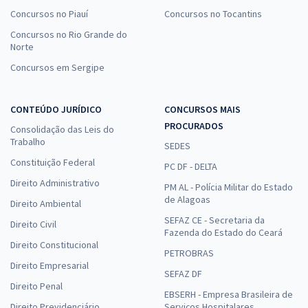
Concursos no Piauí
Concursos no Tocantins
Concursos no Rio Grande do
Norte
Concursos em Sergipe
CONTEÚDO JURÍDICO
CONCURSOS MAIS
PROCURADOS
Consolidação das Leis do
Trabalho
SEDES
Constituição Federal
PC DF - DELTA
Direito Administrativo
PM AL - Polícia Militar do Estado
de Alagoas
Direito Ambiental
SEFAZ CE - Secretaria da
Direito Civil
Fazenda do Estado do Ceará
Direito Constitucional
PETROBRAS
Direito Empresarial
SEFAZ DF
Direito Penal
EBSERH - Empresa Brasileira de
Direito Previdenciário
Serviços Hospitalares