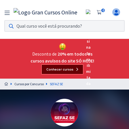
0
Assinatura Ilimitada 11
Acesso a todos os cursos. Teste grátis por 7 dias!
Assinatura OAB Até Passar
Acesso ilimitado a toda preparação para o Exame da
Desconto de
20% em todos os
Ordem, até você passar!
cursos avulsos do site SÓ HOJE!
Conhecer cursos
Residências Multiprofissionais
Preparação completa e intensiva para as principais
Cursos por Concurso
SEFAZ SE
residências em saúde do Brasil
Concursos
Assinatura Ilimitada
Cursos 20% OFF