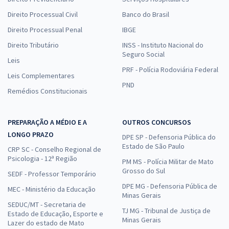
Direito Processual Civil
Banco do Brasil
Direito Processual Penal
IBGE
Direito Tributário
INSS - Instituto Nacional do
Seguro Social
Leis
PRF - Polícia Rodoviária Federal
Leis Complementares
PND
Remédios Constitucionais
PREPARAÇÃO A MÉDIO E A
OUTROS CONCURSOS
LONGO PRAZO
DPE SP - Defensoria Pública do
Estado de São Paulo
CRP SC - Conselho Regional de
Psicologia - 12ª Região
PM MS - Polícia Militar de Mato
Grosso do Sul
SEDF - Professor Temporário
DPE MG - Defensoria Pública de
MEC - Ministério da Educação
Minas Gerais
SEDUC/MT - Secretaria de
TJ MG - Tribunal de Justiça de
Estado de Educação, Esporte e
Minas Gerais
Lazer do estado de Mato