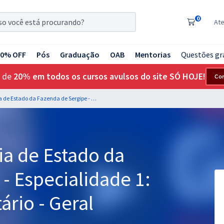
0
At
20% OFF
Pós
Graduação
OAB
Mentorias
Questões gr
 de
20% em todos os cursos avulsos do site SÓ HOJE!
Co
SEFAZ SE - Secretaria de Estado da Fazenda de Sergipe - Especialidade 1: Auditor Fiscal Tributário - Geral
ia de Estado da
- Especialidade 1:
ário - Geral