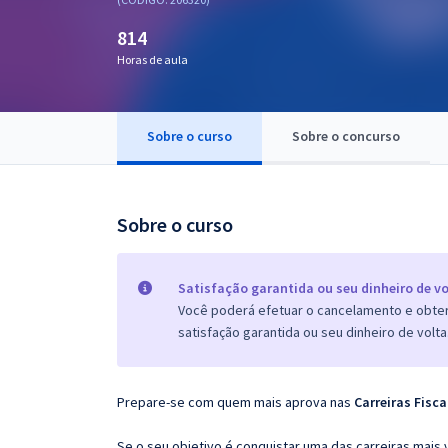
Pós
814
Graduação
Horas de aula
OAB
Sobre o curso
Sobre o concurso
Mentorias
Questões grátis
Sobre o curso
Conteúdo gratuito
Blog
Satisfação garantida ou seu dinheiro de vo
Você poderá efetuar o cancelamento e obter 
Aprovados
satisfação garantida ou seu dinheiro de volta
Atendimento
Prepare-se com quem mais aprova nas
Carreiras Fisca
Se o seu objetivo é conquistar uma das carreiras mais 