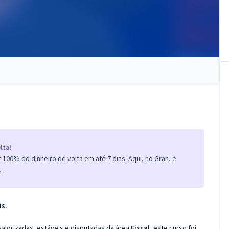
lta!
100% do dinheiro de volta em até 7 dias. Aqui, no Gran, é
.
is.
valorizadas, estáveis e disputadas da área
Fiscal
, este curso foi