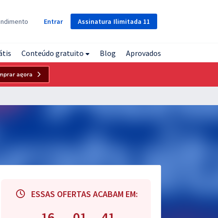
Assinatura
Ilimitada
11
endimento
Entrar
átis
Conteúdo gratuito
Blog
Aprovados
mprar agora
ESSAS OFERTAS ACABAM EM:
16
01
40