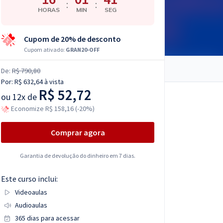
:
:
HORAS
MIN
SEG
Cupom de 20% de desconto
Cupom ativado:
GRAN20-OFF
De:
R$ 790,80
Por:
R$ 632,64
à vista
R$ 52,72
ou
12x de
Economize R$ 158,16 (-20%)
Comprar agora
Garantia de devolução do dinheiro em 7 dias.
Este curso inclui:
Videoaulas
Audioaulas
365 dias para acessar