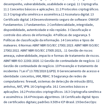
desempenho, vulnerabilidade, usabilidade e carga). 11 Criptografia.
11.1 Conceitos básicos e aplicações. 11.2 Protocolos criptográficos.
11.3 Criptografia simétrica e assimétrica.12 Assinatura digital. 13
Certificado digital. 14 Desenvolvimento seguro de software: OWASP.
Fundamentos. 1 Fundamentos. 2 Confidencialidade, integridade,
disponibilidade, autenticidade e não repúdio. 3 Classificação e
controle dos ativos de informação. 4 Políticas de segurança. 5
Políticas de classificação da informação. 14 Conceitos e tipos de
malwares. 6 Normas ABNT NBR ISO/IEC 27001:2023. ABNT NBR ISO/IEC
27002:2022. ABNT NBR ISO/IEC 27005:2023, . 11 Gestão de riscos:
ameaça, vulnerabilidade, impacto e formas de tratamento de riscos.
ABNT NBR ISO 22301:2020. 12 Gestão de continuidade de negócio. 12
Gestão de continuidade de negócio. 10 Prevenção e tratamento de
incidentes 7 Lei nº 13.709/2018 (LGPD). 8 Gerenciamento de acesso e
identidade: conceitos, IAM, RBAC. 9 Segurança de redes de
computadores: firewall, sistemas de detecção de intrusão (IDS),
antivírus, NAT, VPN. 16 Criptografia. 16.1 Conceitos básicos e
aplicações. 16.2 Protocolos criptográficos. 16.3 Criptografia simétrica
e assimétrica. 16.4 Principais algoritmos. 18 Certificado digital: tipos
de certificados digitais; padrões X.509 e ICP-Brasil. 19 DevSecOps: