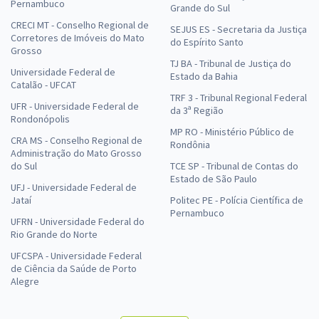
Pernambuco
Grande do Sul
CRECI MT - Conselho Regional de
SEJUS ES - Secretaria da Justiça
Corretores de Imóveis do Mato
do Espírito Santo
Grosso
TJ BA - Tribunal de Justiça do
Universidade Federal de
Estado da Bahia
Catalão - UFCAT
TRF 3 - Tribunal Regional Federal
UFR - Universidade Federal de
da 3ª Região
Rondonópolis
MP RO - Ministério Público de
CRA MS - Conselho Regional de
Rondônia
Administração do Mato Grosso
do Sul
TCE SP - Tribunal de Contas do
Estado de São Paulo
UFJ - Universidade Federal de
Jataí
Politec PE - Polícia Científica de
Pernambuco
UFRN - Universidade Federal do
Rio Grande do Norte
UFCSPA - Universidade Federal
de Ciência da Saúde de Porto
Alegre