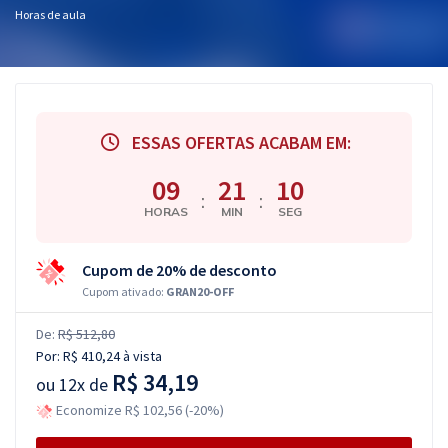
Horas de aula
ESSAS OFERTAS ACABAM EM:
09
21
09
:
:
HORAS
MIN
SEG
Cupom de 20% de desconto
Cupom ativado:
GRAN20-OFF
De:
R$ 512,80
Por:
R$ 410,24
à vista
R$ 34,19
ou
12x de
Economize R$ 102,56 (-20%)