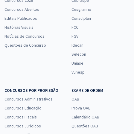
Concursos 2026
Cebraspe
Concursos Abertos
Cesgranrio
Editais Publicados
Consulplan
Histórias Visuais
FCC
Notícias de Concursos
FGV
Questões de Concurso
Idecan
Selecon
Uniase
Vunesp
CONCURSOS POR PROFISSÃO
EXAME DE ORDEM
Concursos Administrativos
OAB
Concursos Educação
Prova OAB
Concursos Fiscais
Calendário OAB
Concursos Jurídicos
Questões OAB