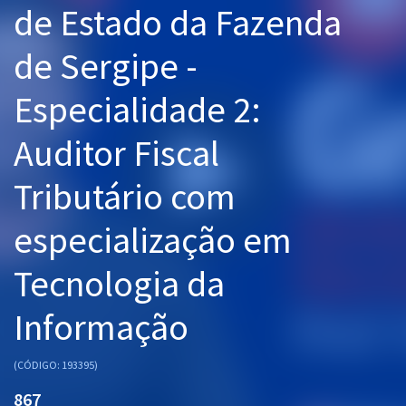
de Estado da Fazenda
Pós
de Sergipe -
Graduação
Especialidade 2:
OAB
Auditor Fiscal
Mentorias
Tributário com
Questões grátis
Conteúdo gratuito
especialização em
Blog
Tecnologia da
Aprovados
Informação
Atendimento
(CÓDIGO: 193395)
867