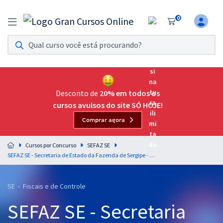
0
Assinatura Ilimitada 11
Acesso a todos os cursos. Teste grátis por 7 dias!
Assinatura OAB Até Passar
Acesso ilimitado a toda preparação para o Exame da
Desconto de
20% em todos os
Ordem, até você passar!
cursos avulsos do site SÓ HOJE!
Comprar agora
Residências Multiprofissionais
Preparação completa e intensiva para as principais
Cursos por Concurso
SEFAZ SE
residências em saúde do Brasil
SEFAZ SE - Secretaria de Estado da Fazenda de Sergipe - Especialidade 2: Auditor Fiscal Tributário com especialização em Tecnologia da Informação
Concursos
SE - Fiscais e de Controle
Assinatura Ilimitada
SEFAZ SE - Secretaria
Cursos 20% OFF