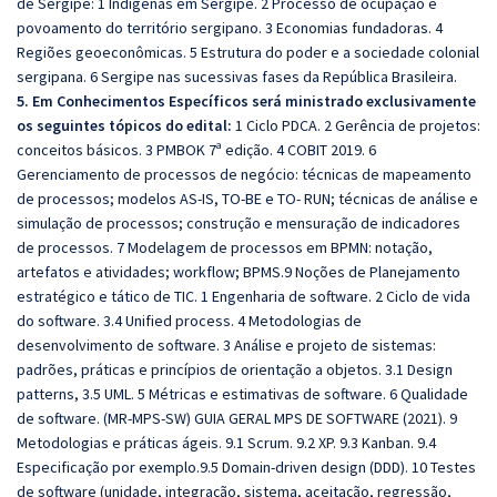
de Sergipe: 1 Indígenas em Sergipe. 2 Processo de ocupação e
povoamento do território sergipano. 3 Economias fundadoras. 4
Regiões geoeconômicas. 5 Estrutura do poder e a sociedade colonial
sergipana. 6 Sergipe nas sucessivas fases da República Brasileira.
5. Em Conhecimentos Específicos será ministrado exclusivamente
os seguintes tópicos do edital:
1 Ciclo PDCA. 2 Gerência de projetos:
conceitos básicos. 3 PMBOK 7ª edição. 4 COBIT 2019. 6
Gerenciamento de processos de negócio: técnicas de mapeamento
de processos; modelos AS-IS, TO-BE e TO- RUN; técnicas de análise e
simulação de processos; construção e mensuração de indicadores
de processos. 7 Modelagem de processos em BPMN: notação,
artefatos e atividades; workflow; BPMS.9 Noções de Planejamento
estratégico e tático de TIC. 1 Engenharia de software. 2 Ciclo de vida
do software. 3.4 Unified process. 4 Metodologias de
desenvolvimento de software. 3 Análise e projeto de sistemas:
padrões, práticas e princípios de orientação a objetos. 3.1 Design
patterns, 3.5 UML. 5 Métricas e estimativas de software. 6 Qualidade
de software. (MR-MPS-SW) GUIA GERAL MPS DE SOFTWARE (2021). 9
Metodologias e práticas ágeis. 9.1 Scrum. 9.2 XP. 9.3 Kanban. 9.4
Especificação por exemplo.9.5 Domain-driven design (DDD). 10 Testes
de software (unidade, integração, sistema, aceitação, regressão,