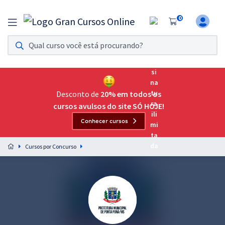
0
Assinatura Ilimitada 11
Acesso a todos os cursos. Teste grátis por 7 dias!
Assinatura OAB Até Passar
Acesso ilimitado a toda preparação para o Exame da
Desconto de
20% em todos os
Ordem, até você passar!
cursos avulsos do site SÓ HOJE!
Conhecer cursos
Residências Multiprofissionais
Preparação completa e intensiva para as principais
Cursos por Concurso
residências em saúde do Brasil
Concursos
Assinatura Ilimitada
Cursos 20% OFF