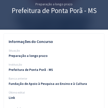
Preparação a longo prazo
Pós
Prefeitura de Ponta Porã - MS
Graduação
OAB
Mentorias
Informações do Concurso
Questões grátis
Situação
Preparação a longo prazo
Conteúdo gratuito
Instituição
Blog
Prefeitura de Ponta Porã - MS
Aprovados
Banca anterior
Fundação de Apoio à Pesquisa ao Ensino e à Cultura
Atendimento
Último edital
Link