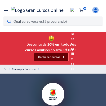
0
Assinatura Ilimitada 11
Acesso a todos os cursos. Teste grátis por 7 dias!
Assinatura OAB Até Passar
Acesso ilimitado a toda preparação para o Exame da
Desconto de
20% em todos os
Ordem, até você passar!
cursos avulsos do site SÓ HOJE!
Conhecer cursos
Residências Multiprofissionais
Preparação completa e intensiva para as principais
Cursos por Concurso
residências em saúde do Brasil
Concursos
Assinatura Ilimitada
Cursos 20% OFF