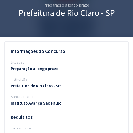
Preparação a longo prazo
Pós
Prefeitura de Rio Claro - SP
Graduação
OAB
Mentorias
Informações do Concurso
Questões grátis
Situação
Preparação a longo prazo
Conteúdo gratuito
Instituição
Blog
Prefeitura de Rio Claro - SP
Aprovados
Banca anterior
Instituto Avança São Paulo
Atendimento
Requisitos
Escolaridade