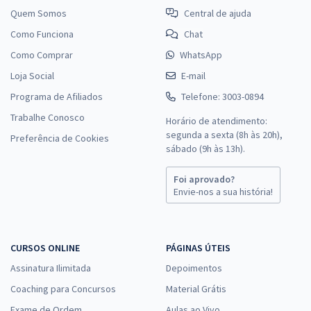
Quem Somos
Central de ajuda
Como Funciona
Chat
Como Comprar
WhatsApp
Loja Social
E-mail
Programa de Afiliados
Telefone: 3003-0894
Trabalhe Conosco
Horário de atendimento:
segunda a sexta (8h às 20h),
Preferência de Cookies
sábado (9h às 13h).
Foi aprovado?
Envie-nos a sua história!
CURSOS ONLINE
PÁGINAS ÚTEIS
Assinatura Ilimitada
Depoimentos
Coaching para Concursos
Material Grátis
Exame de Ordem
Aulas ao Vivo