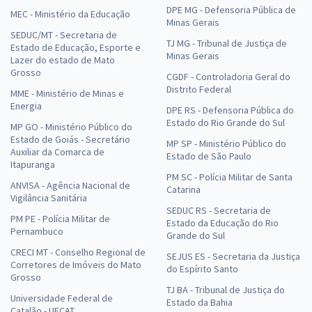
DPE MG - Defensoria Pública de
MEC - Ministério da Educação
Minas Gerais
SEDUC/MT - Secretaria de
TJ MG - Tribunal de Justiça de
Estado de Educação, Esporte e
Minas Gerais
Lazer do estado de Mato
Grosso
CGDF - Controladoria Geral do
Distrito Federal
MME - Ministério de Minas e
Energia
DPE RS - Defensoria Pública do
Estado do Rio Grande do Sul
MP GO - Ministério Público do
Estado de Goiás - Secretário
MP SP - Ministério Público do
Auxiliar da Comarca de
Estado de São Paulo
Itapuranga
PM SC - Polícia Militar de Santa
ANVISA - Agência Nacional de
Catarina
Vigilância Sanitária
SEDUC RS - Secretaria de
PM PE - Polícia Militar de
Estado da Educação do Rio
Pernambuco
Grande do Sul
CRECI MT - Conselho Regional de
SEJUS ES - Secretaria da Justiça
Corretores de Imóveis do Mato
do Espírito Santo
Grosso
TJ BA - Tribunal de Justiça do
Universidade Federal de
Estado da Bahia
Catalão - UFCAT