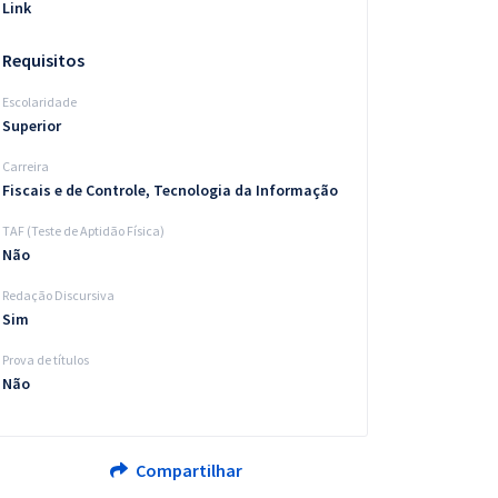
Link
Requisitos
Escolaridade
Superior
Carreira
Fiscais e de Controle, Tecnologia da Informação
TAF (Teste de Aptidão Física)
Não
Redação Discursiva
Sim
Prova de títulos
Não
Compartilhar