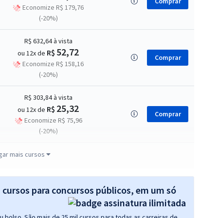
Comprar
Economize R$ 179,76
(-20%)
R$ 632,64
à vista
52,72
R$
ou 12x de
Comprar
Economize R$ 158,16
(-20%)
R$ 303,84
à vista
25,32
R$
ou 12x de
Comprar
Economize R$ 75,96
(-20%)
R$ 399,04
à vista
gar mais cursos
33,25
R$
ou 12x de
Comprar
Economize R$ 99,76
(-20%)
s cursos para concursos públicos, em um só
116,42
R$
12x de
Comprar
 bolso. São mais de 25 mil cursos para todas as carreiras de