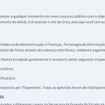
e lançar a qualquer momento um novo concurso público com o obje
nto do edital, é só acessar o site do Gran, pois aqui você tem a
tadas estão Administração e Finanças, Tecnologia da Informação 
Bahia são feitas através de endereço eletrônico, mediante pagame
Tributos Estaduais geralmente é composto pelas seguintes etapas
ficatório;
ificatório.
ompostas por 70 questões. Todas as questões foram de múltipla es
 BA
ionados a diferentes cargos da Secretaria da Fazenda do Estado da