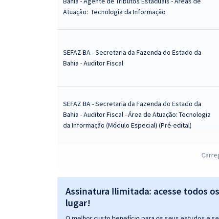
Bahia - Agente de Tributos Estaduais - Áreas de
Atuação: Tecnologia da Informação
SEFAZ BA - Secretaria da Fazenda do Estado da
Bahia - Auditor Fiscal
SEFAZ BA - Secretaria da Fazenda do Estado da
Bahia - Auditor Fiscal - Área de Atuação: Tecnologia
da Informação (Módulo Especial) (Pré-edital)
SEFAZ BA - Secretaria da Fazenda do Estado da
Carre
Bahia - Conhecimentos Específicos para o Cargo:
Agente de Tributos Estaduais - Áreas de Atuação:
Tecnologia da Informação
Assinatura Ilimitada: acesse todos o
lugar!
Mentoria SEFAZ BA (Auditor Fiscal e Agente de
O melhor custo benefício para os seus estudos e seu