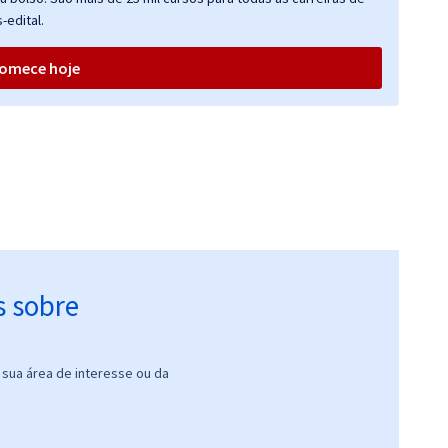
ou R$ 1.397,00 à vista
-edital.
omece hoje
s sobre
sua área de interesse ou da