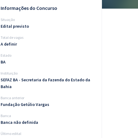
Informações do Concurso
Situação
Edital previsto
Total de vagas
A definir
Estado
BA
Instituição
SEFAZ BA - Secretaria da Fazenda do Estado da
Bahia
Banca anterior
Fundação Getúlio Vargas
Banca
Banca não definida
Último edital