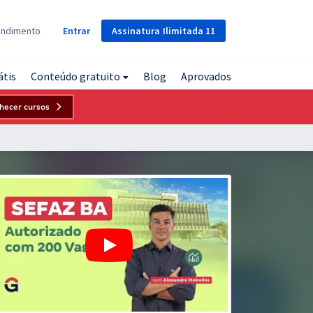
Assinatura
Ilimitada
11
endimento
Entrar
átis
Conteúdo gratuito
Blog
Aprovados
hecer cursos