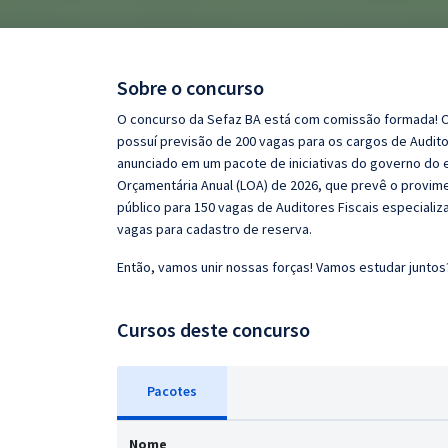
Pós
Graduação
Sobre o concurso
OAB
O concurso da Sefaz BA está com comissão formada! O 
possuí previsão de 200 vagas para os cargos de Auditor
Mentorias
anunciado em um pacote de iniciativas do governo do e
Orçamentária Anual (LOA) de 2026, que prevê o provimen
público para 150 vagas de Auditores Fiscais especiali
Questões grátis
vagas para cadastro de reserva.
Conteúdo gratuito
Então, vamos unir nossas forças! Vamos estudar juntos
Blog
Cursos deste concurso
Aprovados
Atendimento
Pacotes
Nome