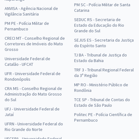
PM SC - Polícia Militar de Santa
ANVISA - Agência Nacional de
Catarina
Vigilância Sanitária
SEDUC RS - Secretaria de
PM PE - Polícia Militar de
Estado da Educação do Rio
Pernambuco
Grande do Sul
CRECI MT - Conselho Regional de
SEJUS ES - Secretaria da Justiça
Corretores de Imóveis do Mato
do Espírito Santo
Grosso
TJ BA - Tribunal de Justiça do
Universidade Federal de
Estado da Bahia
Catalão - UFCAT
TRF 3 - Tribunal Regional Federal
UFR - Universidade Federal de
da 3ª Região
Rondonópolis
MP RO - Ministério Público de
CRA MS - Conselho Regional de
Rondônia
Administração do Mato Grosso
do Sul
TCE SP - Tribunal de Contas do
Estado de São Paulo
UFJ - Universidade Federal de
Jataí
Politec PE - Polícia Científica de
Pernambuco
UFRN - Universidade Federal do
Rio Grande do Norte
UFCSPA - Universidade Federal