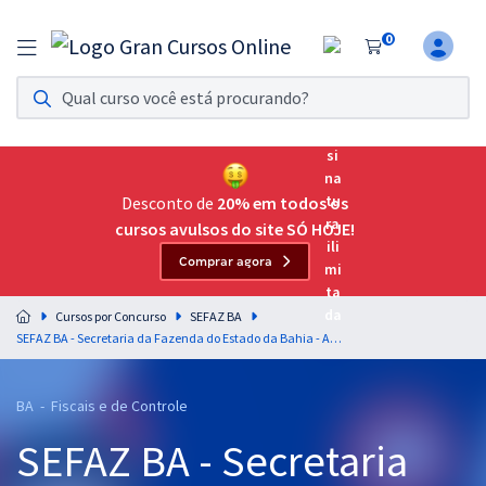
0
Assinatura Ilimitada 11
Acesso a todos os cursos. Teste grátis por 7 dias!
Assinatura OAB Até Passar
Acesso ilimitado a toda preparação para o Exame da
Desconto de
20% em todos os
Ordem, até você passar!
cursos avulsos do site SÓ HOJE!
Comprar agora
Residências Multiprofissionais
Preparação completa e intensiva para as principais
Cursos por Concurso
SEFAZ BA
residências em saúde do Brasil
SEFAZ BA - Secretaria da Fazenda do Estado da Bahia - Agente de Tributos Estaduais - Administração Tributária
Concursos
BA - Fiscais e de Controle
Assinatura Ilimitada
SEFAZ BA - Secretaria
Cursos 20% OFF