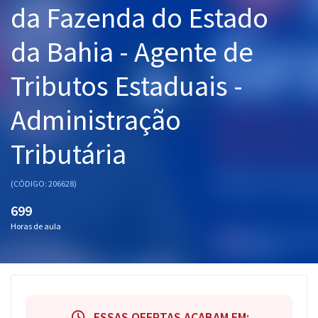
da Fazenda do Estado
Pós
da Bahia - Agente de
Graduação
Tributos Estaduais -
OAB
Administração
Mentorias
Tributária
Questões grátis
Conteúdo gratuito
(CÓDIGO: 206628)
Blog
699
Horas de aula
Aprovados
Atendimento
ESSAS OFERTAS ACABAM EM: