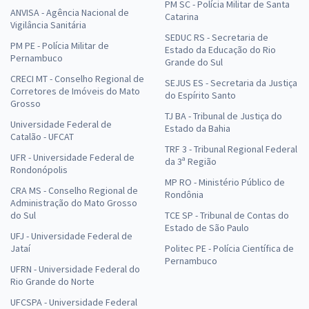
PM SC - Polícia Militar de Santa
ANVISA - Agência Nacional de
Catarina
Vigilância Sanitária
SEDUC RS - Secretaria de
PM PE - Polícia Militar de
Estado da Educação do Rio
Pernambuco
Grande do Sul
CRECI MT - Conselho Regional de
SEJUS ES - Secretaria da Justiça
Corretores de Imóveis do Mato
do Espírito Santo
Grosso
TJ BA - Tribunal de Justiça do
Universidade Federal de
Estado da Bahia
Catalão - UFCAT
TRF 3 - Tribunal Regional Federal
UFR - Universidade Federal de
da 3ª Região
Rondonópolis
MP RO - Ministério Público de
CRA MS - Conselho Regional de
Rondônia
Administração do Mato Grosso
do Sul
TCE SP - Tribunal de Contas do
Estado de São Paulo
UFJ - Universidade Federal de
Jataí
Politec PE - Polícia Científica de
Pernambuco
UFRN - Universidade Federal do
Rio Grande do Norte
UFCSPA - Universidade Federal