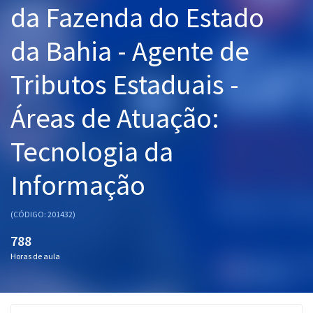
da Fazenda do Estado
Pós
da Bahia - Agente de
Graduação
Tributos Estaduais -
OAB
Áreas de Atuação:
Mentorias
Tecnologia da
Questões grátis
Conteúdo gratuito
Informação
Blog
(CÓDIGO: 201432)
Aprovados
788
Horas de aula
Atendimento