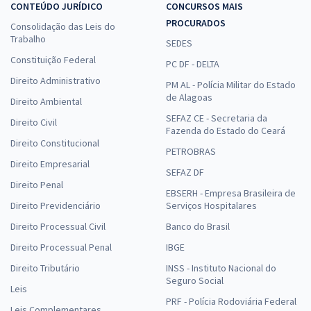
CONTEÚDO JURÍDICO
CONCURSOS MAIS
PROCURADOS
Consolidação das Leis do
Trabalho
SEDES
Constituição Federal
PC DF - DELTA
Direito Administrativo
PM AL - Polícia Militar do Estado
de Alagoas
Direito Ambiental
SEFAZ CE - Secretaria da
Direito Civil
Fazenda do Estado do Ceará
Direito Constitucional
PETROBRAS
Direito Empresarial
SEFAZ DF
Direito Penal
EBSERH - Empresa Brasileira de
Direito Previdenciário
Serviços Hospitalares
Direito Processual Civil
Banco do Brasil
Direito Processual Penal
IBGE
Direito Tributário
INSS - Instituto Nacional do
Seguro Social
Leis
PRF - Polícia Rodoviária Federal
Leis Complementares