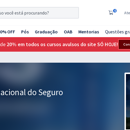
0
At
20% OFF
Pós
Graduação
OAB
Mentorias
Questões gr
 de
20% em todos os cursos avulsos do site SÓ HOJE!
Con
 Nacional do Seguro