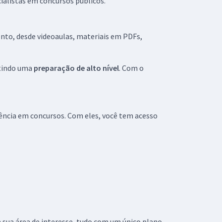
cialistas em concursos públicos.
nto, desde videoaulas, materiais em PDFs,
ntindo uma
preparação de alto nível
. Com o
ência em concursos. Com eles, você tem acesso
a sua área de interesse, tudo com um único plano.