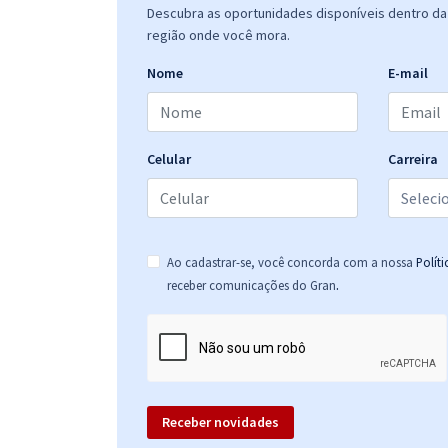
Descubra as oportunidades disponíveis dentro da 
região onde você mora.
Mentoria INSS (Técnico do Seguro Social) - com
Fernando Maciel
Nome
E-mail
Mentoria INSS (Técnico e Analista de Seguro Social)
- com Elvino Magalhães
Celular
Carreira
INSS - Instituto Nacional do Seguro Social - Analista
do Seguro Social - Formação: Serviço Social (Pré-
Edital)
Ao cadastrar-se, você concorda com a nossa
Polít
.
receber comunicações do Gran
INSS - Instituto Nacional do Seguro Social - Analista
do Seguro Social - Conhecimentos Específicos e
Legislação Social para o Cargo de Formação:
Serviço Social (Pré-Edital)
Receber novidades