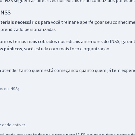
do INSS seguem as diretrizes dos editais e são conduzidos por espe
 INSS
eriais necessários
para você treinar e aperfeiçoar seu conhecime
aprendizado personalizadas.
am os temas mais cobrados nos editais anteriores do INSS, gara
os públicos
, você estuda com mais foco e organização.
ra atender tanto quem está começando quanto quem já tem experi
as no INSS;
;
e onde estiver.
ocê pode acessar todos os cursos para INSS e ainda outros cursos d