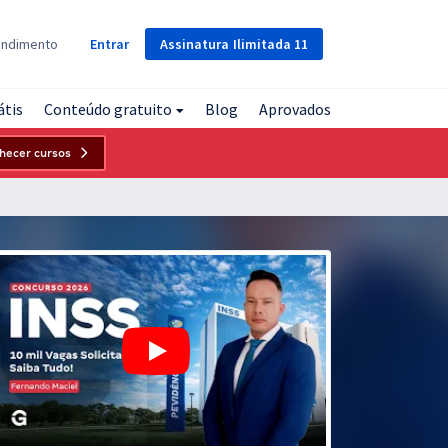
Assinatura
Ilimitada
11
endimento
Entrar
átis
Conteúdo gratuito
Blog
Aprovados
hecer cursos