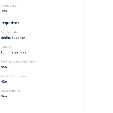
Último edital
Link
Requisitos
Escolaridade
Médio, Superior
Carreira
Administrativas
TAF (Teste de Aptidão Física)
Não
Redação Discursiva
Não
Prova de títulos
Não