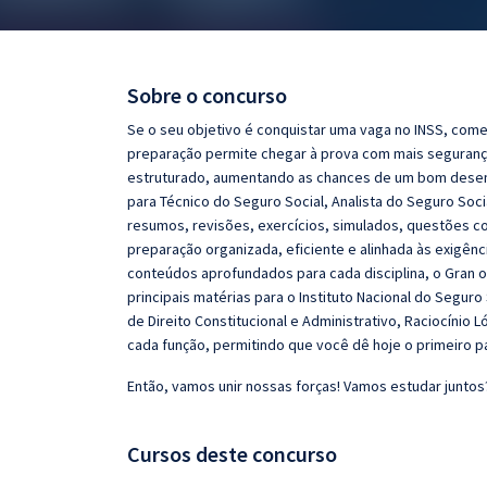
Pós
Graduação
Sobre o concurso
OAB
Se o seu objetivo é conquistar uma vaga no INSS, come
preparação permite chegar à prova com mais seguran
Mentorias
estruturado, aumentando as chances de um bom desem
para Técnico do Seguro Social, Analista do Seguro Soci
resumos, revisões, exercícios, simulados, questões 
Questões grátis
preparação organizada, eficiente e alinhada às exigên
Conteúdo gratuito
conteúdos aprofundados para cada disciplina, o Gran 
principais matérias para o Instituto Nacional do Seguro
Blog
de Direito Constitucional e Administrativo, Raciocínio
cada função, permitindo que você dê hoje o primeiro p
Aprovados
Então, vamos unir nossas forças! Vamos estudar juntos
Atendimento
Cursos deste concurso