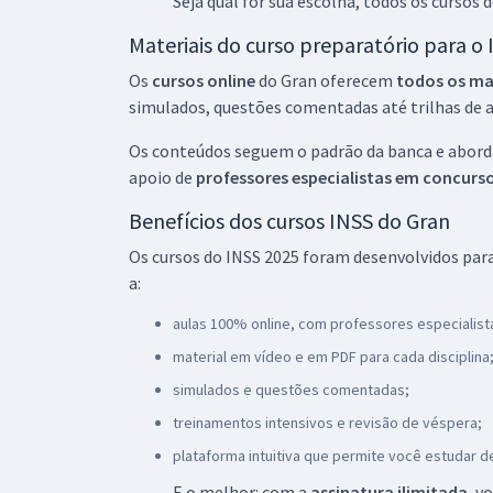
Seja qual for sua escolha, todos os cursos 
Materiais do curso preparatório para o
Os
cursos online
do Gran oferecem
todos os mat
simulados, questões comentadas até trilhas de 
Os conteúdos seguem o padrão da banca e abord
apoio de
professores especialistas em concurs
Benefícios dos cursos INSS do Gran
Os cursos do INSS 2025 foram desenvolvidos pa
a:
aulas 100% online, com professores especialist
material em vídeo e em PDF para cada disciplina
simulados e questões comentadas;
treinamentos intensivos e revisão de véspera;
plataforma intuitiva que permite você estudar d
E o melhor: com a
assinatura ilimitada
, v