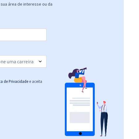
sua área de interesse ou da
70,83
R$
12x de
Comprar
ou R$ 849,90 à vista
41,49
R$
12x de
Comprar
ou R$ 497,90 à vista
R$ 479,92
à vista
39,99
R$
ou 12x de
Comprar
Economize R$ 119,98
(-20%)
ica de Privacidade
e aceita
R$ 306,24
à vista
25,52
R$
ou 12x de
Comprar
Economize R$ 76,56
(-20%)