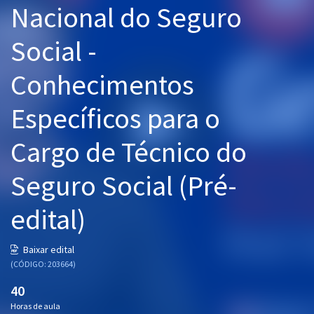
Nacional do Seguro
Pós
Social -
Graduação
Conhecimentos
OAB
Específicos para o
Mentorias
Cargo de Técnico do
Questões grátis
Conteúdo gratuito
Seguro Social (Pré-
Blog
edital)
Aprovados
Baixar edital
(CÓDIGO: 203664)
Atendimento
40
Horas de aula