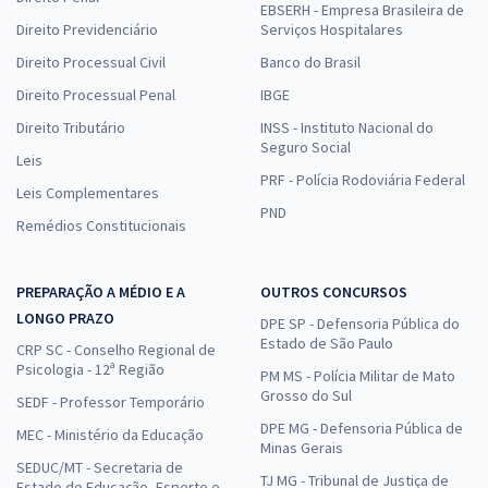
EBSERH - Empresa Brasileira de
Direito Previdenciário
Serviços Hospitalares
Direito Processual Civil
Banco do Brasil
Direito Processual Penal
IBGE
Direito Tributário
INSS - Instituto Nacional do
Seguro Social
Leis
PRF - Polícia Rodoviária Federal
Leis Complementares
PND
Remédios Constitucionais
PREPARAÇÃO A MÉDIO E A
OUTROS CONCURSOS
LONGO PRAZO
DPE SP - Defensoria Pública do
Estado de São Paulo
CRP SC - Conselho Regional de
Psicologia - 12ª Região
PM MS - Polícia Militar de Mato
Grosso do Sul
SEDF - Professor Temporário
DPE MG - Defensoria Pública de
MEC - Ministério da Educação
Minas Gerais
SEDUC/MT - Secretaria de
TJ MG - Tribunal de Justiça de
Estado de Educação, Esporte e