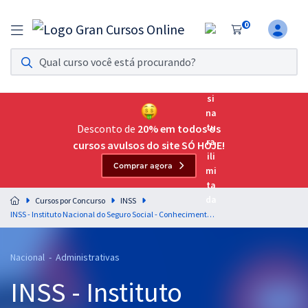
0
Assinatura Ilimitada 11
Acesso a todos os cursos. Teste grátis por 7 dias!
Assinatura OAB Até Passar
Acesso ilimitado a toda preparação para o Exame da
Desconto de
20% em todos os
Ordem, até você passar!
cursos avulsos do site SÓ HOJE!
Comprar agora
Residências Multiprofissionais
Preparação completa e intensiva para as principais
Cursos por Concurso
INSS
residências em saúde do Brasil
INSS - Instituto Nacional do Seguro Social - Conhecimentos Específicos para o Cargo de Técnico do Seguro Social (Pré-edital)
Concursos
Nacional - Administrativas
Assinatura Ilimitada
INSS - Instituto
Cursos 20% OFF