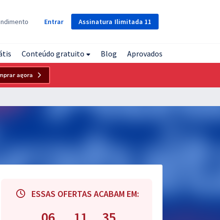
Assinatura
Ilimitada
11
endimento
Entrar
átis
Conteúdo gratuito
Blog
Aprovados
mprar agora
ESSAS OFERTAS ACABAM EM:
06
11
34