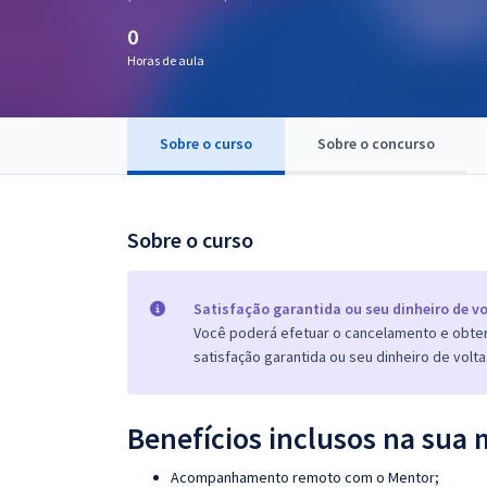
Pós
0
Horas de aula
Graduação
OAB
Sobre o curso
Sobre o concurso
Mentorias
Questões grátis
Sobre o curso
Conteúdo gratuito
Satisfação garantida ou seu dinheiro de vo
Blog
Você poderá efetuar o cancelamento e obter 
Aprovados
satisfação garantida ou seu dinheiro de volta
Atendimento
Benefícios inclusos na sua 
Acompanhamento remoto com o Mentor;