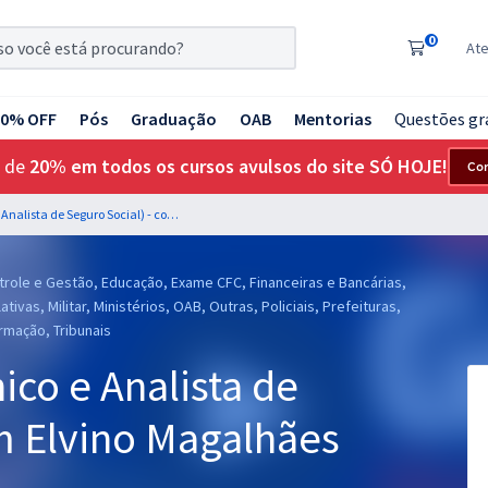
0
At
20% OFF
Pós
Graduação
OAB
Mentorias
Questões gr
 de
20% em todos os cursos avulsos do site SÓ HOJE!
Co
Mentoria INSS (Técnico e Analista de Seguro Social) - com Elvino Magalhães
trole e Gestão, Educação, Exame CFC, Financeiras e Bancárias,
tivas, Militar, Ministérios, OAB, Outras, Policiais, Prefeituras,
rmação, Tribunais
ico e Analista de
m Elvino Magalhães