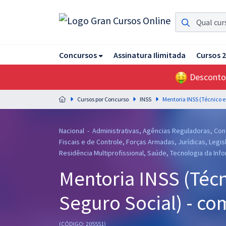
Assinatura Ilimitada 11
Concursos
Assinatura Ilimitada
Cursos 
Acesso a todos os cursos. Teste grátis por 7 dias!
Desconto
Assinatura OAB Até Passar
Acesso ilimitado a toda preparação para o Exame da
Cursos por Concurso
INSS
Ordem, até você passar!
Residências Multiprofissionais
Nacional - Administrativas, Agências Reguladoras, Con
Preparação completa e intensiva para as principais
Fiscais e de Controle, Forças Armadas, Jurídicas, Legisla
residências em saúde do Brasil
Residência Multiprofissional, Saúde, Tecnologia da Info
Mentoria INSS (Técn
Concursos
Seguro Social) - co
Assinatura Ilimitada
Cursos 20% OFF
(CÓDIGO: 205551)