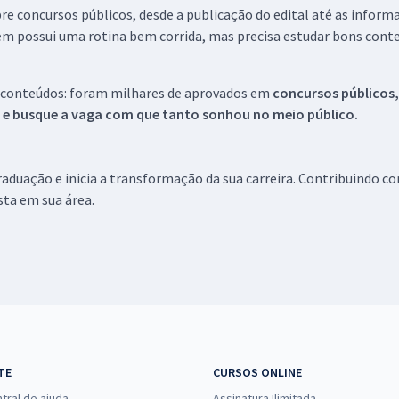
re concursos públicos, desde a publicação do edital até as inform
em possui uma rotina bem corrida, mas precisa estudar bons conte
 conteúdos: foram milhares de aprovados em
concursos públicos,
s e busque a vaga com que tanto sonhou no meio público.
aduação e inicia a transformação da sua carreira. Contribuindo c
ista em sua área.
TE
CURSOS ONLINE
tral de ajuda
Assinatura Ilimitada