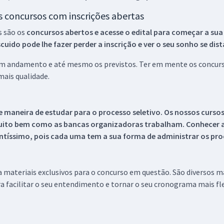
os concursos com inscrições abertas
s são os
concursos abertos e acesse o edital para começar a sua
ido pode lhe fazer perder a inscrição e ver o seu sonho se dis
 em andamento e até mesmo os previstos. Ter em mente os concurso
ais qualidade.
 maneira de estudar para o processo seletivo. Os nossos curso
uito bem como as bancas organizadoras trabalham. Conhecer a
tíssimo, pois cada uma tem a sua forma de administrar os proc
 a materiais exclusivos para o concurso em questão. São diversos 
a facilitar o seu entendimento e tornar o seu cronograma mais fle