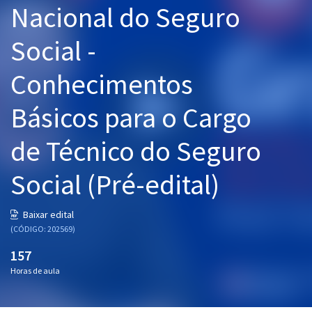
Nacional do Seguro
Pós
Social -
Graduação
Conhecimentos
OAB
Básicos para o Cargo
Mentorias
de Técnico do Seguro
Questões grátis
Conteúdo gratuito
Social (Pré-edital)
Blog
Baixar edital
Aprovados
(CÓDIGO: 202569)
157
Atendimento
Horas de aula