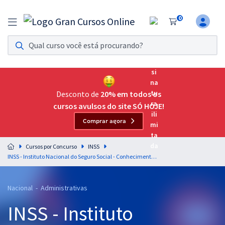
0
Assinatura Ilimitada 11
Acesso a todos os cursos. Teste grátis por 7 dias!
Assinatura OAB Até Passar
Acesso ilimitado a toda preparação para o Exame da
Desconto de
20% em todos os
Ordem, até você passar!
cursos avulsos do site SÓ HOJE!
Comprar agora
Residências Multiprofissionais
Preparação completa e intensiva para as principais
Cursos por Concurso
INSS
residências em saúde do Brasil
INSS - Instituto Nacional do Seguro Social - Conhecimentos Básicos para o Cargo de Técnico do Seguro Social (Pré-edital)
Concursos
Nacional - Administrativas
Assinatura Ilimitada
INSS - Instituto
Cursos 20% OFF