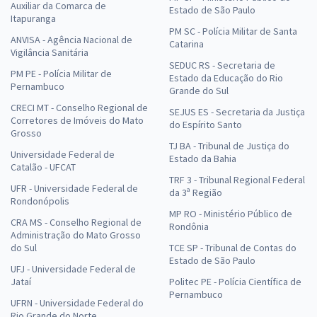
Auxiliar da Comarca de
Estado de São Paulo
Itapuranga
PM SC - Polícia Militar de Santa
ANVISA - Agência Nacional de
Catarina
Vigilância Sanitária
SEDUC RS - Secretaria de
PM PE - Polícia Militar de
Estado da Educação do Rio
Pernambuco
Grande do Sul
CRECI MT - Conselho Regional de
SEJUS ES - Secretaria da Justiça
Corretores de Imóveis do Mato
do Espírito Santo
Grosso
TJ BA - Tribunal de Justiça do
Universidade Federal de
Estado da Bahia
Catalão - UFCAT
TRF 3 - Tribunal Regional Federal
UFR - Universidade Federal de
da 3ª Região
Rondonópolis
MP RO - Ministério Público de
CRA MS - Conselho Regional de
Rondônia
Administração do Mato Grosso
do Sul
TCE SP - Tribunal de Contas do
Estado de São Paulo
UFJ - Universidade Federal de
Jataí
Politec PE - Polícia Científica de
Pernambuco
UFRN - Universidade Federal do
Rio Grande do Norte