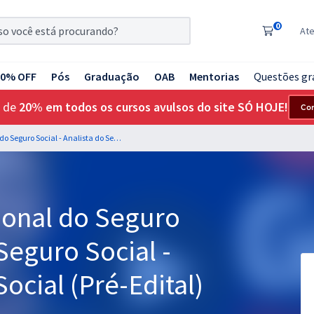
0
At
20% OFF
Pós
Graduação
OAB
Mentorias
Questões gr
 de
20% em todos os cursos avulsos do site SÓ HOJE!
Co
INSS - Instituto Nacional do Seguro Social - Analista do Seguro Social - Formação: Serviço Social (Pré-Edital)
cional do Seguro
 Seguro Social -
ocial (Pré-Edital)