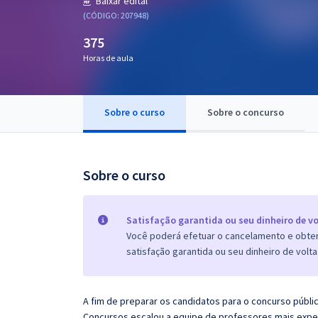
Baixar edital
Pós
(CÓDIGO: 207948)
375
Graduação
Horas de aula
OAB
Mentorias
Sobre o curso
Sobre o concurso
Questões grátis
Sobre o curso
Conteúdo gratuito
Blog
Satisfação garantida ou seu dinheiro de vo
Aprovados
Você poderá efetuar o cancelamento e obter 
satisfação garantida ou seu dinheiro de volta
Atendimento
A fim de preparar os candidatos para o concurso públi
Concursos escalou a equipe de professores mais exper