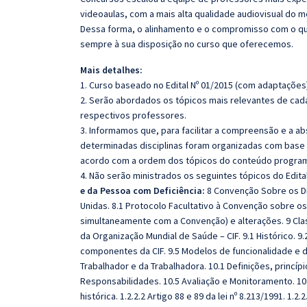
videoaulas, com a mais alta qualidade audiovisual do
Dessa forma, o alinhamento e o compromisso com o qu
sempre à sua disposição no curso que oferecemos.
Mais detalhes:
1. Curso baseado no Edital Nº 01/2015 (com adaptações)
2. Serão abordados os tópicos mais relevantes de cada
respectivos professores.
3. Informamos que, para facilitar a compreensão e a a
determinadas disciplinas foram organizadas com base n
acordo com a ordem dos tópicos do conteúdo program
4. Não serão ministrados os seguintes tópicos do Edita
e da Pessoa com Deficiência:
8 Convenção Sobre os Di
Unidas. 8.1 Protocolo Facultativo à Convenção sobre o
simultaneamente com a Convenção) e alterações. 9 Clas
da Organização Mundial de Saúde – CIF. 9.1 Histórico. 9.
componentes da CIF. 9.5 Modelos de funcionalidade e de
Trabalhador e da Trabalhadora. 10.1 Definições, princípio
Responsabilidades. 10.5 Avaliação e Monitoramento. 10
histórica. 1.2.2.2 Artigo 88 e 89 da lei nº 8.213/1991. 1.