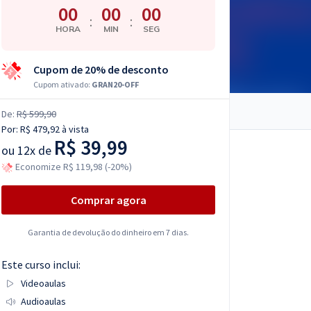
00
00
00
:
:
HORA
MIN
SEG
Cupom de 20% de desconto
Cupom ativado:
GRAN20-OFF
De:
R$ 599,90
Por:
R$ 479,92
à vista
R$ 39,99
ou
12x de
Economize R$ 119,98 (-20%)
Comprar agora
Garantia de devolução do dinheiro em 7 dias.
Este curso inclui:
Videoaulas
Audioaulas