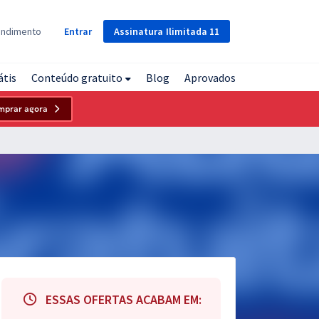
Assinatura
Ilimitada
11
endimento
Entrar
átis
Conteúdo gratuito
Blog
Aprovados
mprar agora
ESSAS OFERTAS ACABAM EM: