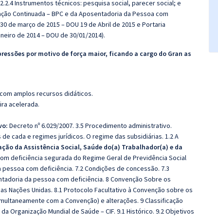
2.2.4 Instrumentos técnicos: pesquisa social, parecer social; e
tação Continuada – BPC e da Aposentadoria da Pessoa com
e 30 de março de 2015 – DOU 19 de Abril de 2015 e Portaria
neiro de 2014 – DOU de 30/01/2014).
pressões por motivo de força maior, ficando a cargo do Gran as
 com amplos recursos didáticos.
ira acelerada.
vo:
Decreto nº 6.029/2007. 3.5 Procedimento administrativo.
 de cada e regimes jurídicos. O regime das subsidiárias. 1.2 A
ação da Assistência Social, Saúde do(a) Trabalhador(a) e da
om deficiência segurada do Regime Geral de Previdência Social
a pessoa com deficiência. 7.2 Condições de concessão. 7.3
entadoria da pessoa com deficiência. 8 Convenção Sobre os
as Nações Unidas. 8.1 Protocolo Facultativo à Convenção sobre os
imultaneamente com a Convenção) e alterações. 9 Classificação
da Organização Mundial de Saúde – CIF. 9.1 Histórico. 9.2 Objetivos