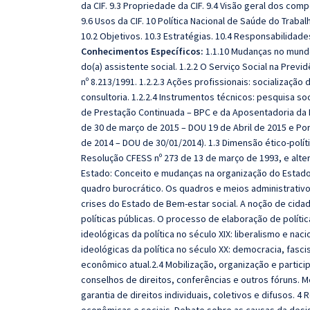
da CIF. 9.3 Propriedade da CIF. 9.4 Visão geral dos com
9.6 Usos da CIF. 10 Política Nacional de Saúde do Trabal
10.2 Objetivos. 10.3 Estratégias. 10.4 Responsabilidade
Conhecimentos Específicos:
1.1.10 Mudanças no mundo
do(a) assistente social. 1.2.2 O Serviço Social na Previdên
nº 8.213/1991. 1.2.2.3 Ações profissionais: socializaçã
consultoria. 1.2.2.4 Instrumentos técnicos: pesquisa so
de Prestação Continuada – BPC e da Aposentadoria da Pe
de 30 de março de 2015 – DOU 19 de Abril de 2015 e Po
de 2014 – DOU de 30/01/2014). 1.3 Dimensão ético-polític
Resolução CFESS nº 273 de 13 de março de 1993, e alteraç
Estado: Conceito e mudanças na organização do Estado
quadro burocrático. Os quadros e meios administrativo
crises do Estado de Bem-estar social. A noção de cidad
políticas públicas. O processo de elaboração de políti
ideológicas da política no século XIX: liberalismo e na
ideológicas da política no século XX: democracia, fasc
econômico atual.2.4 Mobilização, organização e partici
conselhos de direitos, conferências e outros fóruns. Me
garantia de direitos individuais, coletivos e difusos. 4 