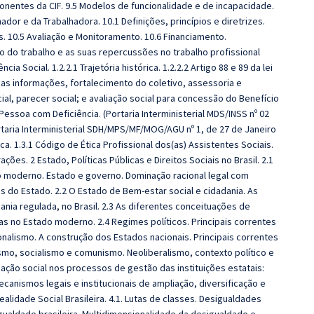
ponentes da CIF. 9.5 Modelos de funcionalidade e de incapacidade.
hador e da Trabalhadora. 10.1 Definições, princípios e diretrizes.
s. 10.5 Avaliação e Monitoramento. 10.6 Financiamento.
 do trabalho e as suas repercussões no trabalho profissional
cia Social. 1.2.2.1 Trajetória histórica. 1.2.2.2 Artigo 88 e 89 da lei
o das informações, fortalecimento do coletivo, assessoria e
cial, parecer social; e avaliação social para concessão do Benefício
ssoa com Deficiência. (Portaria Interministerial MDS/INSS nº 02
rtaria Interministerial SDH/MPS/MF/MOG/AGU nº 1, de 27 de Janeiro
a. 1.3.1 Código de Ética Profissional dos(as) Assistentes Sociais.
ões. 2 Estado, Políticas Públicas e Direitos Sociais no Brasil. 2.1
 moderno. Estado e governo. Dominação racional legal com
s do Estado. 2.2 O Estado de Bem-estar social e cidadania. As
ania regulada, no Brasil. 2.3 As diferentes conceituações de
cas no Estado moderno. 2.4 Regimes políticos. Principais correntes
cionalismo. A construção dos Estados nacionais. Principais correntes
ismo, socialismo e comunismo. Neoliberalismo, contexto político e
pação social nos processos de gestão das instituições estatais:
canismos legais e institucionais de ampliação, diversificação e
Realidade Social Brasileira. 4.1. Lutas de classes. Desigualdades