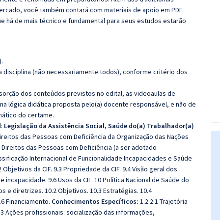
 mercado, você também contará com materiais de apoio em PDF.
e há de mais técnico e fundamental para seus estudos estarão
.
 disciplina (não necessariamente todos), conforme critério dos
bsorção dos conteúdos previstos no edital, as videoaulas de
a lógica didática proposta pelo(a) docente responsável, e não de
ático do certame.
l:
Legislação da Assistência Social, Saúde do(a) Trabalhador(a)
reitos das Pessoas com Deficiência da Organização das Nações
s Direitos das Pessoas com Deficiência (a ser adotado
sificação Internacional de Funcionalidade Incapacidades e Saúde
2 Objetivos da CIF. 9.3 Propriedade da CIF. 9.4 Visão geral dos
 incapacidade. 9.6 Usos da CIF. 10 Política Nacional de Saúde do
s e diretrizes. 10.2 Objetivos. 10.3 Estratégias. 10.4
.6 Financiamento.
Conhecimentos Específicos:
1.2.2.1 Trajetória
2.2.3 Ações profissionais: socialização das informações,