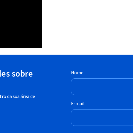
des sobre
Nome
ro da sua área de
E-mail