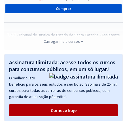
Comprar
TJ SC - Tribunal de Justiça do Estado de Santa Catarina - Assistente
Social
Carregar mais cursos
R$ 399,92
à vista
33,33
R$
ou 12x de
Assinatura Ilimitada: acesse todos os cursos
Economize R$ 99,98 (-20%)
para concursos públicos, em um só lugar!
Comprar
O melhor custo
benefício para os seus estudos e seu bolso. São mais de 25 mil
cursos para todas as carreiras de concursos públicos, com
garantia de atualização pós-edital.
TJ SC - Tribunal de Justiça do Estado de Santa Catarina - Enfermeiro
R$ 399,92
à vista
Comece hoje
33,33
R$
ou 12x de
Economize R$ 99,98 (-20%)