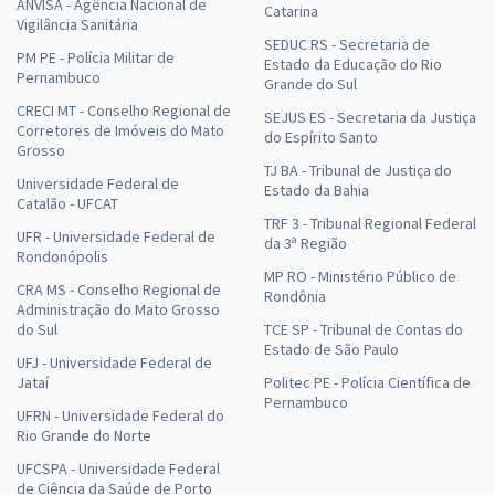
ANVISA - Agência Nacional de
Catarina
Vigilância Sanitária
SEDUC RS - Secretaria de
PM PE - Polícia Militar de
Estado da Educação do Rio
Pernambuco
Grande do Sul
CRECI MT - Conselho Regional de
SEJUS ES - Secretaria da Justiça
Corretores de Imóveis do Mato
do Espírito Santo
Grosso
TJ BA - Tribunal de Justiça do
Universidade Federal de
Estado da Bahia
Catalão - UFCAT
TRF 3 - Tribunal Regional Federal
UFR - Universidade Federal de
da 3ª Região
Rondonópolis
MP RO - Ministério Público de
CRA MS - Conselho Regional de
Rondônia
Administração do Mato Grosso
do Sul
TCE SP - Tribunal de Contas do
Estado de São Paulo
UFJ - Universidade Federal de
Jataí
Politec PE - Polícia Científica de
Pernambuco
UFRN - Universidade Federal do
Rio Grande do Norte
UFCSPA - Universidade Federal
de Ciência da Saúde de Porto