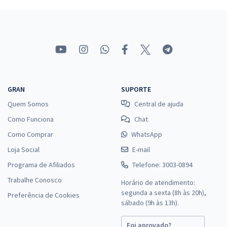
Comprar
TJ SC - Tribunal de Justiça do Estado de Santa Catarina - Analista
Jurídico
R$ 632,64
à vista
52,72
R$
ou 12x de
GRAN
SUPORTE
Economize R$ 158,16 (-20%)
Quem Somos
Central de ajuda
Comprar
Como Funciona
Chat
Como Comprar
WhatsApp
Loja Social
E-mail
TJ SC - Tribunal de Justiça do Estado de Santa Catarina -
Programa de Afiliados
Telefone: 3003-0894
Conhecimentos Específicos para o Cargo de Técnico Judiciário
Trabalhe Conosco
Horário de atendimento:
Auxiliar
segunda a sexta (8h às 20h),
Preferência de Cookies
R$ 263,84
à vista
sábado (9h às 13h).
21,99
R$
ou 12x de
Foi aprovado?
Economize R$ 65,96 (-20%)