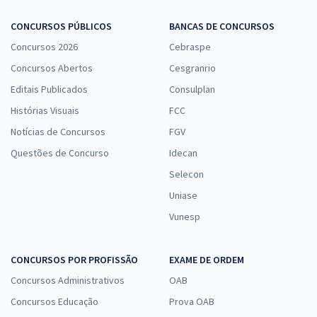
Economize R$ 39,98 (-20%)
CONCURSOS PÚBLICOS
BANCAS DE CONCURSOS
Comprar
Concursos 2026
Cebraspe
Concursos Abertos
Cesgranrio
Editais Publicados
Consulplan
TJ SC - Tribunal de Justiça do Estado de Santa Catarina -
Conhecimentos Específicos Para o Cargo de Assistente Social com
Histórias Visuais
FCC
a Equipe Gran
Notícias de Concursos
FGV
R$ 306,24
à vista
Questões de Concurso
Idecan
25,52
R$
ou 12x de
Selecon
Economize R$ 76,56 (-20%)
Uniase
Comprar
Vunesp
CONCURSOS POR PROFISSÃO
EXAME DE ORDEM
TJ SC - Tribunal de Justiça do Estado de Santa Catarina -
Concursos Administrativos
OAB
Conhecimentos Específicos Para o Cargo de Psicólogo com a
Equipe Gran
Concursos Educação
Prova OAB