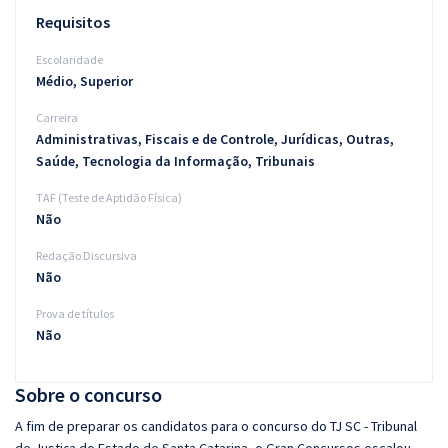
Requisitos
Escolaridade
Médio, Superior
Carreira
Administrativas, Fiscais e de Controle, Jurídicas, Outras,
Saúde, Tecnologia da Informação, Tribunais
TAF (Teste de Aptidão Física)
Não
Redação Discursiva
Não
Prova de títulos
Não
Sobre o concurso
A fim de preparar os candidatos para o concurso do TJ SC - Tribunal