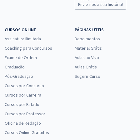
Envie-nos a sua história!
Comprar
CURSOS ONLINE
PÁGINAS ÚTEIS
Assinatura Ilimitada
Depoimentos
TJ SC - Tribunal de Justiça do Estado de Santa Catarina -
Conhecimentos Gerais para o Cargo de Técnico Judiciário Auxiliar
Coaching para Concursos
Material Grátis
R$ 263,84
à vista
Exame de Ordem
Aulas ao Vivo
21,99
R$
ou 12x de
Graduação
Aulas Grátis
Economize R$ 65,96 (-20%)
Pós-Graduação
Sugerir Curso
Comprar
Cursos por Concurso
Cursos por Carreira
Cursos por Estado
Treinamento Intensivo para TJ SC - Tribunal de Justiça do Estado de
Cursos por Professor
Santa Catarina - Técnico Judiciário Auxiliar (Pós-Edital)
Oficina de Redação
R$ 159,92
à vista
13,33
Cursos Online Gratuitos
R$
ou 12x de