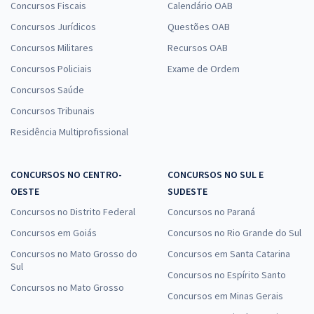
R$ 306,24
à vista
Concursos Fiscais
Calendário OAB
25,52
R$
ou 12x de
Concursos Jurídicos
Questões OAB
Economize R$ 76,56 (-20%)
Concursos Militares
Recursos OAB
Comprar
Concursos Policiais
Exame de Ordem
Concursos Saúde
Concursos Tribunais
TJ SC - Tribunal de Justiça do Estado de Santa Catarina - Analista
Residência Multiprofissional
Contábil Econômico
R$ 367,84
à vista
CONCURSOS NO CENTRO-
CONCURSOS NO SUL E
30,65
R$
ou 12x de
OESTE
SUDESTE
Economize R$ 91,96 (-20%)
Concursos no Distrito Federal
Concursos no Paraná
Comprar
Concursos em Goiás
Concursos no Rio Grande do Sul
Concursos no Mato Grosso do
Concursos em Santa Catarina
Sul
Concursos no Espírito Santo
TJ SC - Tribunal de Justiça do Estado de Santa Catarina - Analista de
Concursos no Mato Grosso
Concursos em Minas Gerais
Sistemas