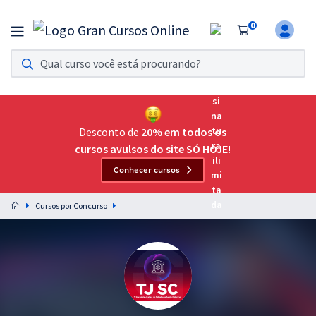
0
Assinatura Ilimitada 11
Acesso a todos os cursos. Teste grátis por 7 dias!
Assinatura OAB Até Passar
Acesso ilimitado a toda preparação para o Exame da
Desconto de
20% em todos os
Ordem, até você passar!
cursos avulsos do site SÓ HOJE!
Conhecer cursos
Residências Multiprofissionais
Preparação completa e intensiva para as principais
Cursos por Concurso
residências em saúde do Brasil
Concursos
Assinatura Ilimitada
Cursos 20% OFF