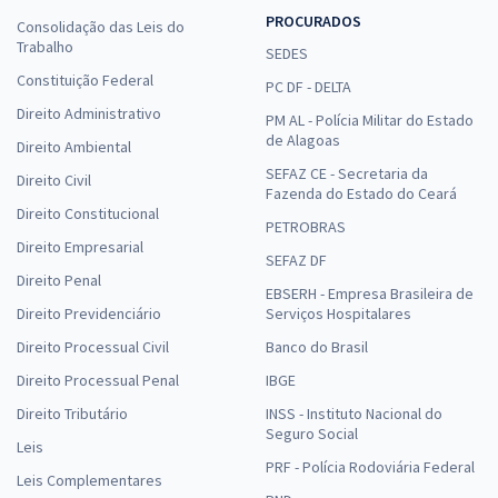
Edital)
PROCURADOS
Consolidação das Leis do
R$ 319,92
à vista
Trabalho
SEDES
26,66
R$
ou 12x de
Constituição Federal
PC DF - DELTA
Economize R$ 79,98 (-20%)
Direito Administrativo
PM AL - Polícia Militar do Estado
Comprar
de Alagoas
Direito Ambiental
SEFAZ CE - Secretaria da
Direito Civil
Fazenda do Estado do Ceará
Direito Constitucional
PETROBRAS
TJ SC - Tribunal de Justiça do Estado de Santa Catarina - Engenheiro
Direito Empresarial
SEFAZ DF
Eletricista (Pós-Edital)
Direito Penal
EBSERH - Empresa Brasileira de
R$ 479,99
à vista
Direito Previdenciário
Serviços Hospitalares
40,00
R$
ou 12x de
Direito Processual Civil
Banco do Brasil
Economize R$ 120,00 (-20%)
Direito Processual Penal
IBGE
Comprar
Direito Tributário
INSS - Instituto Nacional do
Seguro Social
Leis
PRF - Polícia Rodoviária Federal
Leis Complementares
TJ SC - Tribunal de Justiça do Estado de Santa Catarina -