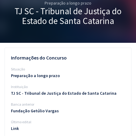
Preparação a longo prazo
Pós
TJ SC - Tribunal de Justiça do
Graduação
Estado de Santa Catarina
OAB
Mentorias
Informações do Concurso
Questões grátis
Situação
Conteúdo gratuito
Preparação a longo prazo
Instituição
Blog
TJ SC - Tribunal de Justiça do Estado de Santa Catarina
Aprovados
Banca anterior
Fundação Getúlio Vargas
Atendimento
Último edital
Link