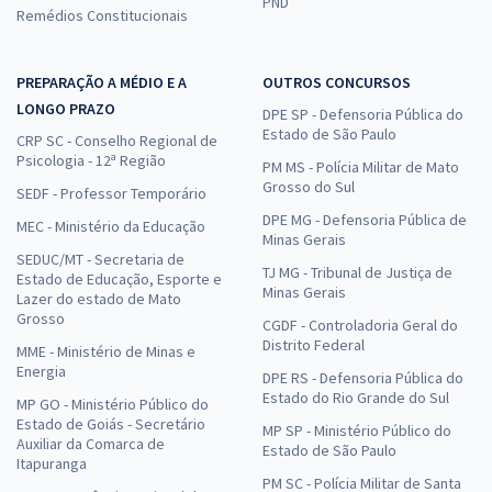
PND
Remédios Constitucionais
Conhecimentos Específicos para Analista de Sistemas
R$ 271,84
à vista
22,65
R$
ou 12x de
PREPARAÇÃO A MÉDIO E A
OUTROS CONCURSOS
Economize R$ 67,96 (-20%)
LONGO PRAZO
DPE SP - Defensoria Pública do
Estado de São Paulo
CRP SC - Conselho Regional de
Comprar
Psicologia - 12ª Região
PM MS - Polícia Militar de Mato
Grosso do Sul
SEDF - Professor Temporário
DPE MG - Defensoria Pública de
MEC - Ministério da Educação
Minas Gerais
TJ SC - Tribunal de Justiça do Estado de Santa Catarina - Engenheiro
SEDUC/MT - Secretaria de
Civil (Pós-Edital)
TJ MG - Tribunal de Justiça de
Estado de Educação, Esporte e
Minas Gerais
Lazer do estado de Mato
R$ 479,99
à vista
Grosso
40,00
R$
CGDF - Controladoria Geral do
ou 12x de
Distrito Federal
MME - Ministério de Minas e
Economize R$ 120,00 (-20%)
Energia
DPE RS - Defensoria Pública do
Comprar
Estado do Rio Grande do Sul
MP GO - Ministério Público do
Estado de Goiás - Secretário
MP SP - Ministério Público do
Auxiliar da Comarca de
Estado de São Paulo
Itapuranga
PM SC - Polícia Militar de Santa