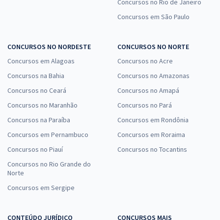
Concursos no Rio de Janeiro
R$ 375,84
à vista
31,32
Concursos em São Paulo
R$
ou 12x de
Economize R$ 93,96 (-20%)
Comprar
CONCURSOS NO NORDESTE
CONCURSOS NO NORTE
Concursos em Alagoas
Concursos no Acre
Concursos na Bahia
Concursos no Amazonas
Concursos no Ceará
Concursos no Amapá
TJ SC - Tribunal de Justiça do Estado de Santa Catarina -
Conhecimentos Específicos para Analista Contábil Econômico
Concursos no Maranhão
Concursos no Pará
R$ 247,84
à vista
Concursos na Paraíba
Concursos em Rondônia
20,65
R$
ou 12x de
Concursos em Pernambuco
Concursos em Roraima
Economize R$ 61,96 (-20%)
Concursos no Piauí
Concursos no Tocantins
Comprar
Concursos no Rio Grande do
Norte
Concursos em Sergipe
TJ SC - Tribunal de Justiça do Estado de Santa Catarina -
Conhecimentos Específicos para o Cargo de Analista Jurídico (Pós-
CONTEÚDO JURÍDICO
CONCURSOS MAIS