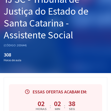
Pós
Justiça do Estado de
Graduação
Santa Catarina -
OAB
Assistente Social
Mentorias
(CÓDIGO: 203644)
Questões grátis
308
Horas de aula
Conteúdo gratuito
Blog
Aprovados
ESSAS OFERTAS ACABAM EM:
Atendimento
02
02
37
:
:
HORAS
MIN
SEG