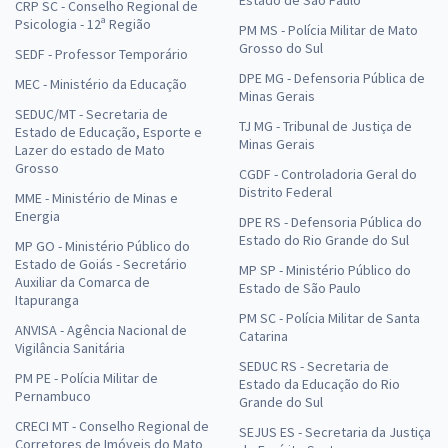
CRP SC - Conselho Regional de
Psicologia - 12ª Região
PM MS - Polícia Militar de Mato
Grosso do Sul
SEDF - Professor Temporário
DPE MG - Defensoria Pública de
MEC - Ministério da Educação
Minas Gerais
SEDUC/MT - Secretaria de
TJ MG - Tribunal de Justiça de
Estado de Educação, Esporte e
Minas Gerais
Lazer do estado de Mato
Grosso
CGDF - Controladoria Geral do
Distrito Federal
MME - Ministério de Minas e
Energia
DPE RS - Defensoria Pública do
Estado do Rio Grande do Sul
MP GO - Ministério Público do
Estado de Goiás - Secretário
MP SP - Ministério Público do
Auxiliar da Comarca de
Estado de São Paulo
Itapuranga
PM SC - Polícia Militar de Santa
ANVISA - Agência Nacional de
Catarina
Vigilância Sanitária
SEDUC RS - Secretaria de
PM PE - Polícia Militar de
Estado da Educação do Rio
Pernambuco
Grande do Sul
CRECI MT - Conselho Regional de
SEJUS ES - Secretaria da Justiça
Corretores de Imóveis do Mato