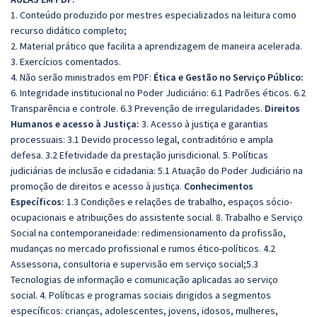
1. Conteúdo produzido por mestres especializados na leitura como
recurso didático completo;
2. Material prático que facilita a aprendizagem de maneira acelerada.
3. Exercícios comentados.
4. Não serão ministrados em PDF:
Ética e Gestão no Serviço Público:
6. Integridade institucional no Poder Judiciário: 6.1 Padrões éticos. 6.2
Transparência e controle. 6.3 Prevenção de irregularidades.
Direitos
Humanos e acesso à Justiça:
3. Acesso à justiça e garantias
processuais: 3.1 Devido processo legal, contraditório e ampla
defesa. 3.2 Efetividade da prestação jurisdicional. 5. Políticas
judiciárias de inclusão e cidadania: 5.1 Atuação do Poder Judiciário na
promoção de direitos e acesso à justiça.
Conhecimentos
Específicos:
1.3 Condições e relações de trabalho, espaços sócio-
ocupacionais e atribuições do assistente social. 8. Trabalho e Serviço
Social na contemporaneidade: redimensionamento da profissão,
mudanças no mercado profissional e rumos ético-políticos. 4.2
Assessoria, consultoria e supervisão em serviço social;5.3
Tecnologias de informação e comunicação aplicadas ao serviço
social. 4. Políticas e programas sociais dirigidos a segmentos
específicos: crianças, adolescentes, jovens, idosos, mulheres,