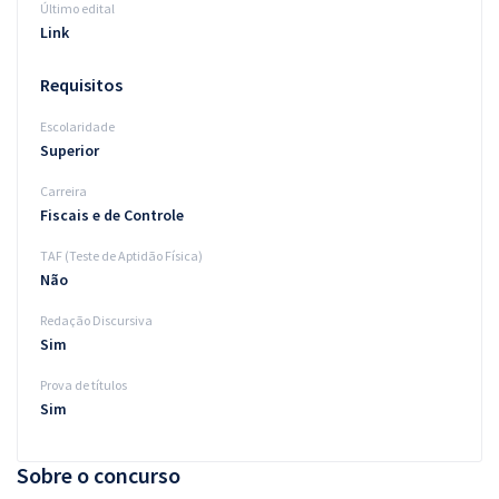
Último edital
Link
Requisitos
Escolaridade
Superior
Carreira
Fiscais e de Controle
TAF (Teste de Aptidão Física)
Não
Redação Discursiva
Sim
Prova de títulos
Sim
Sobre o concurso