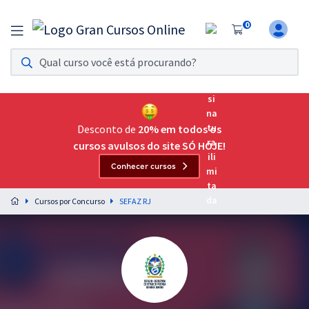
0
Assinatura Ilimitada 11
Acesso a todos os cursos. Teste grátis por 7 dias!
Assinatura OAB Até Passar
Acesso ilimitado a toda preparação para o Exame da
Desconto de
20% em todos os
Ordem, até você passar!
cursos avulsos do site SÓ HOJE!
Conhecer cursos
Residências Multiprofissionais
Preparação completa e intensiva para as principais
Cursos por Concurso
SEFAZ RJ
residências em saúde do Brasil
Concursos
Assinatura Ilimitada
Cursos 20% OFF