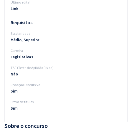
Último edital
Link
Requisitos
Escolaridade
Médio, Superior
Carreira
Legislativas
TAF (Teste de Aptidão Física)
Não
Redação Discursiva
Sim
Prova de títulos
Sim
Sobre o concurso