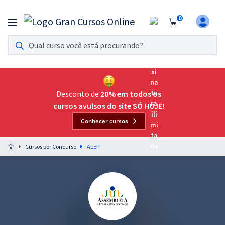
0
Assinatura Ilimitada 11
Acesso a todos os cursos. Teste grátis por 7 dias!
Assinatura OAB Até Passar
Acesso ilimitado a toda preparação para o Exame da
Desconto de
20% em todos os
Ordem, até você passar!
cursos avulsos do site SÓ HOJE!
Conhecer cursos
Residências Multiprofissionais
Preparação completa e intensiva para as principais
Cursos por Concurso
ALEPI
residências em saúde do Brasil
Concursos
Assinatura Ilimitada
Cursos 20% OFF