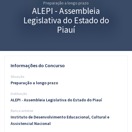
Preparação a longo prazo
Pós
ALEPI - Assembleia
Graduação
Legislativa do Estado do
Piauí
OAB
Mentorias
Questões grátis
Informações do Concurso
Conteúdo gratuito
Situação
Preparação a longo prazo
Blog
Instituição
Aprovados
ALEPI - Assembleia Legislativa do Estado do Piauí
Banca anterior
Atendimento
Instituto de Desenvolvimento Educacional, Cultural e
Assistencial Nacional